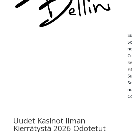
Su
So
no
Co
Se
P
Su
So
no
Co
Uudet Kasinot Ilman
Kierrätystä 2026 Odotetut