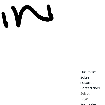
Sucursales
Sobre
nosotros
Contactanos
Select
Page
Sucursales