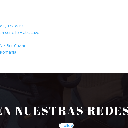
or Quick Wins
n sencillo y atractivo
 NetBet Cazino
e România
EN NUESTRAS REDE
Follow