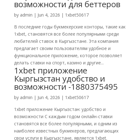
возможности для беттеров
by
admin
|
Jun 4, 2026
|
1xbet50617
В последние годы букмекерские конторы, такие как
1xbet, становятся все более популярными среди
любителей ставок в Кыргызстане. Эта компания
предлагает своим пользователям удобное и
функциональное приложение, которое позволяет
делать ставки на спорт, казино и другие...
1xbet приложение
Кыргызстан удобство и
возможности -1880375495
by
admin
|
Jun 4, 2026
|
1xbet50617
1xbet приложение Кыргызстан: удобство и
возможности С каждым годом онлайн-ставки
становятся все более популярными, и одним из
наиболее известных букмекеров, предлагающих
свои услуги в Кыргызстане, является 1xbet.