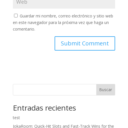
Guardar mi nombre, correo electrónico y sitio web
en este navegador para la próxima vez que haga un
comentario.
Buscar
Entradas recientes
test
JokaRoom: Quick‑Hit Slots and Fast‑Track Wins for the