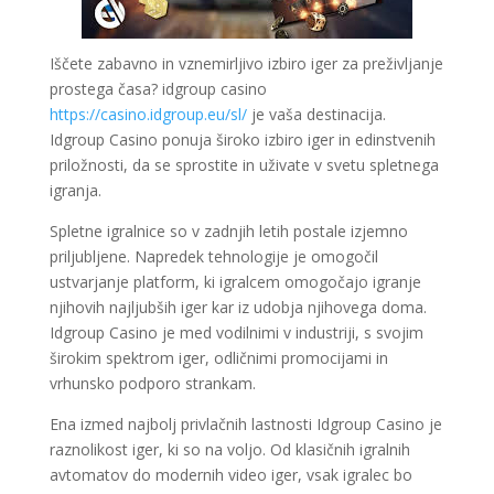
Iščete zabavno in vznemirljivo izbiro iger za preživljanje
prostega časa? idgroup casino
https://casino.idgroup.eu/sl/
je vaša destinacija.
Idgroup Casino ponuja široko izbiro iger in edinstvenih
priložnosti, da se sprostite in uživate v svetu spletnega
igranja.
Spletne igralnice so v zadnjih letih postale izjemno
priljubljene. Napredek tehnologije je omogočil
ustvarjanje platform, ki igralcem omogočajo igranje
njihovih najljubših iger kar iz udobja njihovega doma.
Idgroup Casino je med vodilnimi v industriji, s svojim
širokim spektrom iger, odličnimi promocijami in
vrhunsko podporo strankam.
Ena izmed najbolj privlačnih lastnosti Idgroup Casino je
raznolikost iger, ki so na voljo. Od klasičnih igralnih
avtomatov do modernih video iger, vsak igralec bo