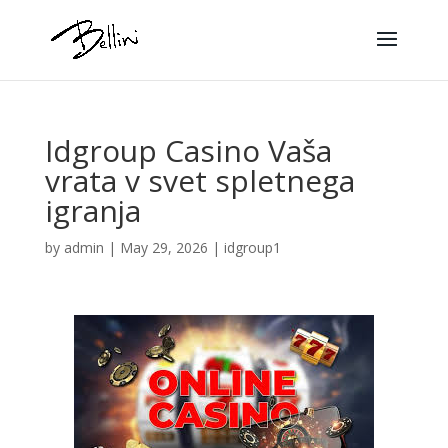
Idgroup Casino Vaša
vrata v svet spletnega
igranja
by
admin
|
May 29, 2026
|
idgroup1