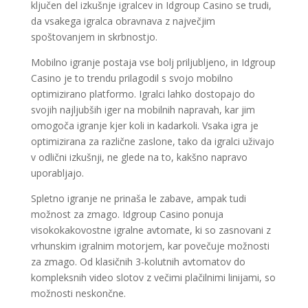
ključen del izkušnje igralcev in Idgroup Casino se trudi,
da vsakega igralca obravnava z največjim
spoštovanjem in skrbnostjo.
Mobilno igranje postaja vse bolj priljubljeno, in Idgroup
Casino je to trendu prilagodil s svojo mobilno
optimizirano platformo. Igralci lahko dostopajo do
svojih najljubših iger na mobilnih napravah, kar jim
omogoča igranje kjer koli in kadarkoli. Vsaka igra je
optimizirana za različne zaslone, tako da igralci uživajo
v odlični izkušnji, ne glede na to, kakšno napravo
uporabljajo.
Spletno igranje ne prinaša le zabave, ampak tudi
možnost za zmago. Idgroup Casino ponuja
visokokakovostne igralne avtomate, ki so zasnovani z
vrhunskim igralnim motorjem, kar povečuje možnosti
za zmago. Od klasičnih 3-kolutnih avtomatov do
kompleksnih video slotov z večimi plačilnimi linijami, so
možnosti neskončne.