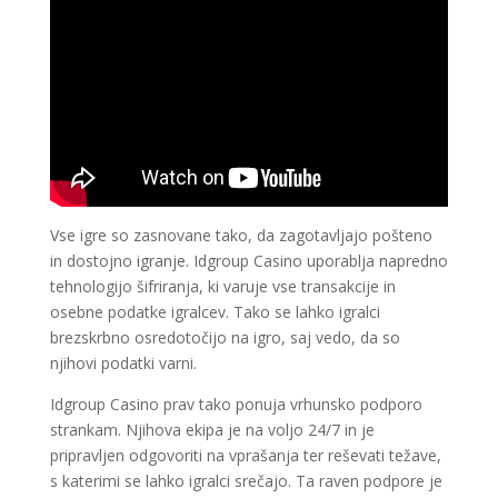
Vse igre so zasnovane tako, da zagotavljajo pošteno
in dostojno igranje. Idgroup Casino uporablja napredno
tehnologijo šifriranja, ki varuje vse transakcije in
osebne podatke igralcev. Tako se lahko igralci
brezskrbno osredotočijo na igro, saj vedo, da so
njihovi podatki varni.
Idgroup Casino prav tako ponuja vrhunsko podporo
strankam. Njihova ekipa je na voljo 24/7 in je
pripravljen odgovoriti na vprašanja ter reševati težave,
s katerimi se lahko igralci srečajo. Ta raven podpore je