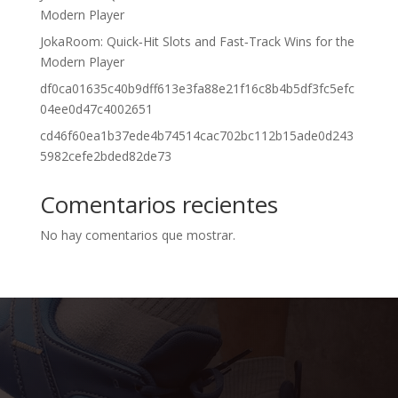
Modern Player
JokaRoom: Quick‑Hit Slots and Fast‑Track Wins for the
Modern Player
df0ca01635c40b9dff613e3fa88e21f16c8b4b5df3fc5efc
04ee0d47c4002651
cd46f60ea1b37ede4b74514cac702bc112b15ade0d243
5982cefe2bded82de73
Comentarios recientes
No hay comentarios que mostrar.