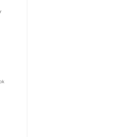
r
tok