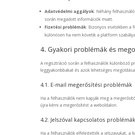
Adatvédelmi aggályok
: Néhány felhasználó
során megadott információk miatt.
Fizetési problémák
: Bizonyos esetekben a f
különösen ha nem követik a platform szabálya
4. Gyakori problémák és meg
A regisztráció során a felhasználók különböző 
leggyakoribbakat és azok lehetséges megoldásai
4.1. E-mail megerősítési problémák
Ha a felhasználók nem kapják meg a megerősítő e
újra kérni a megerősítést a weboldalon.
4.2. Jelszóval kapcsolatos problémá
Ha a felhasználók elfelejtették a jelszavukat, a M