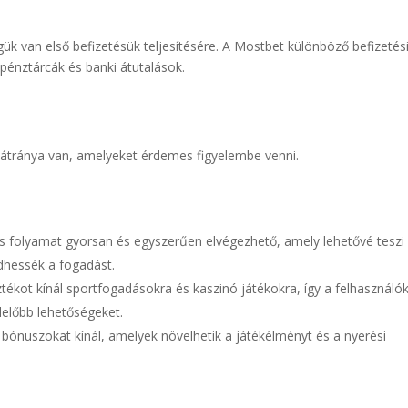
ük van első befizetésük teljesítésére. A Mostbet különböző befizetés
-pénztárcák és banki átutalások.
hátránya van, amelyeket érdemes figyelembe venni.
iós folyamat gyorsan és egyszerűen elvégezhető, amely lehetővé teszi
dhessék a fogadást.
ztékot kínál sportfogadásokra és kaszinó játékokra, így a felhasználó
előbb lehetőségeket.
 bónuszokat kínál, amelyek növelhetik a játékélményt és a nyerési