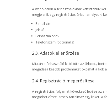
A weboldalon a felhasználóknak kattintaniuk kell
megjelenik egy regisztrációs űrlap, amelyet ki kel
E-mail cím
Jelszó
Felhasználónév
Telefonszám (opcionális)
2.3. Adatok ellenőrzése
Miután a felhasználó kitöltötte az űrlapot, fonto
megadása később problémákat okozhat a fiók akt
2.4. Regisztráció megerősítése
A regisztrációs folyamat következő lépése az e-
megadott címre, amely tartalmaz egy linket. A felh