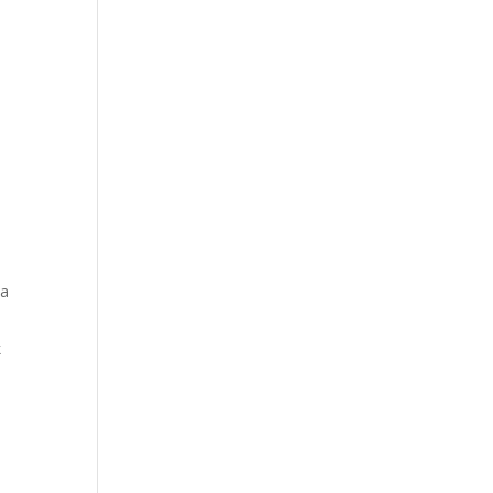
i
 a
k