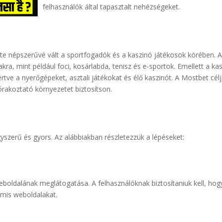
felhasználók által tapasztalt nehézségeket.
te népszerűvé vált a sportfogadók és a kaszinó játékosok körében. 
kra, mint például foci, kosárlabda, tenisz és e-sportok. Emellett a ka
eértve a nyerőgépeket, asztali játékokat és élő kaszinót. A Mostbet célj
rakoztató környezetet biztosítson.
yszerű és gyors. Az alábbiakban részletezzük a lépéseket:
weboldalának meglátogatása. A felhasználóknak biztosítaniuk kell, hog
amis weboldalakat.