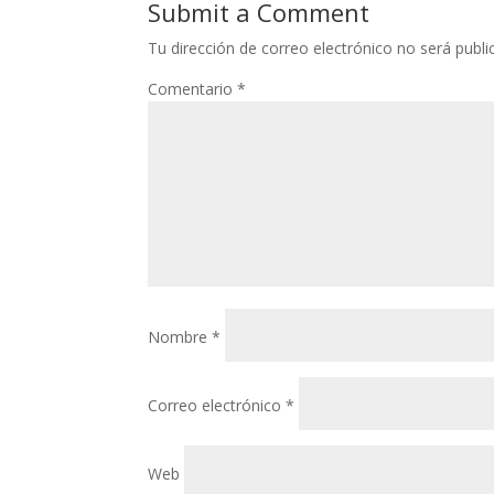
Submit a Comment
Tu dirección de correo electrónico no será publi
Comentario
*
Nombre
*
Correo electrónico
*
Web