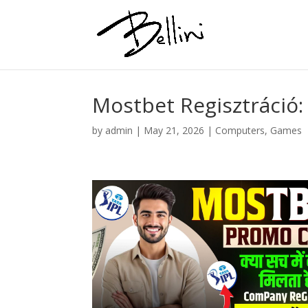
Mostbet Regisztráció:
by
admin
|
May 21, 2026
|
Computers, Games