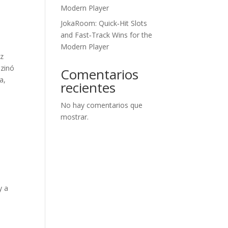
Modern Player
JokaRoom: Quick‑Hit Slots
and Fast‑Track Wins for the
Modern Player
Az
szinó
Comentarios
a,
recientes
No hay comentarios que
mostrar.
y a