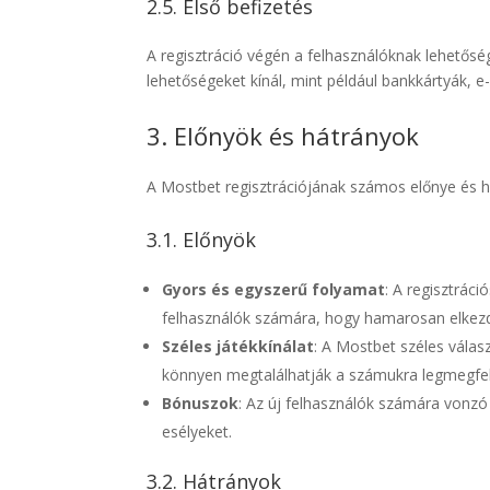
2.5. Első befizetés
A regisztráció végén a felhasználóknak lehetőség
lehetőségeket kínál, mint például bankkártyák, e
3. Előnyök és hátrányok
A Mostbet regisztrációjának számos előnye és 
3.1. Előnyök
Gyors és egyszerű folyamat
: A regisztrác
felhasználók számára, hogy hamarosan elkez
Széles játékkínálat
: A Mostbet széles válas
könnyen megtalálhatják a számukra legmegfel
Bónuszok
: Az új felhasználók számára vonzó
esélyeket.
3.2. Hátrányok