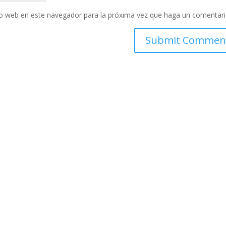
tio web en este navegador para la próxima vez que haga un comentari
EN NUESTRAS REDE