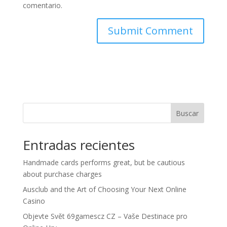
comentario.
Buscar
Entradas recientes
Handmade cards performs great, but be cautious
about purchase charges
Ausclub and the Art of Choosing Your Next Online
Casino
Objevte Svět 69gamescz CZ – Vaše Destinace pro