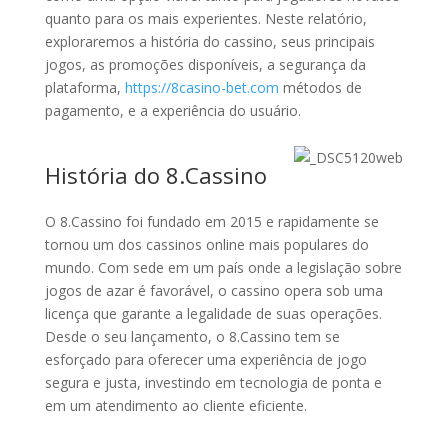
quanto para os mais experientes. Neste relatório,
exploraremos a história do cassino, seus principais
jogos, as promoções disponíveis, a segurança da
plataforma,
https://8casino-bet.com
métodos de
pagamento, e a experiência do usuário.
História do 8.Cassino
O 8.Cassino foi fundado em 2015 e rapidamente se
tornou um dos cassinos online mais populares do
mundo. Com sede em um país onde a legislação sobre
jogos de azar é favorável, o cassino opera sob uma
licença que garante a legalidade de suas operações.
Desde o seu lançamento, o 8.Cassino tem se
esforçado para oferecer uma experiência de jogo
segura e justa, investindo em tecnologia de ponta e
em um atendimento ao cliente eficiente.