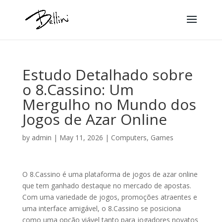
Estudo Detalhado sobre
o 8.Cassino: Um
Mergulho no Mundo dos
Jogos de Azar Online
by
admin
|
May 11, 2026
|
Computers, Games
O 8.Cassino é uma plataforma de jogos de azar online
que tem ganhado destaque no mercado de apostas.
Com uma variedade de jogos, promoções atraentes e
uma interface amigável, o 8.Cassino se posiciona
como uma opção viável tanto para jogadores novatos