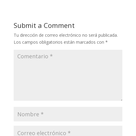
Submit a Comment
Tu dirección de correo electrónico no será publicada.
Los campos obligatorios están marcados con
*