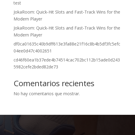
test
JokaRoom: Quick‑Hit Slots and Fast‑Track Wins for the
Modern Player
JokaRoom: Quick‑Hit Slots and Fast‑Track Wins for the
Modern Player
df0ca01635c40b9dff613e3fa88e21f16c8b4b5df3fc5efc
04ee0d47c4002651
cd46f60ea1b37ede4b74514cac702bc112b15ade0d243
5982cefe2bded82de73
Comentarios recientes
No hay comentarios que mostrar.