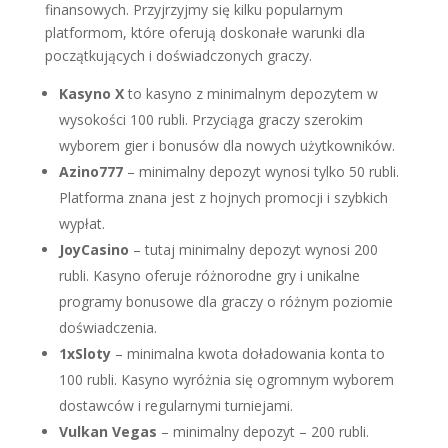
finansowych. Przyjrzyjmy się kilku popularnym
platformom, które oferują doskonałe warunki dla
początkujących i doświadczonych graczy.
Kasyno X
to kasyno z minimalnym depozytem w
wysokości 100 rubli. Przyciąga graczy szerokim
wyborem gier i bonusów dla nowych użytkowników.
Azino777
– minimalny depozyt wynosi tylko 50 rubli.
Platforma znana jest z hojnych promocji i szybkich
wypłat.
JoyCasino
– tutaj minimalny depozyt wynosi 200
rubli. Kasyno oferuje różnorodne gry i unikalne
programy bonusowe dla graczy o różnym poziomie
doświadczenia.
1xSloty
– minimalna kwota doładowania konta to
100 rubli. Kasyno wyróżnia się ogromnym wyborem
dostawców i regularnymi turniejami.
Vulkan Vegas
– minimalny depozyt – 200 rubli.