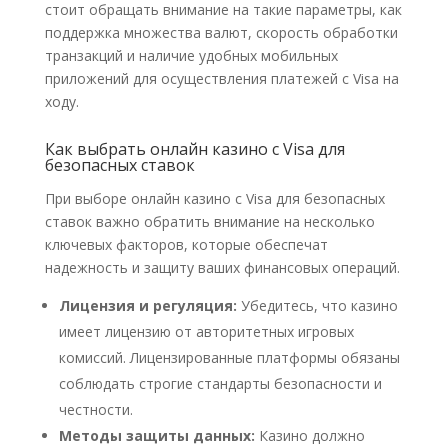
стоит обращать внимание на такие параметры, как
поддержка множества валют, скорость обработки
транзакций и наличие удобных мобильных
приложений для осуществления платежей с Visa на
ходу.
Как выбрать онлайн казино с Visa для
безопасных ставок
При выборе онлайн казино с Visa для безопасных
ставок важно обратить внимание на несколько
ключевых факторов, которые обеспечат
надежность и защиту ваших финансовых операций.
Лицензия и регуляция:
Убедитесь, что казино
имеет лицензию от авторитетных игровых
комиссий. Лицензированные платформы обязаны
соблюдать строгие стандарты безопасности и
честности.
Методы защиты данных:
Казино должно