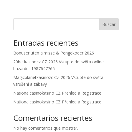
Buscar
Entradas recientes
Bonuser uten almisse & Pengekoder 2026
20betkasinocz CZ 2026 Vstupte do světa online
hazardu -1987647765
Magicplanetkasinozc CZ 2026 Vstupte do světa
vzrušení a zábavy
Nationalcasinokasino CZ Přehled a Registrace
Nationalcasinokasino CZ Přehled a Registrace
Comentarios recientes
No hay comentarios que mostrar.