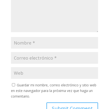
Guardar mi nombre, correo electrónico y sitio web
en este navegador para la próxima vez que haga un
comentario.