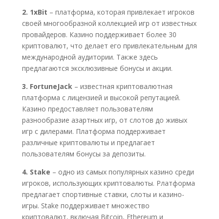
2. 1xBit
– платформа, которая привлекает игроков
своей многообразной коллекцией игр от известных
провайдеров. Казино поддерживает более 30
криптовалют, что делает его привлекательным для
международной аудитории. Также здесь
предлагаются эксклюзивные бонусы и акции.
3. FortuneJack
– известная криптовалютная
платформа с лицензией и высокой репутацией.
Казино предоставляет пользователям
разнообразие азартных игр, от слотов до живых
игр с дилерами. Платформа поддерживает
различные криптовалюты и предлагает
пользователям бонусы за депозиты.
4. Stake
– одно из самых популярных казино среди
игроков, использующих криптовалюты. Pлатформа
предлагает спортивные ставки, слоты и казино-
игры. Stake поддерживает множество
криптовалют, включая Bitcoin, Ethereum и