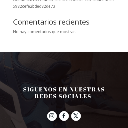
5982cefe2bded82de73
Comentarios recientes
No hay comentarios que mostrar.
SIGUENOS EN NUESTRAS
REDES SOCIALES