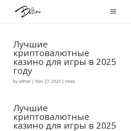
Лучшие
криптовалютные
казино для игры в 2025
году
by
admin
|
Nov 27, 2025
|
news
Лучшие
криптовалютные
казино для игры в 2025