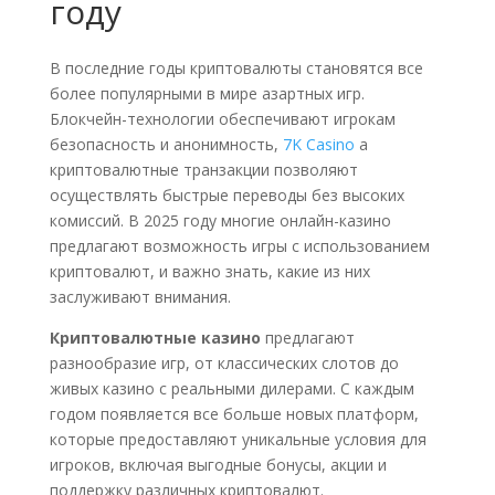
году
В последние годы криптовалюты становятся все
более популярными в мире азартных игр.
Блокчейн-технологии обеспечивают игрокам
безопасность и анонимность,
7K Casino
а
криптовалютные транзакции позволяют
осуществлять быстрые переводы без высоких
комиссий. В 2025 году многие онлайн-казино
предлагают возможность игры с использованием
криптовалют, и важно знать, какие из них
заслуживают внимания.
Криптовалютные казино
предлагают
разнообразие игр, от классических слотов до
живых казино с реальными дилерами. С каждым
годом появляется все больше новых платформ,
которые предоставляют уникальные условия для
игроков, включая выгодные бонусы, акции и
поддержку различных криптовалют.