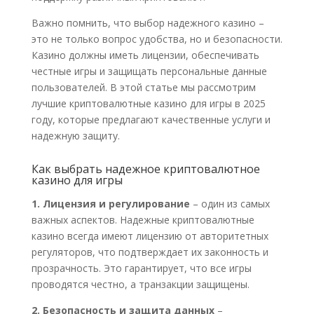
Важно помнить, что выбор надежного казино –
это не только вопрос удобства, но и безопасности.
Казино должны иметь лицензии, обеспечивать
честные игры и защищать персональные данные
пользователей. В этой статье мы рассмотрим
лучшие криптовалютные казино для игры в 2025
году, которые предлагают качественные услуги и
надежную защиту.
Как выбрать надежное криптовалютное
казино для игры
1. Лицензия и регулирование
– один из самых
важных аспектов. Надежные криптовалютные
казино всегда имеют лицензию от авторитетных
регуляторов, что подтверждает их законность и
прозрачность. Это гарантирует, что все игры
проводятся честно, а транзакции защищены.
2. Безопасность и защита данных
–