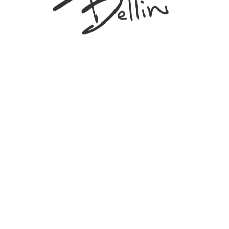
tio web en este navegador para la próxima vez que haga un comentari