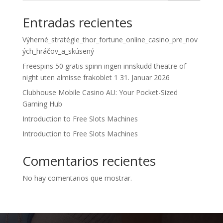
Entradas recientes
Výherné_stratégie_thor_fortune_online_casino_pre_nov
ých_hráčov_a_skúsený
Freespins 50 gratis spinn ingen innskudd theatre of
night uten almisse frakoblet 1 31. Januar 2026
Clubhouse Mobile Casino AU: Your Pocket-Sized
Gaming Hub
Introduction to Free Slots Machines
Introduction to Free Slots Machines
Comentarios recientes
No hay comentarios que mostrar.