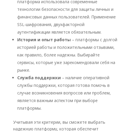
платформа использовала современные
технологии безопасности для защиты личных и
финансовых данных пользователей. Применение
SSL-шифрования, двухфакторной
аутентификации является обязательным.
История и опыт работы
– платформы с долгой
историей работы и положительными отзывами,
как правило, более надежны. Выбирайте
сервисы, которые уже зарекомендовали себя на
рынке.
Служба поддержки
– наличие оперативной
службы поддержки, которая готова помочь в
случае возникновения вопросов или проблем,
является важным аспектом при выборе
платформы.
Учитывая эти критерии, вы сможете выбрать
надежную платформу, которая обеспечит