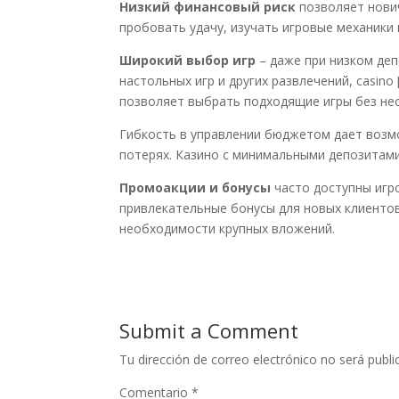
Низкий финансовый риск
позволяет нович
пробовать удачу, изучать игровые механики 
Широкий выбор игр
– даже при низком деп
настольных игр и других развлечений, casino 
позволяет выбрать подходящие игры без не
Гибкость в управлении бюджетом дает возм
потерях. Казино с минимальными депозитам
Промоакции и бонусы
часто доступны игр
привлекательные бонусы для новых клиентов
необходимости крупных вложений.
Submit a Comment
Tu dirección de correo electrónico no será publi
Comentario
*