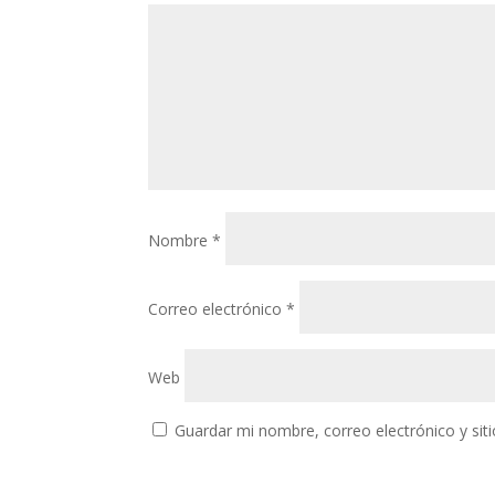
Nombre
*
Correo electrónico
*
Web
Guardar mi nombre, correo electrónico y si