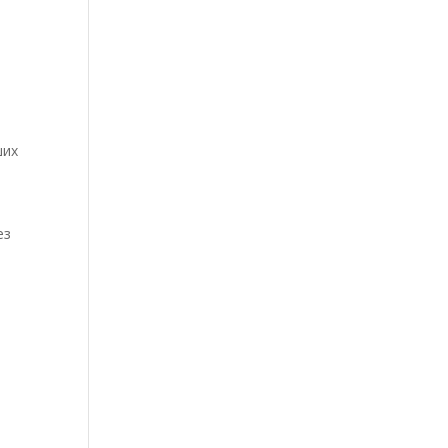
ших
ез