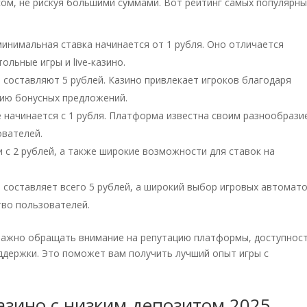
ом, не рискуя большими суммами. Вот рейтинг самых популярны
 минимальная ставка начинается от 1 рубля. Оно отличается
ольные игры и live-казино.
 составляют 5 рублей. Казино привлекает игроков благодаря
зию бонусных предложений.
 начинается с 1 рубля. Платформа известна своим разнообрази
ователей.
 с 2 рублей, а также широкие возможности для ставок на
 составляет всего 5 рублей, а широкий выбор игровых автомато
во пользователей.
важно обращать внимание на репутацию платформы, доступнос
ддержки. Это поможет вам получить лучший опыт игры с
азино с низким депозитом 2025