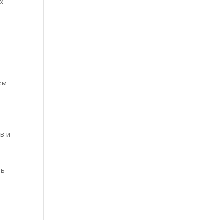
х
ем
в и
ть