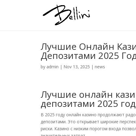
Лучшие Онлайн Каз
Депозитами 2025 Го
by
admin
|
Nov 13, 2025
|
news
Лучшие онлайн каз
депозитами 2025 год
В 2025 году онлайн казино продолжают рад
депозитами. Это открывает широкие перспек
риски. Казино с низким порогом входа позво
значительных затрат.