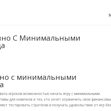
S
ино С Минимальными
да
ино с минимальными
а
овать игроков возможностью начать игру с минимальными
тивы для новичков и тех, кто хочет ограничить свои финансовы
ляют тестировать стратегии и получать удовольствие от игр бе