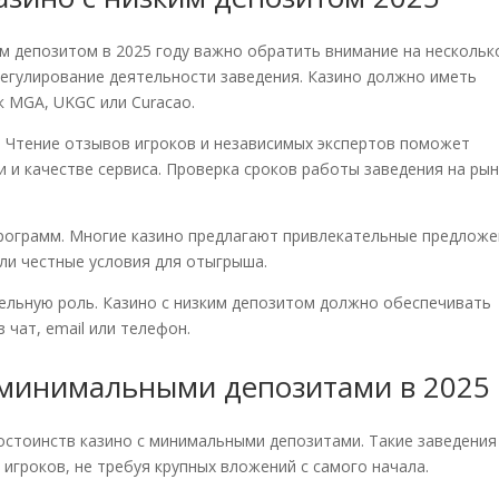
м депозитом в 2025 году важно обратить внимание на нескольк
регулирование деятельности заведения. Казино должно иметь
к MGA, UKGC или Curacao.
. Чтение отзывов игроков и независимых экспертов поможет
и и качестве сервиса. Проверка сроков работы заведения на ры
программ. Многие казино предлагают привлекательные предлож
ели честные условия для отыгрыша.
ельную роль. Казино с низким депозитом должно обеспечивать
чат, email или телефон.
 минимальными депозитами в 2025
достоинств казино с минимальными депозитами. Такие заведения
игроков, не требуя крупных вложений с самого начала.