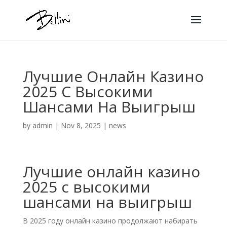
Лучшие Онлайн Казино
2025 С Высокими
Шансами На Выигрыш
by
admin
|
Nov 8, 2025
|
news
Лучшие онлайн казино
2025 с высокими
шансами на выигрыш
В 2025 году онлайн казино продолжают набирать