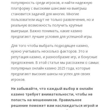
популярность среди игроков, и найти надежную
платформу с высокими шансами на выигрыш
становится задачей для многих. Многие
пользователи ищут не только развлечения, но и
реальную возможность получить крупные
выигрыши. Важно понимать, какие казино
предлагают лучшие условия для успешной игры.
Для того чтобы выбрать подходящее казино,
нужно учитывать несколько факторов. Это и
репутация казино, и разнообразие игр, и бонусные
предложения. В этой статье мы расскажем о самых
популярных онлайн казино 2025 года, которые
предлагают высокие шансы на успех для своих
игроков.
Не забывайте, что каждый выбор в онлайн
казино требует внимательности, чтобы не
попасть на мошенников. Правильное
решение поможет вам наслаждаться игрой и