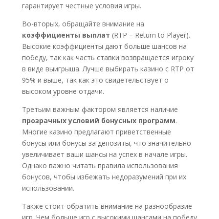
гарантирует честные условия игры.
Во-вторых, обращайте внимание на
коэффициенты выплат
(RTP – Return to Player).
Высокие коэффициенты дают больше шансов на
победу, так как часть ставки возвращается игроку
в виде выигрыша. Лучше выбирать казино с RTP от
95% и выше, так как это свидетельствует о
высоком уровне отдачи.
Третьим важным фактором является наличие
прозрачных условий бонусных программ
.
Многие казино предлагают приветственные
бонусы или бонусы за депозиты, что значительно
увеличивает ваши шансы на успех в начале игры.
Однако важно читать правила использования
бонусов, чтобы избежать недоразумений при их
использовании.
Также стоит обратить внимание на разнообразие
игр. Чем больше игр с высокими шансами на победу