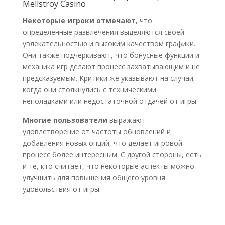
Mellstroy Casino
Некоторые игроки отмечают
, что
определенные развлечения выделяются своей
увлекательностью и высоким качеством графики.
Они также подчеркивают, что бонусные функции и
механика игр делают процесс захватывающим и не
предсказуемым. Критики же указывают на случаи,
когда они столкнулись с техническими
неполадками или недостаточной отдачей от игры.
Многие пользователи
выражают
удовлетворение от частоты обновлений и
добавления новых опций, что делает игровой
процесс более интересным. С другой стороны, есть
и те, кто считает, что некоторые аспекты можно
улучшить для повышения общего уровня
удовольствия от игры.