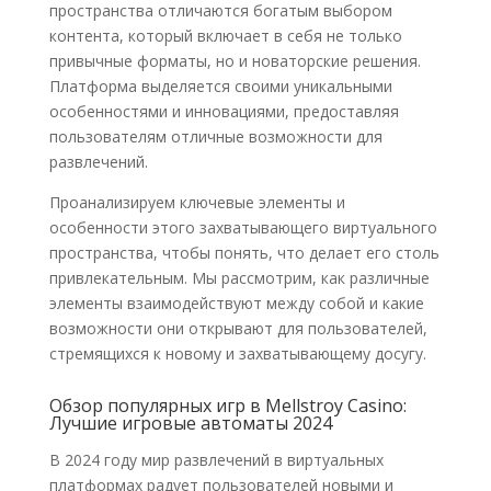
пространства отличаются богатым выбором
контента, который включает в себя не только
привычные форматы, но и новаторские решения.
Платформа выделяется своими уникальными
особенностями и инновациями, предоставляя
пользователям отличные возможности для
развлечений.
Проанализируем ключевые элементы и
особенности этого захватывающего виртуального
пространства, чтобы понять, что делает его столь
привлекательным. Мы рассмотрим, как различные
элементы взаимодействуют между собой и какие
возможности они открывают для пользователей,
стремящихся к новому и захватывающему досугу.
Обзор популярных игр в Mellstroy Casino:
Лучшие игровые автоматы 2024
В 2024 году мир развлечений в виртуальных
платформах радует пользователей новыми и