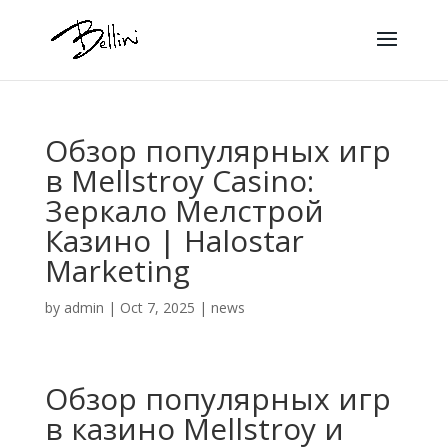
Обзор популярных игр
в Mellstroy Casino:
Зеркало Мелстрой
Казино | Halostar
Marketing
by
admin
|
Oct 7, 2025
|
news
Обзор популярных игр
в казино Mellstroy и