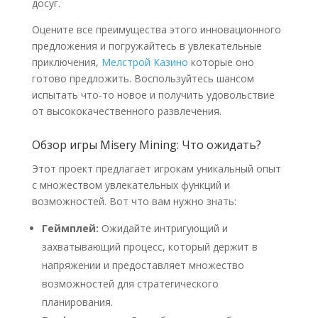
досуг.
Оцените все преимущества этого инновационного
предложения и погружайтесь в увлекательные
приключения,
Мелстрой Казино
которые оно
готово предложить. Воспользуйтесь шансом
испытать что-то новое и получить удовольствие
от высококачественного развлечения.
Обзор игры Misery Mining: Что ожидать?
Этот проект предлагает игрокам уникальный опыт
с множеством увлекательных функций и
возможностей. Вот что вам нужно знать:
Геймплей:
Ожидайте интригующий и
захватывающий процесс, который держит в
напряжении и предоставляет множество
возможностей для стратегического
планирования.