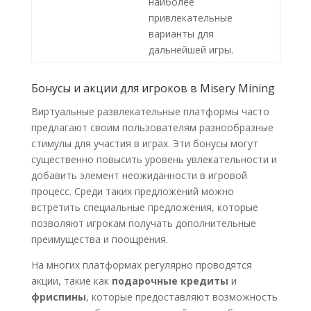
наиболее
привлекательные
варианты для
дальнейшей игры.
Бонусы и акции для игроков в Misery Mining
Виртуальные развлекательные платформы часто
предлагают своим пользователям разнообразные
стимулы для участия в играх. Эти бонусы могут
существенно повысить уровень увлекательности и
добавить элемент неожиданности в игровой
процесс. Среди таких предложений можно
встретить специальные предложения, которые
позволяют игрокам получать дополнительные
преимущества и поощрения.
На многих платформах регулярно проводятся
акции, такие как
подарочные кредиты
и
фриспины
, которые предоставляют возможность