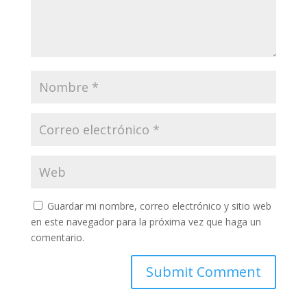
Guardar mi nombre, correo electrónico y sitio web
en este navegador para la próxima vez que haga un
comentario.