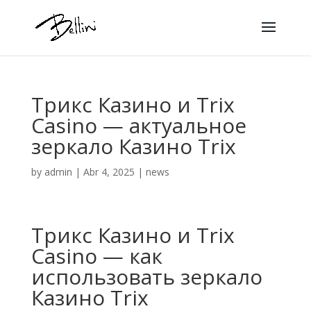
Трикс Казино и Trix
Casino — актуальное
зеркало Казино Trix
by
admin
|
Abr 4, 2025
|
news
Трикс Казино и Trix
Casino — как
использовать зеркало
Казино Trix