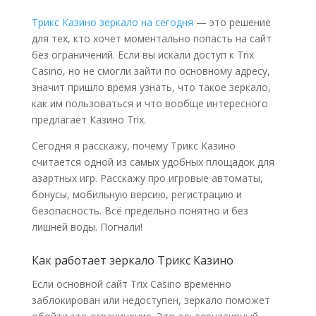
Трикс Казино зеркало на сегодня
— это решение
для тех, кто хочет моментально попасть на сайт
без ограничений. Если вы искали доступ к Trix
Casino, но не смогли зайти по основному адресу,
значит пришло время узнать, что такое зеркало,
как им пользоваться и что вообще интересного
предлагает Казино Trix.
Сегодня я расскажу, почему Трикс Казино
считается одной из самых удобных площадок для
азартных игр. Расскажу про игровые автоматы,
бонусы, мобильную версию, регистрацию и
безопасность. Всё предельно понятно и без
лишней воды. Погнали!
Как работает зеркало Трикс Казино
Если основной сайт Trix Casino временно
заблокирован или недоступен, зеркало поможет