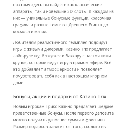
поэтому здесь вы найдёте как классические
аппараты, так и новейшие 3D-слоты. В каждом из
них — уникальные бонусные функции, красочная
графика и разные темы: от Древнего Египта до
космоса и магии.
Любителям реалистичного геймплея подойдут
игры с живыми дилерами. Казино Trix предлагает
лайв-рулетку, блэкджек и баккару с настоящими
крупье, которые ведут игру в прямом эфире. Всё
это добавляет атмосферности и позволяет
почувствовать себя как в настоящем игорном
доме.
Бонусы, акции и подарки от Казино Trix
Новым игрокам Трикс Казино предлагает щедрые
приветственные бонусы. После первого депозита
можно получить удвоение суммы и фриспины.
Размер подарков зависит от того, сколько вы