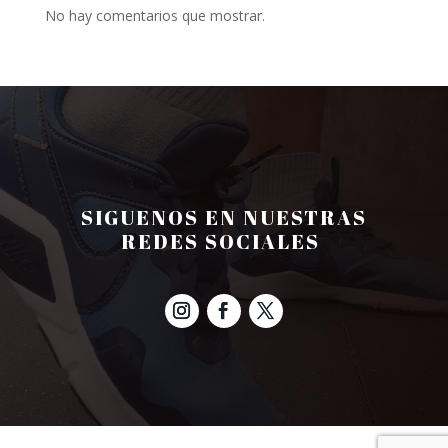
No hay comentarios que mostrar.
SIGUENOS EN NUESTRAS
REDES SOCIALES