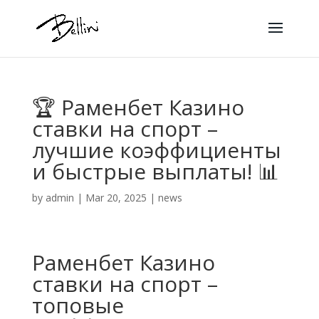
🏆 Раменбет Казино
ставки на спорт –
лучшие коэффициенты
и быстрые выплаты! 📊
by
admin
|
Mar 20, 2025
|
news
Раменбет Казино
ставки на спорт –
топовые