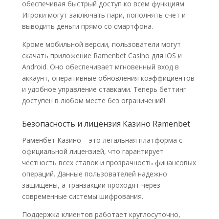
обеспечивая быстрый доступ ко всем функциям.
Игроки могут заключать пари, пополнять счет и
выводить деньги прямо со смартфона.
Кроме мобильной версии, пользователи могут
скачать приложение Ramenbet Casino для iOS и
Android. Оно обеспечивает мгновенный вход в
аккаунт, оперативные обновления коэффициентов
и удобное управление ставками. Теперь беттинг
доступен в любом месте без ограничений!
Безопасность и лицензия Казино Ramenbet
Раменбет Казино – это легальная платформа с
официальной лицензией, что гарантирует
честность всех ставок и прозрачность финансовых
операций. Данные пользователей надежно
защищены, а транзакции проходят через
современные системы шифрования.
Поддержка клиентов работает круглосуточно,