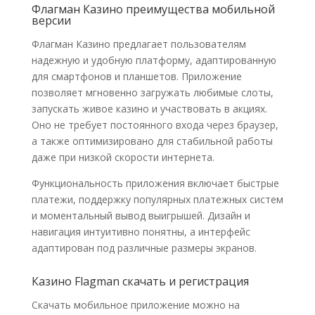
Флагман Казино преимущества мобильной
версии
Флагман Казино предлагает пользователям
надежную и удобную платформу, адаптированную
для смартфонов и планшетов. Приложение
позволяет мгновенно загружать любимые слоты,
запускать живое казино и участвовать в акциях.
Оно не требует постоянного входа через браузер,
а также оптимизировано для стабильной работы
даже при низкой скорости интернета.
Функциональность приложения включает быстрые
платежи, поддержку популярных платежных систем
и моментальный вывод выигрышей. Дизайн и
навигация интуитивно понятны, а интерфейс
адаптирован под различные размеры экранов.
Казино Flagman скачать и регистрация
Скачать мобильное приложение можно на