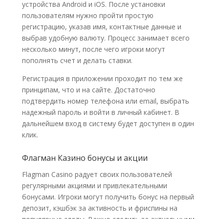
устройства Android и iOS. После установки
пользователям нужно пройти простую
регистрацию, указав имя, контактные данные и
выбрав удобную валюту. Процесс занимает всего
несколько минут, после чего игроки могут
пополнять счет и делать ставки.
Регистрация в приложении проходит по тем же
принципам, что и на сайте. Достаточно
подтвердить номер телефона или email, выбрать
надежный пароль и войти в личный кабинет. В
дальнейшем вход в систему будет доступен в один
клик.
Флагман Казино бонусы и акции
Flagman Casino радует своих пользователей
регулярными акциями и привлекательными
бонусами. Игроки могут получить бонус на первый
депозит, кэшбэк за активность и фриспины на