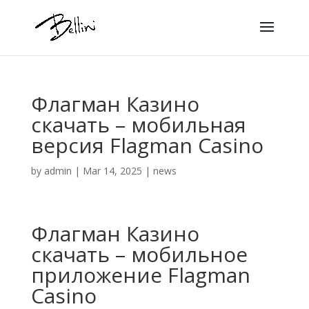
Флагман Казино
скачать – мобильная
версия Flagman Casino
by
admin
|
Mar 14, 2025
|
news
Флагман Казино
скачать – мобильное
приложение Flagman
Casino