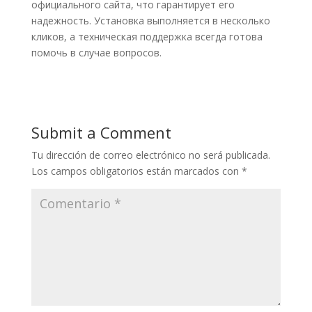
официального сайта, что гарантирует его
надежность. Установка выполняется в несколько
кликов, а техническая поддержка всегда готова
помочь в случае вопросов.
Submit a Comment
Tu dirección de correo electrónico no será publicada.
Los campos obligatorios están marcados con
*