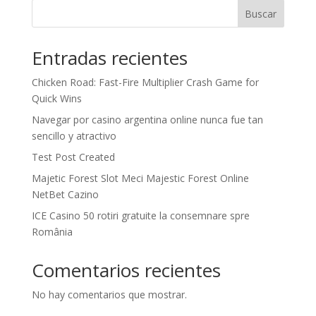
Buscar
Entradas recientes
Chicken Road: Fast-Fire Multiplier Crash Game for
Quick Wins
Navegar por casino argentina online nunca fue tan
sencillo y atractivo
Test Post Created
Majetic Forest Slot Meci Majestic Forest Online
NetBet Cazino
ICE Casino 50 rotiri gratuite la consemnare spre
România
Comentarios recientes
No hay comentarios que mostrar.