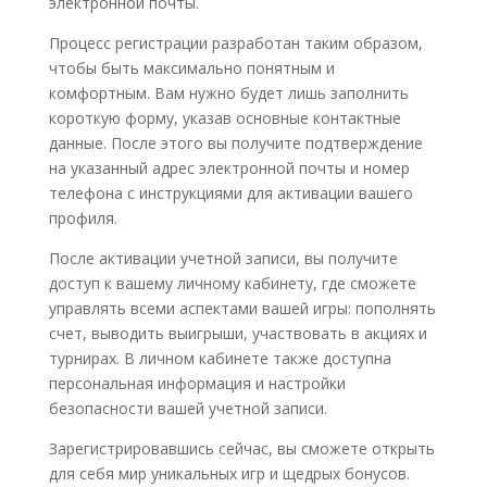
электронной почты.
Процесс регистрации разработан таким образом,
чтобы быть максимально понятным и
комфортным. Вам нужно будет лишь заполнить
короткую форму, указав основные контактные
данные. После этого вы получите подтверждение
на указанный адрес электронной почты и номер
телефона с инструкциями для активации вашего
профиля.
После активации учетной записи, вы получите
доступ к вашему личному кабинету, где сможете
управлять всеми аспектами вашей игры: пополнять
счет, выводить выигрыши, участвовать в акциях и
турнирах. В личном кабинете также доступна
персональная информация и настройки
безопасности вашей учетной записи.
Зарегистрировавшись сейчас, вы сможете открыть
для себя мир уникальных игр и щедрых бонусов.