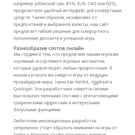
например узбекский сум, BYN, EUR, CAD или NZD,
предусмотрен удобный интерфейс для конвертации
средств. Таким образом, независимо от
предпочтений и выбранной валюты, наш сайт
предлагает гибкие решения для комфортного
пополнения депозита и успешной игры.
Разнообразие слотов онлайн
Мы гордимся тем, что предлагаем нашим игрокам
огромный ассортимент игровых автоматов,
которые удовлетворят любые предпочтения. В
нашем каталоге вы найдете игры от ведущих
провайдеров мира, таких как NetEnt, Yggdrasil и
Quickspin. Эти разработчики славятся своими
высококачественными слотами с впечатляющими
графическими эффектами и интересными
бонусными функциями.
Любителям инновационных разработок
непременно стоит обратить внимание на игры от
Spribe и BGaming. Особо популярны игровые