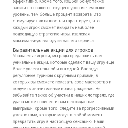
эффективно. Кроме того, кэшбек бонус также
зависит от вашего текущего уровня: чем выше
уровень, тем больше процент возврата. Это
стимулирует активность и гарантирует, что
каждый игрок сможет выбрать наиболее
подходящую стратегию игры, извлекая
максимальную выгоду из нашего сервиса.
Выразительные акции для игроков
Уважаемые игроки, мы рады предложить вам
уникальные акции, которые сделают вашу игру еще
более увлекательной и выгодной. Вас ждут
регулярные турниры с крупными призами, в
которых вы сможете показать свое мастерство и
получить значительные вознаграждения. Не
забывайте также об участии в наших лотереях, где
удача может принести вам неожиданные
выигрыши. Кроме того, следите за прогрессивными
джекпотами, которые могут в любой момент
превратить игру в настоящую сенсацию. Наши
акции призваны подарить вам захватывающий