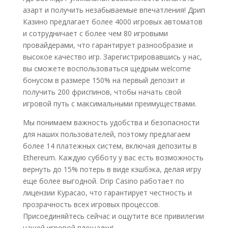
азарт и получить незабываемые впечатления! Дрип
Казино предлагает более 4000 игровых автоматов
и сотрудничает с более чем 80 игровыми
провайдерами, что гарантирует разнообразие и
высокое качество игр. Зарегистрировавшись у нас,
вы сможете воспользоваться щедрым welcome
бонусом в размере 150% на первый депозит и
получить 200 фриспинов, чтобы начать свой
игровой путь с максимальными преимуществами.
Мы понимаем важность удобства и безопасности
для наших пользователей, поэтому предлагаем
более 14 платежных систем, включая депозиты в
Ethereum. Каждую субботу у вас есть возможность
вернуть до 15% потерь в виде кэшбэка, делая игру
еще более выгодной. Drip Casino работает по
лицензии Курасао, что гарантирует честность и
прозрачность всех игровых процессов.
Присоединяйтесь сейчас и ощутите все привилегии
нашей игровой площадки!