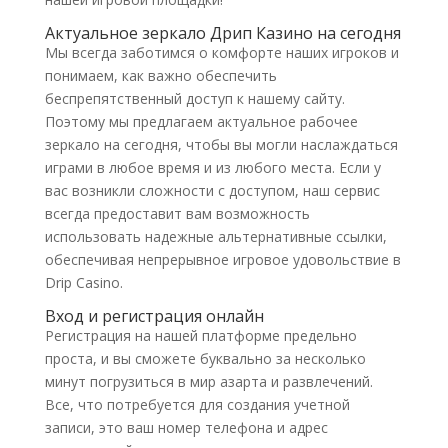
Актуальное зеркало Дрип Казино на сегодня
Мы всегда заботимся о комфорте наших игроков и
понимаем, как важно обеспечить
беспрепятственный доступ к нашему сайту.
Поэтому мы предлагаем актуальное рабочее
зеркало на сегодня, чтобы вы могли наслаждаться
играми в любое время и из любого места. Если у
вас возникли сложности с доступом, наш сервис
всегда предоставит вам возможность
использовать надежные альтернативные ссылки,
обеспечивая непрерывное игровое удовольствие в
Drip Casino.
Вход и регистрация онлайн
Регистрация на нашей платформе предельно
проста, и вы сможете буквально за несколько
минут погрузиться в мир азарта и развлечений.
Все, что потребуется для создания учетной
записи, это ваш номер телефона и адрес