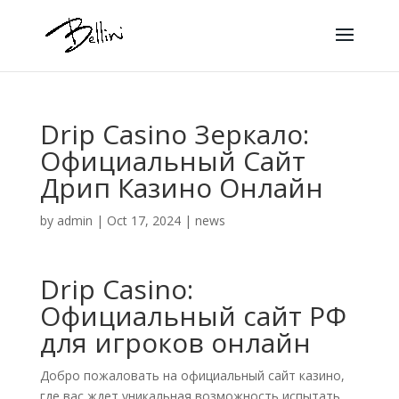
Drip Casino Зеркало:
Официальный Сайт
Дрип Казино Онлайн
by
admin
|
Oct 17, 2024
|
news
Drip Casino:
Официальный сайт РФ
для игроков онлайн
Добро пожаловать на официальный сайт казино,
где вас ждет уникальная возможность испытать