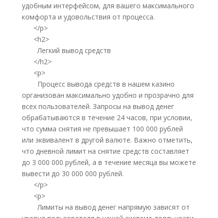
удобным интерфейсом, для вашего максимального
комфорта и удовольствия от процесса.
</p>
<h2>
Легкий вывод средств
</h2>
<p>
Процесс вывода средств в нашем казино
организован максимально удобно и прозрачно для
всех пользователей. Запросы на вывод денег
обрабатываются в течение 24 часов, при условии,
что сумма снятия не превышает 100 000 рублей
или эквивалент в другой валюте. Важно отметить,
что дневной лимит на снятие средств составляет
до 3 000 000 рублей, а в течение месяца вы можете
вывести до 30 000 000 рублей.
</p>
<p>
Лимиты на вывод денег напрямую зависят от