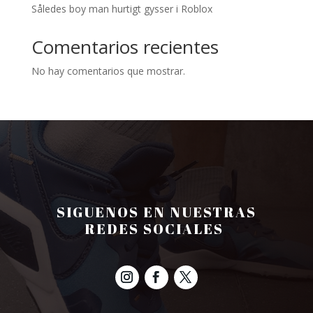
Således boy man hurtigt gysser i Roblox ️
Comentarios recientes
No hay comentarios que mostrar.
SIGUENOS EN NUESTRAS
REDES SOCIALES