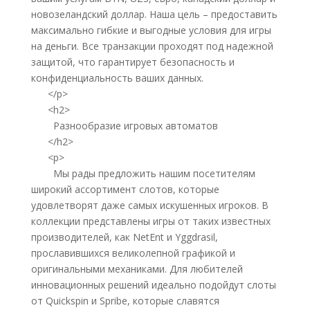
новозеландский доллар. Наша цель – предоставить
максимально гибкие и выгодные условия для игры
на деньги. Все транзакции проходят под надежной
защитой, что гарантирует безопасность и
конфиденциальность ваших данных.
</p>
<h2>
Разнообразие игровых автоматов
</h2>
<p>
Мы рады предложить нашим посетителям
широкий ассортимент слотов, которые
удовлетворят даже самых искушенных игроков. В
коллекции представлены игры от таких известных
производителей, как NetEnt и Yggdrasil,
прославившихся великолепной графикой и
оригинальными механиками. Для любителей
инновационных решений идеально подойдут слоты
от Quickspin и Spribe, которые славятся