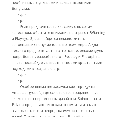
необычными функциями и захватывающими
бонусами.
</p>
<p>
Если предпочитаете классику с высоким
качеством, обратите внимание на игры от BGaming
и Playngo. Здесь найдется немало хитов,
завоевавших популярность во всем мире. А для
тех, кто предпочитает что-то новое, рекомендуем
попробовать разработки от Evoplay и Endorphina
— эти провайдеры известны своими креативными
подходами к созданию игр.
</p>
<p>
Особое внимание заслуживают продукты
Amatic и Igrosoft, где сочетаются традиционные
элементы с современным дизайном. Spinomenal и
Belatra предлагают игрокам погрузиться в мир
высоких ставок и непредсказуемых сюжетных
линий. Также стоит упомянуть Betsoft с его