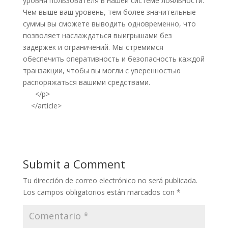
уровня пользователя в нашей системе лояльности.
Чем выше ваш уровень, тем более значительные
суммы вы сможете выводить одновременно, что
позволяет наслаждаться выигрышами без
задержек и ограничений. Мы стремимся
обеспечить оперативность и безопасность каждой
транзакции, чтобы вы могли с уверенностью
распоряжаться вашими средствами.
</p>
</article>
Submit a Comment
Tu dirección de correo electrónico no será publicada.
Los campos obligatorios están marcados con
*