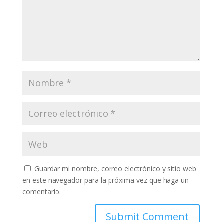
Guardar mi nombre, correo electrónico y sitio web
en este navegador para la próxima vez que haga un
comentario.