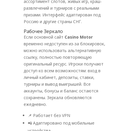
ассортимент слотов, живых игр, краш-
развлечений и турниров с реальными
призами. Интерфейс адаптирован под
Россию и другие страны СНГ.
Рабочее Зеркало
Если основной сайт
Casino Motor
временно недоступен из-за блокировок,
можно использовать альтернативную
ссылку, полностью повторяющую
оригинальный ресурс. Игроки получают
доступ ко всем возможностям: вход в
личный кабинет, депозиты, ставки,
турниры и вывод выигрышей. Все
аккаунты, бонусы и баланс остаются
сохранены. Зеркала обновляются
ежедневно.
📌 Работает без VPN
📲 Адаптировано под мобильные
устройства