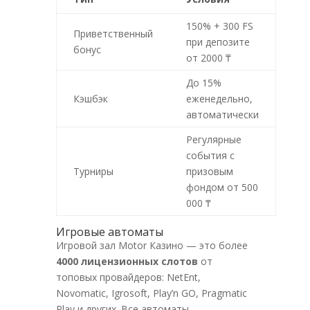
150% + 300 FS
Приветственный
при депозите
бонус
от 2000 ₸
До 15%
Кэшбэк
еженедельно,
автоматически
Регулярные
события с
Турниры
призовым
фондом от 500
000 ₸
Игровые автоматы
Игровой зал Motor Казино — это более
4000 лицензионных слотов
от
топовых провайдеров: NetEnt,
Novomatic, Igrosoft, Play’n GO, Pragmatic
Play и других. Все автоматы