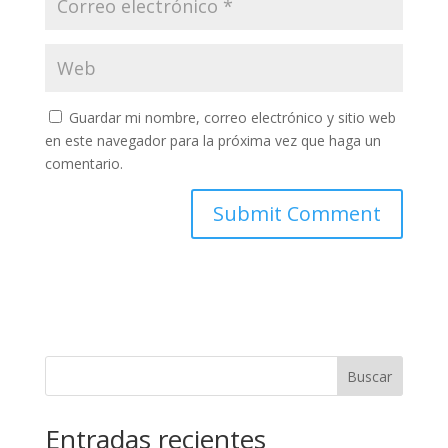
Guardar mi nombre, correo electrónico y sitio web
en este navegador para la próxima vez que haga un
comentario.
Buscar
Entradas recientes