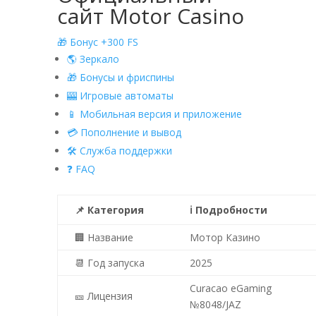
сайт Motor Casino
🎁 Бонус +300 FS
🌎 Зеркало
🎁 Бонусы и фриспины
🎰 Игровые автоматы
📱 Мобильная версия и приложение
💳 Пополнение и вывод
🛠️ Служба поддержки
❓ FAQ
📌 Категория
ℹ️ Подробности
🏢 Название
Мотор Казино
📆 Год запуска
2025
Curacao eGaming
🎫 Лицензия
№8048/JAZ