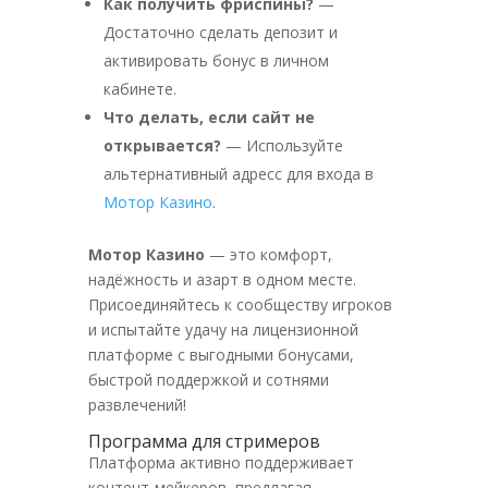
Как получить фриспины?
—
Достаточно сделать депозит и
активировать бонус в личном
кабинете.
Что делать, если сайт не
открывается?
— Используйте
альтернативный адресс для входа в
Мотор Казино
.
Мотор Казино
— это комфорт,
надёжность и азарт в одном месте.
Присоединяйтесь к сообществу игроков
и испытайте удачу на лицензионной
платформе с выгодными бонусами,
быстрой поддержкой и сотнями
развлечений!
Программа для стримеров
Платформа активно поддерживает
контент-мейкеров, предлагая