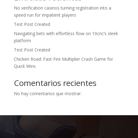
No verification casinos turning registration into a
speed run for impatient players
Test Post Created
Navigating bets with effortless flow on 10cric’s sleek
platform
Test Post Created
Chicken Road: Fast-Fire Multiplier Crash Game for
Quick Wins
Comentarios recientes
No hay comentarios que mostrar.