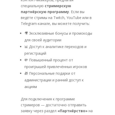
специальную
стримерскую
партнёрскую программу
. Если вы
ведёте стримы на Twitch, YouTube или в
Telegram-канале, вы можете получить:
🎥 Эксклюзивные бонусы и промокоды
для своей аудитории
📊 Доступ к аналитике переходов и
регистраций
💸 Повышенный процент от
проигрышей привлечённых игроков
🎁 Персональные подарки от
администрации и ранний доступ к
акциям
Для подключения к программе
стримеров — достаточно отправить
заявку через раздел
«Партнёрство»
на