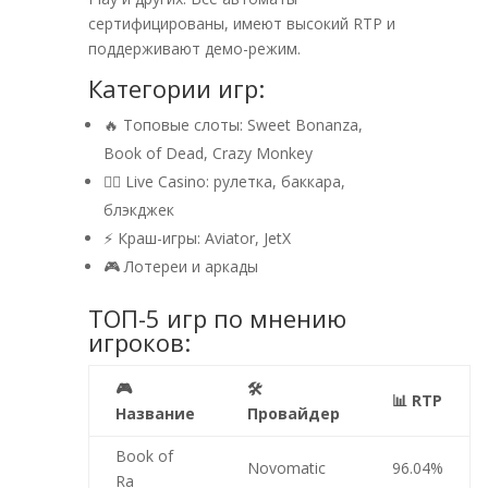
сертифицированы, имеют высокий RTP и
поддерживают демо-режим.
Категории игр:
🔥 Топовые слоты: Sweet Bonanza,
Book of Dead, Crazy Monkey
🧑‍⚖️ Live Casino: рулетка, баккара,
блэкджек
⚡ Краш-игры: Aviator, JetX
🎮 Лотереи и аркады
ТОП-5 игр по мнению
игроков:
🎮
🛠️
📊 RTP
Название
Провайдер
Book of
Novomatic
96.04%
Ra