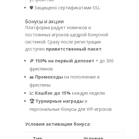
🛡️ Защищено сертификатами SSL
Бонусы и акции
Платформа радует новичков и
постоянных игроков щедрой бонусной
системой. Сразу после регистрации
доступен
приветственный пакет
:
🎉 150% на первый депозит
+ до 300
фриспинов
🎫 Промокоды
на пополнение и
фриспины
📈 Кэшбэк до 15%
каждую неделю
🏆 Турнирные награды
и
персональные бонусы для VIP-игроков
Условия активации бонуса:
Тип
Условия