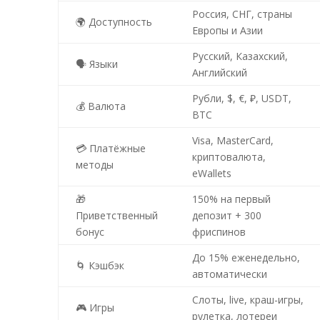
Россия, СНГ, страны
🌍 Доступность
Европы и Азии
Русский, Казахский,
🗣 Языки
Английский
Рубли, $, €, ₽, USDT,
💰 Валюта
BTC
Visa, MasterCard,
💳 Платёжные
криптовалюта,
методы
eWallets
🎁
150% на первый
Приветственный
депозит + 300
бонус
фриспинов
До 15% еженедельно,
🌀 Кэшбэк
автоматически
Слоты, live, краш-игры,
🎮 Игры
рулетка, лотереи