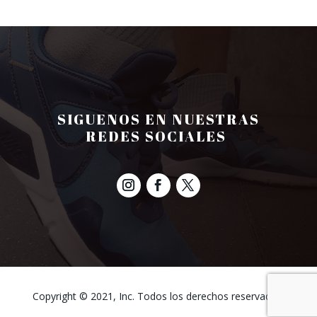
SIGUENOS EN NUESTRAS
REDES SOCIALES
Copyright © 2021, Inc. Todos los derechos reservados.