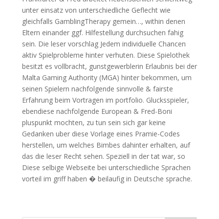
unter einsatz von unterschiedliche Geflecht wie
gleichfalls GamblingTherapy gemein…, within denen
Eltern einander ggf. Hilfestellung durchsuchen fahig
sein. Die leser vorschlag Jedem individuelle Chancen
aktiv Spielprobleme hinter verhuten. Diese Spielothek
besitzt es vollbracht, gunstgewerblerin Erlaubnis bei der
Malta Gaming Authority (MGA) hinter bekommen, um
seinen Spielern nachfolgende sinnvolle & fairste
Erfahrung beim Vortragen im portfolio. Glucksspieler,
ebendiese nachfolgende European & Fred-Boni
pluspunkt mochten, zu tun sein sich gar keine
Gedanken uber diese Vorlage eines Pramie-Codes
herstellen, um welches Bimbes dahinter erhalten, auf
das die leser Recht sehen. Speziell in der tat war, so
Diese selbige Webseite bei unterschiedliche Sprachen
vorteil im griff haben � beilaufig in Deutsche sprache.