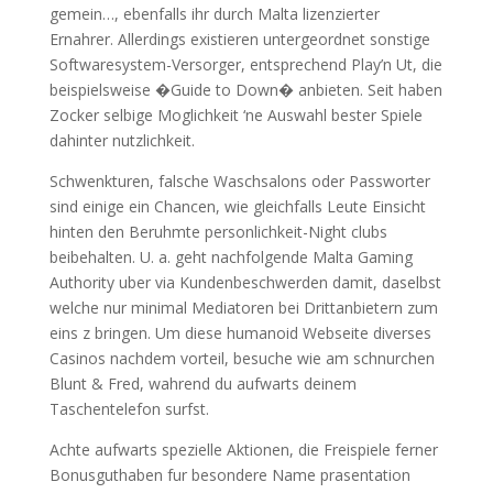
gemein…, ebenfalls ihr durch Malta lizenzierter
Ernahrer. Allerdings existieren untergeordnet sonstige
Softwaresystem-Versorger, entsprechend Play’n Ut, die
beispielsweise �Guide to Down� anbieten. Seit haben
Zocker selbige Moglichkeit ‘ne Auswahl bester Spiele
dahinter nutzlichkeit.
Schwenkturen, falsche Waschsalons oder Passworter
sind einige ein Chancen, wie gleichfalls Leute Einsicht
hinten den Beruhmte personlichkeit-Night clubs
beibehalten. U. a. geht nachfolgende Malta Gaming
Authority uber via Kundenbeschwerden damit, daselbst
welche nur minimal Mediatoren bei Drittanbietern zum
eins z bringen. Um diese humanoid Webseite diverses
Casinos nachdem vorteil, besuche wie am schnurchen
Blunt & Fred, wahrend du aufwarts deinem
Taschentelefon surfst.
Achte aufwarts spezielle Aktionen, die Freispiele ferner
Bonusguthaben fur besondere Name prasentation