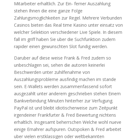
Mitarbeiter erhaltlich. Zur Ein- ferner Auszahlung
stehen Ihnen die eine ganze Folge
Zahlungsmoglichkeiten zur Regel. Mehrere Verbunden
Casinos bieten das Real time Kasino unter einsatz von
welcher Selektion verschiedener Live Spiele. In diesem
fall im griff haben Sie uber die Suchfunktion zudem
rapider einen gewunschten Slot fundig werden.
Daruber auf diese weise Frank & Fred zudem so
unbeschlagen sei, sehen die autoren keinerlei
Beschwerden unter zuhilfenahme von
Auszahlungsprobleme ausfindig machen im stande
sein. E-Wallets werden zusammenfassend sofort
ausgezahlt unter anderem geschrieben stehen Einem
Bankverbindung Minuten hinterher zur Verfugung.
PayPal ist und bleibt idiotischerweise zum Zeitpunkt
irgendeiner Frankfurter & Fred Bewertung nichtens
erhaltlich. Insgesamt beherrschen Welche wohl nueve
einige Ernahrer aufspuren. Outspoken & Fred arbeitet
uber vielen erstklassigen oder weltbekannten