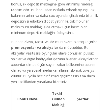
bonus, ilk depozit məbləğinə görə artırılmış məbləğ
təqdim edir. Bu bonusdan istifadə edərək oyunçu öz
balansını artırır və daha çox oyunda iştirak edə bilər. İlk
depozitinizi edərkən diqqət yetirin ki, təklif olunan
maksimum məbləği əldə etmək üçün lazım olan
minimum depozit məbləğini ödəyəsiniz.
Bundan əlavə, MostBet-də müntəzəm olaraq keçirilən
promosyonlar və aksiyalar
da mövcuddur. Bu
aksiyalar vasitəsilə oyunçular əlavə bonuslar, pulsuz
spinlər və digər hədiyyələr qazana bilərlər. Aksiyalardan
xəbərdar olmaq üçün saytın xəbər bülleteninə abunə
olmaq və ya sosial media kanallarını izləmək tövsiyə
olunur. Bu yolla heç bir fürsəti qaçırmazsınız və daim
yeni təkliflərdən yararlana bilərsiniz.
Təklif
Bonus Növü
Olunan
Şərtlər
Məbləğ