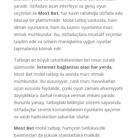
yaradır. İstifadəsi asan interfeysi və geniş oyun
seçimləri ilə
Most Bet
, hər kəsin rahatlıqla istifadə edə
biləcəyi bir platformadır. Mobil tətbiq vasitəsilə, həm
idman oyunlarına, həm də kazino oyunlarına mərc
etmək mümkündür. Bu, istifadəçilərə müxtəlif seçimlər
təqdim edir və onların maraqlarına uyğun oyunlar
tapmalarına kömək edir.
Tətbiqin ən böyük üstünlüklərindən biri onun sürətli
işləməsidir.
İnternet bağlantısı olan hər yerdə
,
Most Bet mobil tətbiqi ilə anında mərc etmək
mümkündür. Bu xüsusiyyət, canlı mərc həvəskarları
üçün xüsusilə faydalıdır, çünki oyun zamanı əhəmiyyətli
dəyişikliklərə dərhal reaksiya vermək imkanı yaradır.
Bununla yanaşı, tətbiqdəki bildirişlər sistemi sayəsində
istifadəçilər sevimli komandalarının oyunlarını qaçırmır
və vacib hadisələrdən xəbərdar olurlar.
Most Bet
mobil tətbiqi, həmçinin təhlükəsizlik
baxımından da yüksək standartlara malikdir.