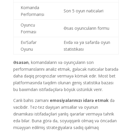
Komanda
Son 5 oyun nəticələri
Performansı
Oyuncu
Əsas oyuncuların formu
Forması
Ev/Səfər
Evdə və ya səfərdə oyun
Oyunu
statistikası
Əsasən
, komandaların və oyunçuların son
performanslarını analiz etmək, gələcək nəticələr barədə
daha dəqiq proqnozlar verməyə kömək edir. Most bet
platformasında təqdim olunan geniş statistika bazası
bu baxımdan istifadəçilərə böyük üstünlük verir.
Canlı bahis zamanı
emosiyalarınızı idarə etmək
də
vacibdir. Tez-tez dəyişən əmsallar və oyunun
dinamikası istifadəçiləri yanlış qərarlar verməyə təhrik
edə bilər. Buna görə də, soyuqqanlı olmaq və öncədən
müəyyən edilmiş strategiyalara sadiq qalmaq