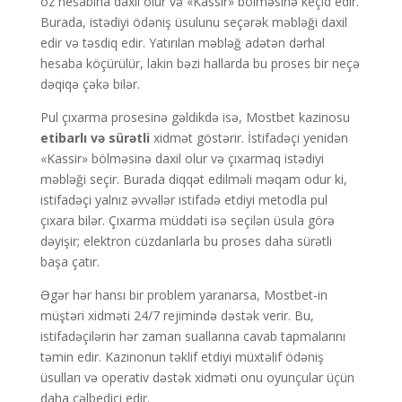
öz hesabına daxil olur və «Kassir» bölməsinə keçid edir.
Burada, istədiyi ödəniş üsulunu seçərək məbləği daxil
edir və təsdiq edir. Yatırılan məbləğ adətən dərhal
hesaba köçürülür, lakin bəzi hallarda bu proses bir neçə
dəqiqə çəkə bilər.
Pul çıxarma prosesinə gəldikdə isə, Mostbet kazinosu
etibarlı və sürətli
xidmət göstərir. İstifadəçi yenidən
«Kassir» bölməsinə daxil olur və çıxarmaq istədiyi
məbləği seçir. Burada diqqət edilməli məqam odur ki,
istifadəçi yalnız əvvəllər istifadə etdiyi metodla pul
çıxara bilər. Çıxarma müddəti isə seçilən üsula görə
dəyişir; elektron cüzdanlarla bu proses daha sürətli
başa çatır.
Əgər hər hansı bir problem yaranarsa, Mostbet-in
müştəri xidməti 24/7 rejimində dəstək verir. Bu,
istifadəçilərin hər zaman suallarına cavab tapmalarını
təmin edir. Kazinonun təklif etdiyi müxtəlif ödəniş
üsulları və operativ dəstək xidməti onu oyunçular üçün
daha cəlbedici edir.