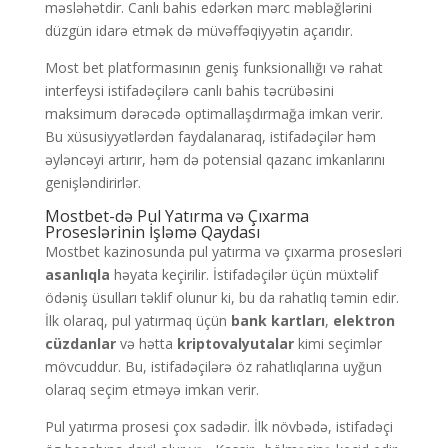
məsləhətdir. Canlı bahis edərkən mərc məbləğlərini
düzgün idarə etmək də müvəffəqiyyətin açarıdır.
Most bet platformasının geniş funksionallığı və rahat
interfeysi istifadəçilərə canlı bahis təcrübəsini
maksimum dərəcədə optimallaşdırmağa imkan verir.
Bu xüsusiyyətlərdən faydalanaraq, istifadəçilər həm
əyləncəyi artırır, həm də potensial qazanc imkanlarını
genişləndirirlər.
Mostbet-də Pul Yatırma və Çıxarma
Proseslərinin İşləmə Qaydası
Mostbet kazinosunda pul yatırma və çıxarma prosesləri
asanlıqla
həyata keçirilir. İstifadəçilər üçün müxtəlif
ödəniş üsulları təklif olunur ki, bu da rahatlıq təmin edir.
İlk olaraq, pul yatırmaq üçün
bank kartları
,
elektron
cüzdanlar
və hətta
kriptovalyutalar
kimi seçimlər
mövcuddur. Bu, istifadəçilərə öz rahatlıqlarına uyğun
olaraq seçim etməyə imkan verir.
Pul yatırma prosesi çox sadədir. İlk növbədə, istifadəçi