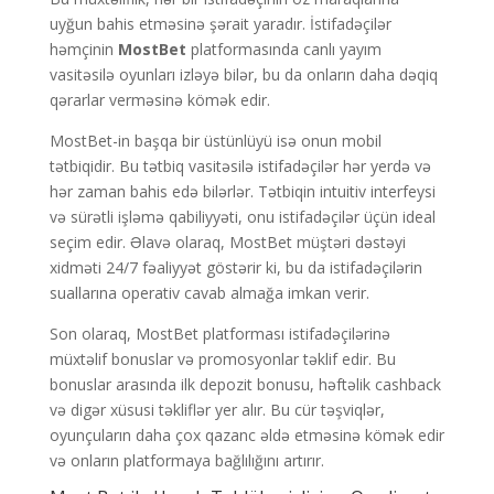
uyğun bahis etməsinə şərait yaradır. İstifadəçilər
həmçinin
MostBet
platformasında canlı yayım
vasitəsilə oyunları izləyə bilər, bu da onların daha dəqiq
qərarlar verməsinə kömək edir.
MostBet-in başqa bir üstünlüyü isə onun mobil
tətbiqidir. Bu tətbiq vasitəsilə istifadəçilər hər yerdə və
hər zaman bahis edə bilərlər. Tətbiqin intuitiv interfeysi
və sürətli işləmə qabiliyyəti, onu istifadəçilər üçün ideal
seçim edir. Əlavə olaraq, MostBet müştəri dəstəyi
xidməti 24/7 fəaliyyət göstərir ki, bu da istifadəçilərin
suallarına operativ cavab almağa imkan verir.
Son olaraq, MostBet platforması istifadəçilərinə
müxtəlif bonuslar və promosyonlar təklif edir. Bu
bonuslar arasında ilk depozit bonusu, həftəlik cashback
və digər xüsusi təkliflər yer alır. Bu cür təşviqlər,
oyunçuların daha çox qazanc əldə etməsinə kömək edir
və onların platformaya bağlılığını artırır.