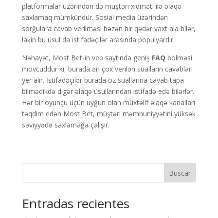
platformalar üzərindən də müştəri xidməti ilə əlaqə
saxlamaq mümkündür. Sosial media üzərindən
sorğulara cavab verilməsi bəzən bir qədər vaxt ala bilər,
lakin bu üsul da istifadəçilər arasında populyardır.
Nəhayət, Most Bet-in veb saytında geniş
FAQ
bölməsi
mövcuddur ki, burada ən çox verilən sualların cavabları
yer alır. İstifadəçilər burada öz suallarına cavab tapa
bilmədikdə digər əlaqə üsullarından istifadə edə bilərlər.
Hər bir oyunçu üçün uyğun olan müxtəlif əlaqə kanalları
təqdim edən Most Bet, müştəri məmnuniyyətini yüksək
səviyyədə saxlamağa çalışır.
Buscar
Entradas recientes