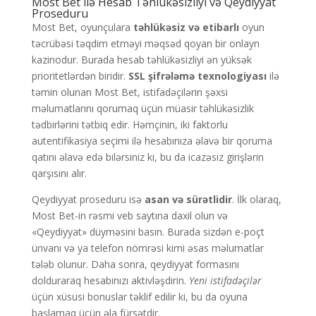
Most Bet ilə Hesab Təhlükəsizliyi və Qeydiyyat
Proseduru
Most Bet, oyunçulara
təhlükəsiz və etibarlı
oyun
təcrübəsi təqdim etməyi məqsəd qoyan bir onlayn
kazinodur. Burada hesab təhlükəsizliyi ən yüksək
prioritetlərdən biridir.
SSL şifrələmə texnologiyası
ilə
təmin olunan Most Bet, istifadəçilərin şəxsi
məlumatlarını qorumaq üçün müasir təhlükəsizlik
tədbirlərini tətbiq edir. Həmçinin, iki faktorlu
autentifikasiya seçimi ilə hesabınıza əlavə bir qoruma
qatını əlavə edə bilərsiniz ki, bu da icazəsiz girişlərin
qarşısını alır.
Qeydiyyat proseduru isə
asan və sürətlidir
. İlk olaraq,
Most Bet-in rəsmi veb saytına daxil olun və
«Qeydiyyat» düyməsini basın. Burada sizdən e-poçt
ünvanı və ya telefon nömrəsi kimi əsas məlumatlar
tələb olunur. Daha sonra, qeydiyyat formasını
dolduraraq hesabınızı aktivləşdirin.
Yeni istifadəçilər
üçün xüsusi bonuslar təklif edilir ki, bu da oyuna
başlamaq üçün əla fürsətdir.