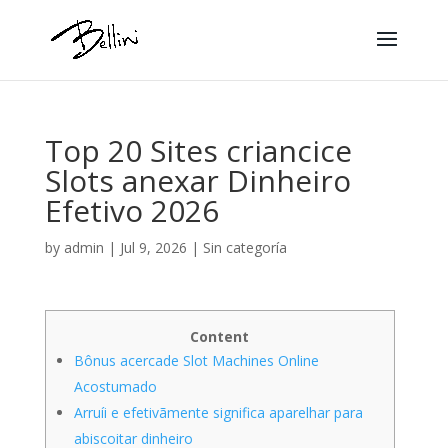
Top 20 Sites criancice
Slots anexar Dinheiro
Efetivo 2026
by
admin
|
Jul 9, 2026
|
Sin categoría
Content
Bônus acercade Slot Machines Online
Acostumado
Arruíi e efetivãmente significa aparelhar para
abiscoitar dinheiro