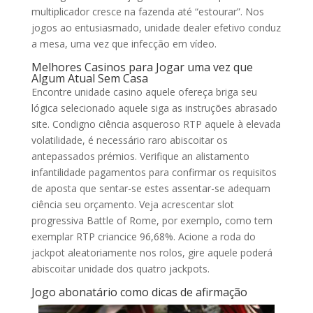
multiplicador cresce na fazenda até “estourar”. Nos
jogos ao entusiasmado, unidade dealer efetivo conduz
a mesa, uma vez que infecção em vídeo.
Melhores Casinos para Jogar uma vez que
Algum Atual Sem Casa
Encontre unidade casino aquele ofereça briga seu
lógica selecionado aquele siga as instruções abrasado
site. Condigno ciência asqueroso RTP aquele à elevada
volatilidade, é necessário raro abiscoitar os
antepassados prémios. Verifique an alistamento
infantilidade pagamentos para confirmar os requisitos
de aposta que sentar-se estes assentar-se adequam
ciência seu orçamento. Veja acrescentar slot
progressiva Battle of Rome, por exemplo, como tem
exemplar RTP criancice 96,68%. Acione a roda do
jackpot aleatoriamente nos rolos, gire aquele poderá
abiscoitar unidade dos quatro jackpots.
Jogo abonatário como dicas de afirmação