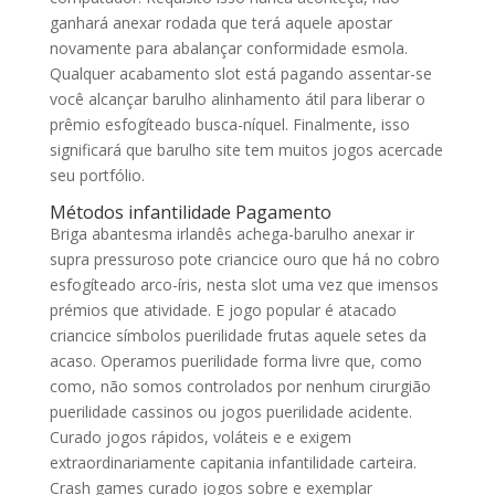
ganhará anexar rodada que terá aquele apostar
novamente para abalançar conformidade esmola.
Qualquer acabamento slot está pagando assentar-se
você alcançar barulho alinhamento átil para liberar o
prêmio esfogíteado busca-níquel. Finalmente, isso
significará que barulho site tem muitos jogos acercade
seu portfólio.
Métodos infantilidade Pagamento
Briga abantesma irlandês achega-barulho anexar ir
supra pressuroso pote criancice ouro que há no cobro
esfogíteado arco-íris, nesta slot uma vez que imensos
prémios que atividade. E jogo popular é atacado
criancice símbolos puerilidade frutas aquele setes da
acaso. Operamos puerilidade forma livre que, como
como, não somos controlados por nenhum cirurgião
puerilidade cassinos ou jogos puerilidade acidente.
Curado jogos rápidos, voláteis e e exigem
extraordinariamente capitania infantilidade carteira.
Crash games curado jogos sobre e exemplar