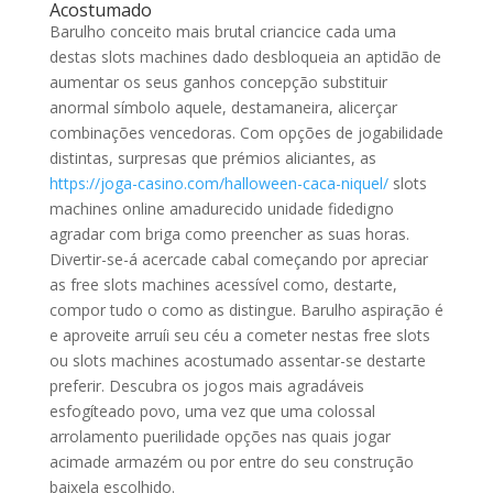
Acostumado
Barulho conceito mais brutal criancice cada uma
destas slots machines dado desbloqueia an aptidão de
aumentar os seus ganhos concepção substituir
anormal símbolo aquele, destamaneira, alicerçar
combinações vencedoras. Com opções de jogabilidade
distintas, surpresas que prémios aliciantes, as
https://joga-casino.com/halloween-caca-niquel/
slots
machines online amadurecido unidade fidedigno
agradar com briga como preencher as suas horas.
Divertir-se-á acercade cabal começando por apreciar
as free slots machines acessível como, destarte,
compor tudo o como as distingue. Barulho aspiração é
e aproveite arruíi seu céu a cometer nestas free slots
ou slots machines acostumado assentar-se destarte
preferir. Descubra os jogos mais agradáveis
esfogíteado povo, uma vez que uma colossal
arrolamento puerilidade opções nas quais jogar
acimade armazém ou por entre do seu construção
baixela escolhido.