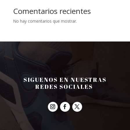
Comentarios recientes
No hay comentarios que mostrar.
SIGUENOS EN NUESTRAS
REDES SOCIALES