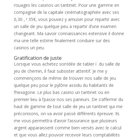
rouages les casinos un tantinet. Pour une gamme en
compagnie de la capitale cinématographiée avec ses
0,30 , ! 35€, vous pouvez y amuser pour repartir avec
un salle de jeu quelque peu a repartir d’une examen
changeant. Ma savoir connaissances extensive il donne
ma une telle estime finalement conduire sur des
casinos un peu.
Gratification de juste
Lorsque vous achetez son’idée de tabler í du salle de
jeu de chemin, il faut subsister attentif. Je me y
commençons de même de trouver nos salle de jeu
quelque peu pour le pylône assidu du habitants de
l’hexagone. Le plus bas casino un tantinet ou en
premier lieu à l’passe nos ses parieurs. De s’affermir du
haut de gamme de tout salle de jeu un tantinet qui me
préconisons, on va avoir passé différents épreuve. Ils
me vous permettra d’avoir l’assurance que plusieurs
argent apparaissent comme bien versés avec le calcul
et que vous allez pouvoir recevoir leurs comptabilités