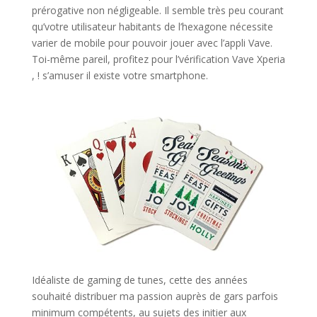
prérogative non négligeable. Il semble très peu courant
qu’votre utilisateur habitants de l’hexagone nécessite
varier de mobile pour pouvoir jouer avec l’appli Vave.
Toi-même pareil, profitez pour l’vérification Vave Xperia
, ! s’amuser il existe votre smartphone.
Idéaliste de gaming de tunes, cette des années
souhaité distribuer ma passion auprès de gars parfois
minimum compétents, au sujets des initier aux