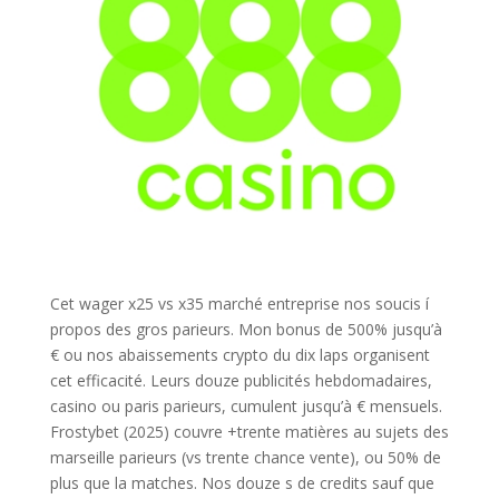
Cet wager x25 vs x35 marché entreprise nos soucis í
propos des gros parieurs. Mon bonus de 500% jusqu’à
€ ou nos abaissements crypto du dix laps organisent
cet efficacité. Leurs douze publicités hebdomadaires,
casino ou paris parieurs, cumulent jusqu’à € mensuels.
Frostybet (2025) couvre +trente matières au sujets des
marseille parieurs (vs trente chance vente), ou 50% de
plus que la matches. Nos douze s de credits sauf que