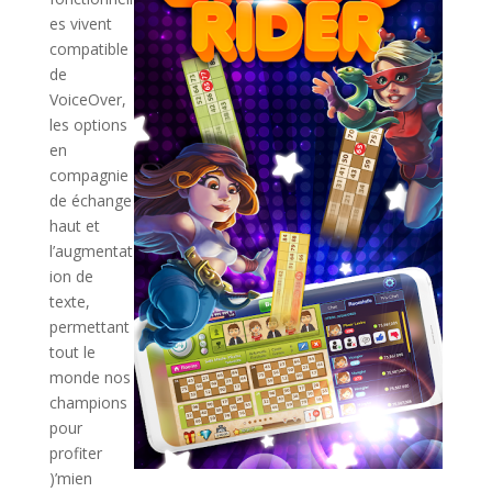
es vivent
compatible
de
VoiceOver,
les options
en
compagnie
de échange
haut et
l’augmentat
ion de
texte,
permettant
tout le
monde nos
champions
pour
profiter
)’mien