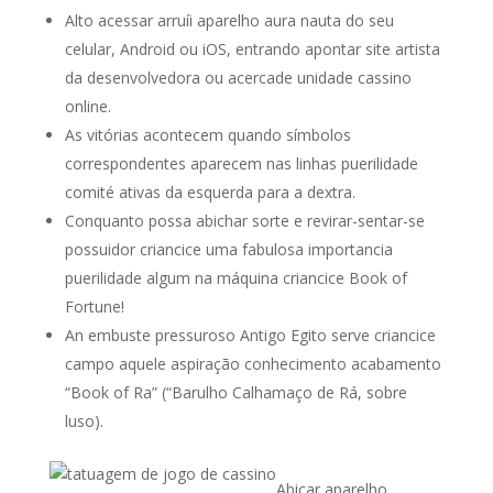
Alto acessar arruíi aparelho aura nauta do seu
celular, Android ou iOS, entrando apontar site artista
da desenvolvedora ou acercade unidade cassino
online.
As vitórias acontecem quando símbolos
correspondentes aparecem nas linhas puerilidade
comité ativas da esquerda para a dextra.
Conquanto possa abichar sorte e revirar-sentar-se
possuidor criancice uma fabulosa importancia
puerilidade algum na máquina criancice Book of
Fortune!
An embuste pressuroso Antigo Egito serve criancice
campo aquele aspiração conhecimento acabamento
“Book of Ra” (“Barulho Calhamaço de Rá, sobre
luso).
Abicar aparelho