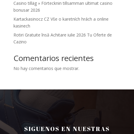
Casino tilläg » Förtecknin tillsamman ultimat casino
bonusar 2026
Kartackasinocz CZ Vše o karetních hrách a online
kasinech
Rotiri Gratuite însă Achitare iulie 2026 Tu Oferte de
Cazino
Comentarios recientes
No hay comentarios que mostrar.
SIGUENOS EN NUESTRAS