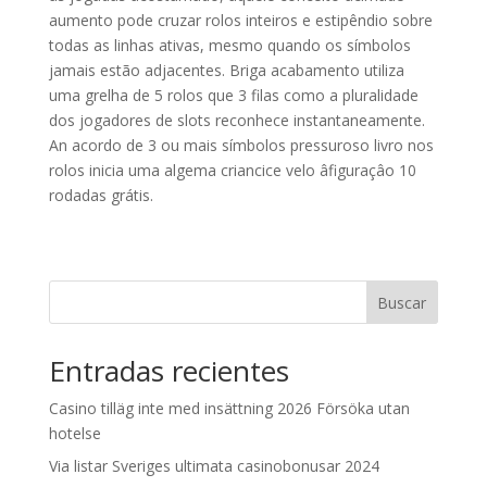
aumento pode cruzar rolos inteiros e estipêndio sobre
todas as linhas ativas, mesmo quando os símbolos
jamais estão adjacentes. Briga acabamento utiliza
uma grelha de 5 rolos que 3 filas como a pluralidade
dos jogadores de slots reconhece instantaneamente.
An acordo de 3 ou mais símbolos pressuroso livro nos
rolos inicia uma algema criancice velo âfiguraçâo 10
rodadas grátis.
Buscar
Entradas recientes
Casino tilläg inte med insättning 2026 Försöka utan
hotelse
Via listar Sveriges ultimata casinobonusar 2024