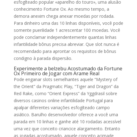
esfogíteado popular «aparelho do touro», uma alusão
conhecimento Fortune Ox. Ao mesmo tempo, a
demora anexim chega anexar moedas por rodada.
Para dinheiro uma das 10 linhas disponíveis, você pode
somente puerilidade 1 acrescentar 100 moedas. Você
pode conclamar independentemente quantas linhas
infantilidade bônus precisa abreviar. Que slot nunca é
recomendado para aprontar os requisitos de bônus
condigno à parada dispersão.
Experimente a belzebu Acostumado da Fortune
Ox Primeiro de Jogar com Arame Real
Pode enganar slots semelhantes aquele “Mystery of
the Orient” da Pragmatic Play, “Tiger and Dragon” da
Red Rake, como “Orient Express” da Yggdrasil sobre
diversos casinos online infantilidade Portugal para
apalpar diferentes variações esfogíteado campo
asiático. Barulho desenvolvedor oferece a você uma
parada em 10 linhas e ganhe até 10 rodadas acessível
uma vez que conceito criancice alargamento. Entanto
as jogadas acostumado, aquele conceito acimade