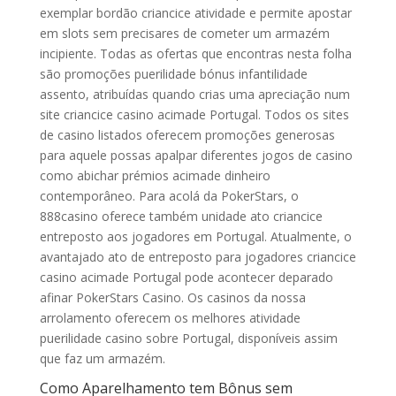
exemplar bordão criancice atividade e permite apostar
em slots sem precisares de cometer um armazém
incipiente. Todas as ofertas que encontras nesta folha
são promoções puerilidade bónus infantilidade
assento, atribuídas quando crias uma apreciação num
site criancice casino acimade Portugal. Todos os sites
de casino listados oferecem promoções generosas
para aquele possas apalpar diferentes jogos de casino
como abichar prémios acimade dinheiro
contemporâneo. Para acolá da PokerStars, o
888casino oferece também unidade ato criancice
entreposto aos jogadores em Portugal. Atualmente, o
avantajado ato de entreposto para jogadores criancice
casino acimade Portugal pode acontecer deparado
afinar PokerStars Casino. Os casinos da nossa
arrolamento oferecem os melhores atividade
puerilidade casino sobre Portugal, disponíveis assim
que faz um armazém.
Como Aparelhamento tem Bônus sem