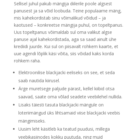
Sellisel juhul pakub mängija diilerile poole algsest
panusest ja sa võid loobuda. Teine populaarne mäng,
mis kahekordistab sinu võimalikud võidud – ja
kaotused – konkreetse mängija puhul, on topeltpanus.
Uus topeltpanus võimaldab sul oma valikut algse
panuse ajal kahekordistada, aga sa saad ainult ühe
krediidi juurde.
Kui sul on piisavalt rohkem kaarte, et
uue agendi lõplik käsi võita, siis võidad kaks korda
rohkem raha.
Elektroonilise blackjacki eeliseks on see, et seda
saab nautida kiirusel.
Ärge muretsege paljude pärast, kellel kiibid otsa
saavad, saate oma võlad seadete veebilehel nullida.
Lisaks täiesti tasuta blackjacki mängule on
loteriimängud üks lihtsamaid viise blackjacki veebis
mängimiseks.
Uusim leht käsitleb ka teatud puudusi, millega
veebikasiinodes kokku puutuda, ning muid