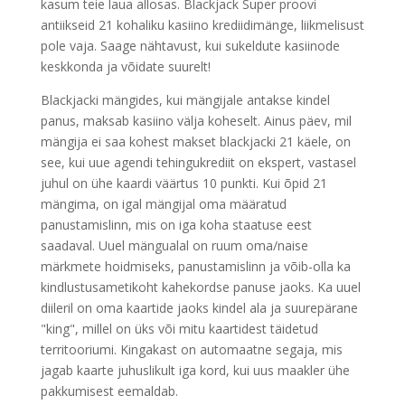
kasum teie laua allosas. Blackjack Super proovi
antiikseid 21 kohaliku kasiino krediidimänge, liikmelisust
pole vaja. Saage nähtavust, kui sukeldute kasiinode
keskkonda ja võidate suurelt!
Blackjacki mängides, kui mängijale antakse kindel
panus, maksab kasiino välja koheselt. Ainus päev, mil
mängija ei saa kohest makset blackjacki 21 käele, on
see, kui uue agendi tehingukrediit on ekspert, vastasel
juhul on ühe kaardi väärtus 10 punkti. Kui õpid 21
mängima, on igal mängijal oma määratud
panustamislinn, mis on iga koha staatuse eest
saadaval. Uuel mängualal on ruum oma/naise
märkmete hoidmiseks, panustamislinn ja võib-olla ka
kindlustusametikoht kahekordse panuse jaoks. Ka uuel
diileril on oma kaartide jaoks kindel ala ja suurepärane
"king", millel on üks või mitu kaartidest täidetud
territooriumi. Kingakast on automaatne segaja, mis
jagab kaarte juhuslikult iga kord, kui uus maakler ühe
pakkumisest eemaldab.