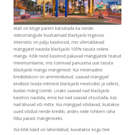
Alati on kõige parem katsetada ka nende
videomängude kuulsaimaid blackjacki tegevusi.
Internetis on palju kasiinosid, mis võimaldavad
mängijatel nautida blackjacki 100% tasuta online-
mängu. Kõik need kasiinod pakuvad mängijatele teatud
miinimumlaene, mis toimivad panusena uue tasuta
blackjacki mängu mängimisel. Kui minimaalne
krediidiskoor on ammendunud, saavad mängijad
kindlasti teada mitmest blackjacki meetodist ja sellest,
kuidas mäng toimib. Lisaks saavad nad blackjacki
kasiinos nautida, enne kui nad saavad otsustada, kas
nad liituvad või mitte. Kui mängijad võidavad, lisatakse
uued võidud nende krediiti, andes neile rohkem raha
lõbu pärast mängimiseks.
Kui kõik käed on lahendatud, kuvatakse kogu teie