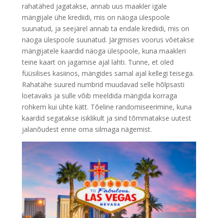
rahatähed jagatakse, annab uus maakler igale
mängijale ühe krediidi, mis on näoga ülespoole
suunatud, ja seejärel annab ta endale krediidi, mis on
näoga ülespoole suunatud. Järgmises voorus võetakse
mängijatele kaardid näoga ülespoole, kuna maakleri
teine ​​kaart on jagamise ajal lahti. Tunne, et oled
füüsilises kasiinos, mängides samal ajal kellegi teisega.
Rahatähe suured numbrid muudavad selle hõlpsasti
loetavaks ja sulle võib meeldida mängida korraga
rohkem kui ühte kätt. Tõeline randomiseerimine, kuna
kaardid segatakse isiklikult ja sind tõmmatakse uutest
jalanõudest enne oma silmaga nägemist.