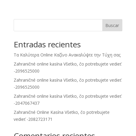
Buscar
Entradas recientes
Τα Καλύτερα Online Καζίνο Ανακαλύψτε την Τύχη σας
Zahraničné online kasína Všetko, čo potrebujete vedieť
-2096525000
Zahraničné online kasína Všetko, čo potrebujete vedieť
-2096525000
Zahraničné online kasína Všetko, čo potrebujete vedieť
-2047067437
Zahraničné Online Kasína Všetko, čo potrebujete
vedieť -2082723171
Comentarios recientes