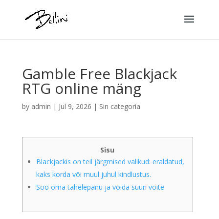
Gamble Free Blackjack
RTG online mäng
by
admin
|
Jul 9, 2026
|
Sin categoría
Sisu
Blackjackis on teil järgmised valikud: eraldatud,
kaks korda või muul juhul kindlustus.
Söö oma tähelepanu ja võida suuri võite