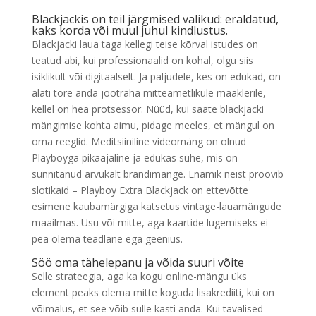
Blackjackis on teil järgmised valikud: eraldatud,
kaks korda või muul juhul kindlustus.
Blackjacki laua taga kellegi teise kõrval istudes on
teatud abi, kui professionaalid on kohal, olgu siis
isiklikult või digitaalselt. Ja paljudele, kes on edukad, on
alati tore anda jootraha mitteametlikule maaklerile,
kellel on hea protsessor. Nüüd, kui saate blackjacki
mängimise kohta aimu, pidage meeles, et mängul on
oma reeglid. Meditsiiniline videomäng on olnud
Playboyga pikaajaline ja edukas suhe, mis on
sünnitanud arvukalt brändimänge. Enamik neist proovib
slotikaid – Playboy Extra Blackjack on ettevõtte
esimene kaubamärgiga katsetus vintage-lauamängude
maailmas. Usu või mitte, aga kaartide lugemiseks ei
pea olema teadlane ega geenius.
Söö oma tähelepanu ja võida suuri võite
Selle strateegia, aga ka kogu online-mängu üks
element peaks olema mitte koguda lisakrediiti, kui on
võimalus, et see võib sulle kasti anda. Kui tavalised