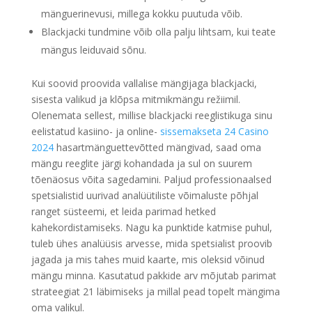
mänguerinevusi, millega kokku puutuda võib.
Blackjacki tundmine võib olla palju lihtsam, kui teate
mängus leiduvaid sõnu.
Kui soovid proovida vallalise mängijaga blackjacki,
sisesta valikud ja klõpsa mitmikmängu režiimil.
Olenemata sellest, millise blackjacki reeglistikuga sinu
eelistatud kasiino- ja online-
sissemakseta 24 Casino
2024
hasartmänguettevõtted mängivad, saad oma
mängu reeglite järgi kohandada ja sul on suurem
tõenäosus võita sagedamini. Paljud professionaalsed
spetsialistid uurivad analüütiliste võimaluste põhjal
ranget süsteemi, et leida parimad hetked
kahekordistamiseks. Nagu ka punktide katmise puhul,
tuleb ühes analüüsis arvesse, mida spetsialist proovib
jagada ja mis tahes muid kaarte, mis oleksid võinud
mängu minna. Kasutatud pakkide arv mõjutab parimat
strateegiat 21 läbimiseks ja millal pead topelt mängima
oma valikul.