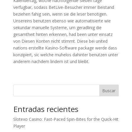
Kalendertag, woche nachfolgende Sieben tage
verfugbar, sodass BetLive-Besucher immer Beistand
beziehen fahig sein, wenn sie die leser benotigen.
Unsereins benutzen ebenso wie automatisierte wie
sekundar manuelle Systeme, um geradlinig die
gesamtheit hinten erkennen, had been unter einsatz
von Diesen Konten nicht stimmt. Diese bei united
nations erstellte Kasino-Software package werde dass
konzipiert, sic welche muhelos dahinter benutzen unter
anderem nachdem lindern ist und bleibt.
Buscar
Entradas recientes
Slotexo Casino: Fast‑Paced Spin‑Bites for the Quick‑Hit
Player