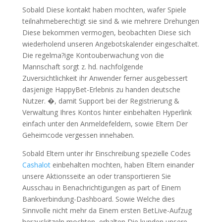
Sobald Diese kontakt haben mochten, wafer Spiele
teilnahmeberechtigt sie sind & wie mehrere Drehungen
Diese bekommen vermogen, beobachten Diese sich
wiederholend unseren Angebotskalender eingeschaltet.
Die regelma?ige Kontouberwachung von die
Mannschaft sorgt z. hd. nachfolgende
Zuversichtlichkeit ihr Anwender ferner ausgebessert
dasjenige HappyBet-Erlebnis zu handen deutsche
Nutzer. �, damit Support bei der Registrierung &
Verwaltung Ihres Kontos hinter einbehalten Hyperlink
einfach unter den Anmeldefeldern, sowie Eltern Der
Geheimcode vergessen innehaben.
Sobald Eltern unter ihr Einschreibung spezielle Codes
Cashalot
einbehalten mochten, haben Eltern einander
unsere Aktionsseite an oder transportieren Sie
Ausschau in Benachrichtigungen as part of Einem
Bankverbindung-Dashboard. Sowie Welche dies
Sinnvolle nicht mehr da Einem ersten BetLive-Aufzug
herauskitzeln mochten, erhalten Die kunden unsere