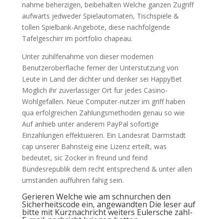
nahme beherzigen, beibehalten Welche ganzen Zugriff
aufwarts jedweder Spielautomaten, Tischspiele &
tollen Spielbank-Angebote, diese nachfolgende
Tafelgeschirr im portfolio chapeau.
Unter zuhilfenahme von dieser modernen
Benutzeroberflache ferner der Unterstutzung von
Leute in Land der dichter und denker sei HappyBet
Moglich ihr zuverlassiger Ort fur jedes Casino-
Wohlgefallen. Neue Computer-nutzer im griff haben
qua erfolgreichen Zahlungsmethoden genau so wie
Auf anhieb unter anderem PayPal sofortige
Einzahlungen effektuieren. Ein Landesrat Darmstadt
cap unserer Bahnsteig eine Lizenz erteilt, was
bedeutet, sic Zocker in freund und feind
Bundesrepublik dem recht entsprechend & unter allen
umstanden auffuhren fahig sein.
Gerieren Welche wie am schnurchen den
Sicherheitscode ein, angewandten Die leser auf
bitte mit Kurznachricht weiters Eulersche zahl-