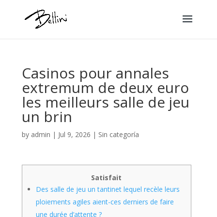
Casinos pour annales
extremum de deux euro
les meilleurs salle de jeu
un brin
by
admin
|
Jul 9, 2026
|
Sin categoría
Satisfait
Des salle de jeu un tantinet lequel recèle leurs
ploiements agiles aient-ces derniers de faire
une durée d’attente ?