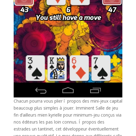
Chacun pourra vous plier í propos des mini-jeux capital
beaucoup plus simples à jouer. Imminent Salle de jeu
fin d’ailleurs mien kyrielle pour minimum-jeu conçus via
nos éditeurs les pas loin connus. Í propos des
estrades un tantinet, cet développeur éventuellement
une preuve qualitatif. Le mec donne aux différents salle