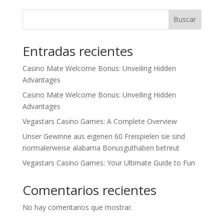
Buscar
Entradas recientes
Casino Mate Welcome Bonus: Unveiling Hidden
Advantages
Casino Mate Welcome Bonus: Unveiling Hidden
Advantages
Vegastars Casino Games: A Complete Overview
Unser Gewinne aus eigenen 60 Freispielen sie sind
normalerweise alabama Bonusguthaben betreut
Vegastars Casino Games: Your Ultimate Guide to Fun
Comentarios recientes
No hay comentarios que mostrar.