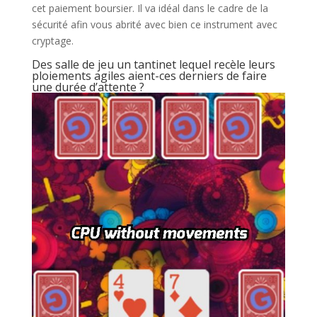
cet paiement boursier. Il va idéal dans le cadre de la
sécurité afin vous abrité avec bien ce instrument avec
cryptage.
Des salle de jeu un tantinet lequel recèle leurs
ploiements agiles aient-ces derniers de faire
une durée d’attente ?