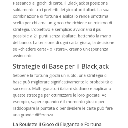
Passando ai giochi di carte, il Blackjack si posiziona
saldamente tra i preferiti dei giocatori italiani. La sua
combinazione di fortuna e abilità lo rende un’ottima
scelta per chi ama un gioco che richiede un minimo di
strategia. L’obiettivo è semplice: avvicinarsi il più
possibile a 21 punti senza sballare, battendo la mano
del banco. La tensione di ogni carta girata, la decisione
se «chiedere carta» o «stare», creano un’esperienza
avvincente.
Strategie di Base per il Blackjack
Sebbene la fortuna giochi un ruolo, una strategia di
base può migliorare significativamente le probabilità di
successo. Molti giocatori italiani studiano e applicano
queste strategie per ottimizzare le loro giocate. Ad
esempio, sapere quando è il momento giusto per
raddoppiare la puntata o per dividere le carte può fare
una grande differenza.
La Roulette il Gioco di Eleganza e Fortuna