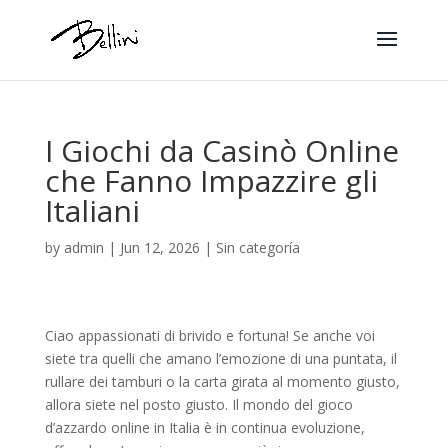
I Giochi da Casinò Online
che Fanno Impazzire gli
Italiani
by
admin
|
Jun 12, 2026
|
Sin categoría
Ciao appassionati di brivido e fortuna! Se anche voi
siete tra quelli che amano l’emozione di una puntata, il
rullare dei tamburi o la carta girata al momento giusto,
allora siete nel posto giusto. Il mondo del gioco
d’azzardo online in Italia è in continua evoluzione,