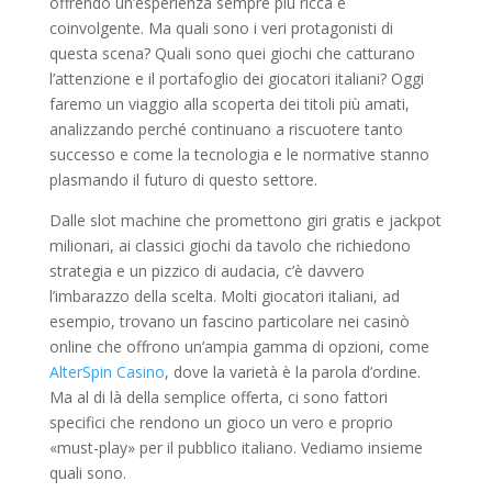
offrendo un’esperienza sempre più ricca e
coinvolgente. Ma quali sono i veri protagonisti di
questa scena? Quali sono quei giochi che catturano
l’attenzione e il portafoglio dei giocatori italiani? Oggi
faremo un viaggio alla scoperta dei titoli più amati,
analizzando perché continuano a riscuotere tanto
successo e come la tecnologia e le normative stanno
plasmando il futuro di questo settore.
Dalle slot machine che promettono giri gratis e jackpot
milionari, ai classici giochi da tavolo che richiedono
strategia e un pizzico di audacia, c’è davvero
l’imbarazzo della scelta. Molti giocatori italiani, ad
esempio, trovano un fascino particolare nei casinò
online che offrono un’ampia gamma di opzioni, come
AlterSpin Casino
, dove la varietà è la parola d’ordine.
Ma al di là della semplice offerta, ci sono fattori
specifici che rendono un gioco un vero e proprio
«must-play» per il pubblico italiano. Vediamo insieme
quali sono.