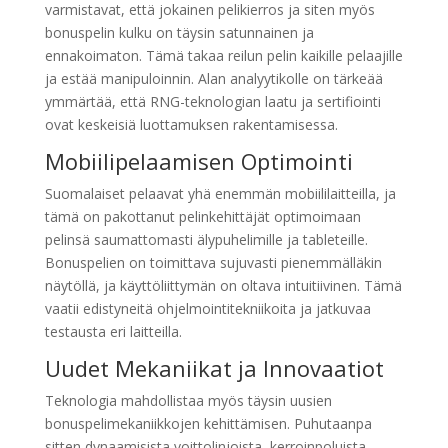
varmistavat, että jokainen pelikierros ja siten myös
bonuspelin kulku on täysin satunnainen ja
ennakoimaton. Tämä takaa reilun pelin kaikille pelaajille
ja estää manipuloinnin. Alan analyytikolle on tärkeää
ymmärtää, että RNG-teknologian laatu ja sertifiointi
ovat keskeisiä luottamuksen rakentamisessa.
Mobiilipelaamisen Optimointi
Suomalaiset pelaavat yhä enemmän mobiililaitteilla, ja
tämä on pakottanut pelinkehittäjät optimoimaan
pelinsä saumattomasti älypuhelimille ja tableteille.
Bonuspelien on toimittava sujuvasti pienemmälläkin
näytöllä, ja käyttöliittymän on oltava intuitiivinen. Tämä
vaatii edistyneitä ohjelmointitekniikoita ja jatkuvaa
testausta eri laitteilla.
Uudet Mekaniikat ja Innovaatiot
Teknologia mahdollistaa myös täysin uusien
bonuspelimekaniikkojen kehittämisen. Puhutaanpa
sitten dynaamisista voittolinjoista, kerroinpoluista,