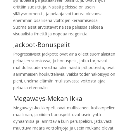
symboleita paljastaakseen palkintoja, ovat myös
erittäin suosittuja. Näissä peleissä on usein
yllätysmomentti, ja pelaaja voi tuntea olevansa
enemmän osallisena voittojen keräämisessä.
Suomalaiset arvostavat näissä peleissä selkeää
visuaalista ilmettä ja nopeaa reagointia.
Jackpot-Bonuspelit
Progressiiviset jackpotit ovat aina olleet suomalaisten
pelaajien suosiossa, ja bonuspelit, jotka tarjoavat
mahdollisuuden voittaa jokin näistä jättipoteista, ovat
äärimmäisen houkuttelevia. Vaikka todennäköisyys on
pieni, unelma elämän mullistavasta voitosta ajaa
pelaajia eteenpäin.
Megaways-Mekaniikka
Megaways-kolikkopelit ovat mullistaneet kolikkopelien
maailman, ja niiden bonuspelit ovat usein yhtä
dynaamisia ja jännittäviä kuin peruspelikin. Jatkuvasti
muuttuva määrä voittolinjoja ja usein mukana olevat