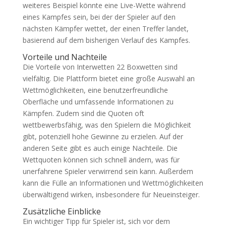
weiteres Beispiel könnte eine Live-Wette während
eines Kampfes sein, bei der der Spieler auf den
nächsten Kämpfer wettet, der einen Treffer landet,
basierend auf dem bisherigen Verlauf des Kampfes.
Vorteile und Nachteile
Die Vorteile von Interwetten 22 Boxwetten sind
vielfältig. Die Plattform bietet eine große Auswahl an
Wettmöglichkeiten, eine benutzerfreundliche
Oberfläche und umfassende Informationen zu
Kämpfen. Zudem sind die Quoten oft
wettbewerbsfähig, was den Spielern die Möglichkeit
gibt, potenziell hohe Gewinne zu erzielen. Auf der
anderen Seite gibt es auch einige Nachteile. Die
Wettquoten können sich schnell ändern, was für
unerfahrene Spieler verwirrend sein kann. Außerdem
kann die Fülle an Informationen und Wettmöglichkeiten
überwältigend wirken, insbesondere für Neueinsteiger.
Zusätzliche Einblicke
Ein wichtiger Tipp für Spieler ist, sich vor dem