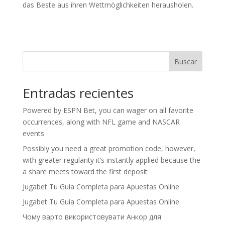
das Beste aus ihren Wettmöglichkeiten herausholen.
Buscar
Entradas recientes
Powered by ESPN Bet, you can wager on all favorite
occurrences, along with NFL game and NASCAR
events
Possibly you need a great promotion code, however,
with greater regularity it’s instantly applied because the
a share meets toward the first deposit
Jugabet Tu Guía Completa para Apuestas Online
Jugabet Tu Guía Completa para Apuestas Online
Чому варто використовувати Анкор для