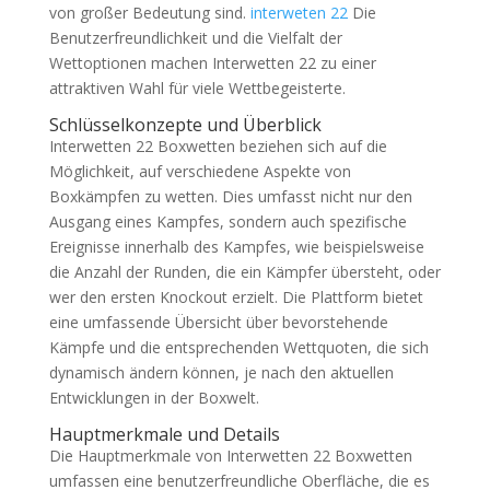
von großer Bedeutung sind.
interweten 22
Die
Benutzerfreundlichkeit und die Vielfalt der
Wettoptionen machen Interwetten 22 zu einer
attraktiven Wahl für viele Wettbegeisterte.
Schlüsselkonzepte und Überblick
Interwetten 22 Boxwetten beziehen sich auf die
Möglichkeit, auf verschiedene Aspekte von
Boxkämpfen zu wetten. Dies umfasst nicht nur den
Ausgang eines Kampfes, sondern auch spezifische
Ereignisse innerhalb des Kampfes, wie beispielsweise
die Anzahl der Runden, die ein Kämpfer übersteht, oder
wer den ersten Knockout erzielt. Die Plattform bietet
eine umfassende Übersicht über bevorstehende
Kämpfe und die entsprechenden Wettquoten, die sich
dynamisch ändern können, je nach den aktuellen
Entwicklungen in der Boxwelt.
Hauptmerkmale und Details
Die Hauptmerkmale von Interwetten 22 Boxwetten
umfassen eine benutzerfreundliche Oberfläche, die es