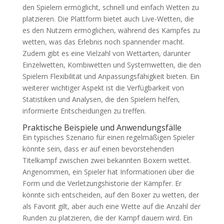
den Spielern ermöglicht, schnell und einfach Wetten zu
platzieren. Die Plattform bietet auch Live-Wetten, die
es den Nutzern ermöglichen, während des Kampfes zu
wetten, was das Erlebnis noch spannender macht.
Zudem gibt es eine Vielzahl von Wettarten, darunter
Einzelwetten, Kombiwetten und Systemwetten, die den
Spielern Flexibilität und Anpassungsfähigkeit bieten. Ein
weiterer wichtiger Aspekt ist die Verfügbarkeit von
Statistiken und Analysen, die den Spielern helfen,
informierte Entscheidungen zu treffen.
Praktische Beispiele und Anwendungsfälle
Ein typisches Szenario für einen regelmäßigen Spieler
könnte sein, dass er auf einen bevorstehenden
Titelkampf zwischen zwei bekannten Boxern wettet.
Angenommen, ein Spieler hat Informationen über die
Form und die Verletzungshistorie der Kämpfer. Er
könnte sich entscheiden, auf den Boxer zu wetten, der
als Favorit gilt, aber auch eine Wette auf die Anzahl der
Runden zu platzieren, die der Kampf dauern wird. Ein