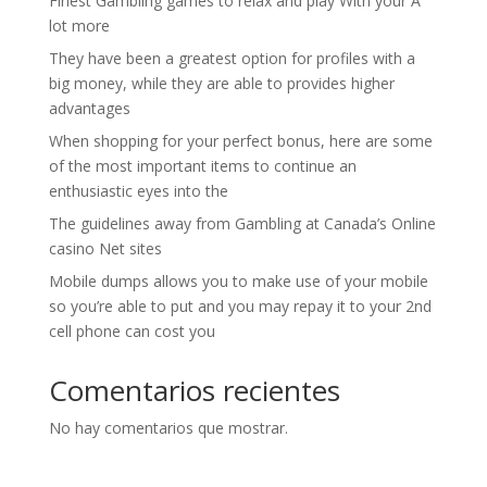
Finest Gambling games to relax and play With your A
lot more
They have been a greatest option for profiles with a
big money, while they are able to provides higher
advantages
When shopping for your perfect bonus, here are some
of the most important items to continue an
enthusiastic eyes into the
The guidelines away from Gambling at Canada’s Online
casino Net sites
Mobile dumps allows you to make use of your mobile
so you’re able to put and you may repay it to your 2nd
cell phone can cost you
Comentarios recientes
No hay comentarios que mostrar.