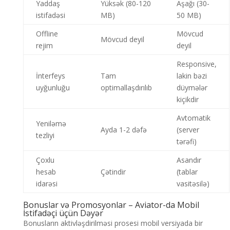
Yaddaş
Yüksək (80-120
Aşağı (30-
istifadəsi
MB)
50 MB)
Offline
Mövcud
Mövcud deyil
rejim
deyil
Responsive,
İnterfeys
Tam
lakin bəzi
uyğunluğu
optimallaşdırılıb
düymələr
kiçikdir
Avtomatik
Yeniləmə
Ayda 1-2 dəfə
(server
tezliyi
tərəfi)
Çoxlu
Asandır
hesab
Çətindir
(tablar
idarəsi
vasitəsilə)
Bonuslar və Promosyonlar – Aviator-da Mobil
İstifadəçi üçün Dəyər
Bonusların aktivləşdirilməsi prosesi mobil versiyada bir