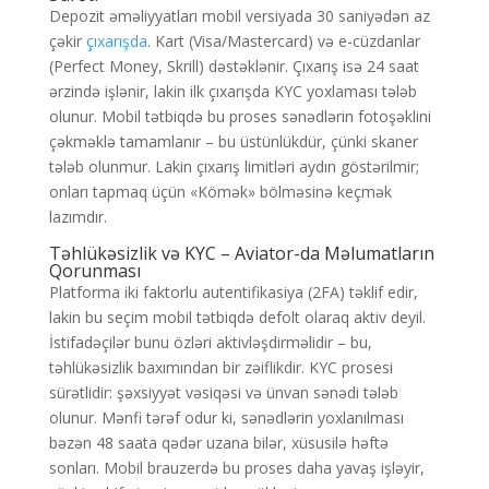
Depozit əməliyyatları mobil versiyada 30 saniyədən az
çəkir
çıxarışda
. Kart (Visa/Mastercard) və e-cüzdanlar
(Perfect Money, Skrill) dəstəklənir. Çıxarış isə 24 saat
ərzində işlənir, lakin ilk çıxarışda KYC yoxlaması tələb
olunur. Mobil tətbiqdə bu proses sənədlərin fotoşəklini
çəkməklə tamamlanır – bu üstünlükdür, çünki skaner
tələb olunmur. Lakin çıxarış limitləri aydın göstərilmir;
onları tapmaq üçün «Kömək» bölməsinə keçmək
lazımdır.
Təhlükəsizlik və KYC – Aviator-da Məlumatların
Qorunması
Platforma iki faktorlu autentifikasiya (2FA) təklif edir,
lakin bu seçim mobil tətbiqdə defolt olaraq aktiv deyil.
İstifadəçilər bunu özləri aktivləşdirməlidir – bu,
təhlükəsizlik baxımından bir zəiflikdir. KYC prosesi
sürətlidir: şəxsiyyət vəsiqəsi və ünvan sənədi tələb
olunur. Mənfi tərəf odur ki, sənədlərin yoxlanılması
bəzən 48 saata qədər uzana bilər, xüsusilə həftə
sonları. Mobil brauzerdə bu proses daha yavaş işləyir,