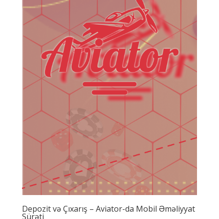
Depozit və Çıxarış – Aviator-da Mobil Əməliyyat
Sürəti