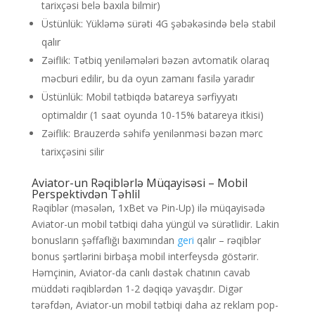
tarixçəsi belə baxıla bilmir)
Üstünlük: Yükləmə sürəti 4G şəbəkəsində belə stabil
qalır
Zəiflik: Tətbiq yeniləmələri bəzən avtomatik olaraq
məcburi edilir, bu da oyun zamanı fasilə yaradır
Üstünlük: Mobil tətbiqdə batareya sərfiyyatı
optimaldır (1 saat oyunda 10-15% batareya itkisi)
Zəiflik: Brauzerdə səhifə yenilənməsi bəzən mərc
tarixçəsini silir
Aviator-un Rəqiblərlə Müqayisəsi – Mobil
Perspektivdən Təhlil
Rəqiblər (məsələn, 1xBet və Pin-Up) ilə müqayisədə
Aviator-un mobil tətbiqi daha yüngül və sürətlidir. Lakin
bonusların şəffaflığı baxımından
geri
qalır – rəqiblər
bonus şərtlərini birbaşa mobil interfeysdə göstərir.
Həmçinin, Aviator-da canlı dəstək chatının cavab
müddəti rəqiblərdən 1-2 dəqiqə yavaşdır. Digər
tərəfdən, Aviator-un mobil tətbiqi daha az reklam pop-