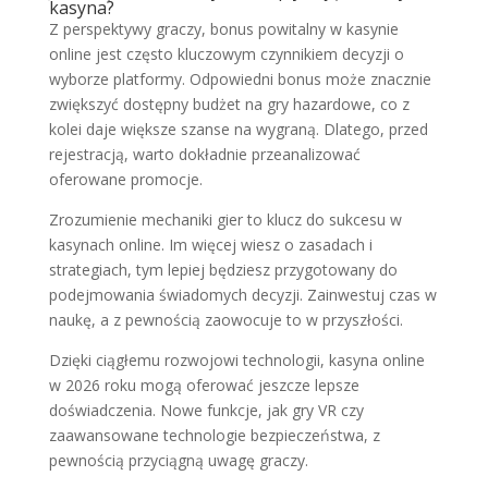
kasyna?
Z perspektywy graczy, bonus powitalny w kasynie
online jest często kluczowym czynnikiem decyzji o
wyborze platformy. Odpowiedni bonus może znacznie
zwiększyć dostępny budżet na gry hazardowe, co z
kolei daje większe szanse na wygraną. Dlatego, przed
rejestracją, warto dokładnie przeanalizować
oferowane promocje.
Zrozumienie mechaniki gier to klucz do sukcesu w
kasynach online. Im więcej wiesz o zasadach i
strategiach, tym lepiej będziesz przygotowany do
podejmowania świadomych decyzji. Zainwestuj czas w
naukę, a z pewnością zaowocuje to w przyszłości.
Dzięki ciągłemu rozwojowi technologii, kasyna online
w 2026 roku mogą oferować jeszcze lepsze
doświadczenia. Nowe funkcje, jak gry VR czy
zaawansowane technologie bezpieczeństwa, z
pewnością przyciągną uwagę graczy.