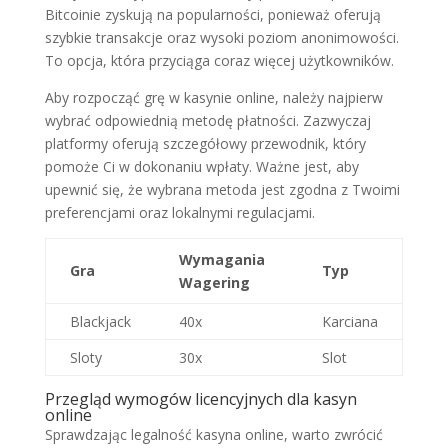
Bitcoinie zyskują na popularności, ponieważ oferują
szybkie transakcje oraz wysoki poziom anonimowości.
To opcja, która przyciąga coraz więcej użytkowników.
Aby rozpocząć grę w kasynie online, należy najpierw
wybrać odpowiednią metodę płatności. Zazwyczaj
platformy oferują szczegółowy przewodnik, który
pomoże Ci w dokonaniu wpłaty. Ważne jest, aby
upewnić się, że wybrana metoda jest zgodna z Twoimi
preferencjami oraz lokalnymi regulacjami.
Wymagania
Gra
Typ
Wagering
Blackjack
40x
Karciana
Sloty
30x
Slot
Przegląd wymogów licencyjnych dla kasyn
online
Sprawdzając legalność kasyna online, warto zwrócić