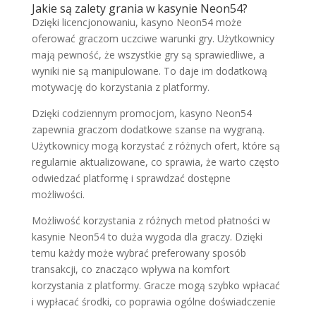
Jakie są zalety grania w kasynie Neon54?
Dzięki licencjonowaniu, kasyno Neon54 może
oferować graczom uczciwe warunki gry. Użytkownicy
mają pewność, że wszystkie gry są sprawiedliwe, a
wyniki nie są manipulowane. To daje im dodatkową
motywację do korzystania z platformy.
Dzięki codziennym promocjom, kasyno Neon54
zapewnia graczom dodatkowe szanse na wygraną.
Użytkownicy mogą korzystać z różnych ofert, które są
regularnie aktualizowane, co sprawia, że warto często
odwiedzać platformę i sprawdzać dostępne
możliwości.
Możliwość korzystania z różnych metod płatności w
kasynie Neon54 to duża wygoda dla graczy. Dzięki
temu każdy może wybrać preferowany sposób
transakcji, co znacząco wpływa na komfort
korzystania z platformy. Gracze mogą szybko wpłacać
i wypłacać środki, co poprawia ogólne doświadczenie