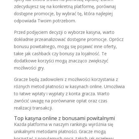
zdecydujesz się na konkretną platformę, porównaj
dostępne promocje, by wybrać tę, która najlepiej
odpowiada Twoim potrzebom.
Przed podjęciem decyzji o wyborze kasyna, warto
dokładnie przeanalizować dostępne promocje. Oprócz
bonusu powitalnego, mogą się pojawić inne oferty,
takie jak cashback czy bonusy za lojalność. Te
dodatkowe korzyści mogą znacząco zwiększyć
możliwości gry.
Gracze będą zadowoleni z możliwości korzystania z
różnych metod płatności w kasynach online. Umożliwia
to łatwe wpłaty i wypłaty z konta gracza. Warto
zwrócić uwagę na porównanie opłat oraz czas
realizacji transakcji.
Top kasyna online z bonusami powitalnymi
Każda platforma w naszym rankingu wyróżnia się
unikalnymi metodami płatności. Gracze mogą
korzystać z popularnych opcji, takich jak przelewy