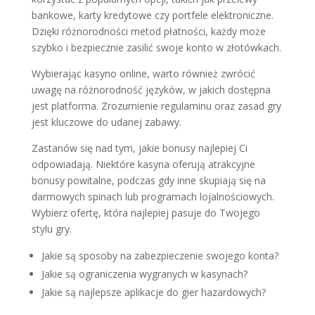
bankowe, karty kredytowe czy portfele elektroniczne.
Dzięki różnorodności metod płatności, każdy może
szybko i bezpiecznie zasilić swoje konto w złotówkach.
Wybierając kasyno online, warto również zwrócić
uwagę na różnorodność języków, w jakich dostępna
jest platforma. Zrozumienie regulaminu oraz zasad gry
jest kluczowe do udanej zabawy.
Zastanów się nad tym, jakie bonusy najlepiej Ci
odpowiadają. Niektóre kasyna oferują atrakcyjne
bonusy powitalne, podczas gdy inne skupiają się na
darmowych spinach lub programach lojalnościowych.
Wybierz ofertę, która najlepiej pasuje do Twojego
stylu gry.
Jakie są sposoby na zabezpieczenie swojego konta?
Jakie są ograniczenia wygranych w kasynach?
Jakie są najlepsze aplikacje do gier hazardowych?