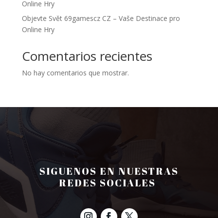
Online Hry
Objevte Svět 69gamescz CZ – Vaše Destinace pro
Online Hry
Comentarios recientes
No hay comentarios que mostrar.
SIGUENOS EN NUESTRAS
REDES SOCIALES