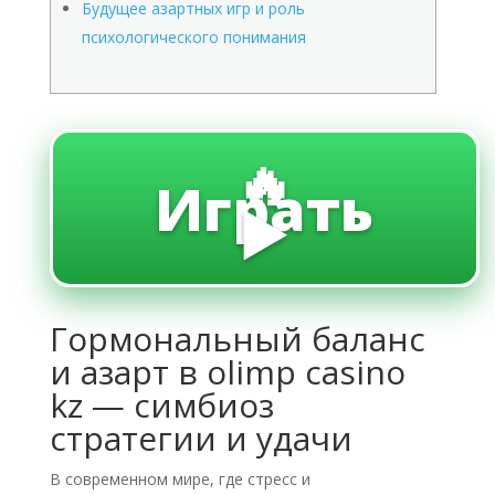
Будущее азартных игр и роль
психологического понимания
🔥
Играть
▶️
Гормональный баланс
и азарт в olimp casino
kz — симбиоз
стратегии и удачи
В современном мире, где стресс и