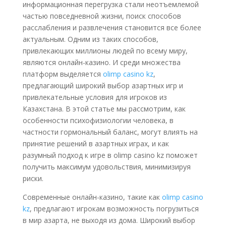
информационная перегрузка стали неотъемлемой
частью повседневной жизни, поиск способов
расслабления и развлечения становится все более
актуальным. Одним из таких способов,
привлекающих миллионы людей по всему миру,
являются онлайн-казино. И среди множества
платформ выделяется
olimp casino kz
,
предлагающий широкий выбор азартных игр и
привлекательные условия для игроков из
Казахстана. В этой статье мы рассмотрим, как
особенности психофизиологии человека, в
частности гормональный баланс, могут влиять на
принятие решений в азартных играх, и как
разумный подход к игре в olimp casino kz поможет
получить максимум удовольствия, минимизируя
риски.
Современные онлайн-казино, такие как
olimp casino
kz
, предлагают игрокам возможность погрузиться
в мир азарта, не выходя из дома. Широкий выбор