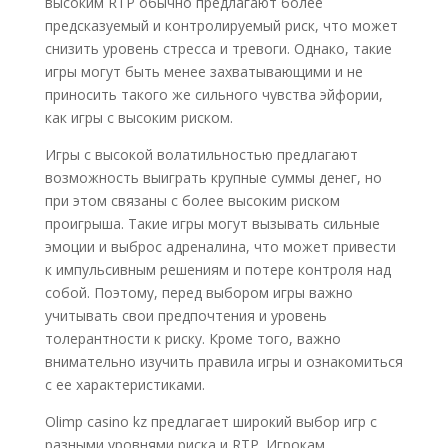
высоким RTP обычно предлагают более
предсказуемый и контролируемый риск, что может
снизить уровень стресса и тревоги. Однако, такие
игры могут быть менее захватывающими и не
приносить такого же сильного чувства эйфории,
как игры с высоким риском.
Игры с высокой волатильностью предлагают
возможность выиграть крупные суммы денег, но
при этом связаны с более высоким риском
проигрыша. Такие игры могут вызывать сильные
эмоции и выброс адреналина, что может привести
к импульсивным решениям и потере контроля над
собой. Поэтому, перед выбором игры важно
учитывать свои предпочтения и уровень
толерантности к риску. Кроме того, важно
внимательно изучить правила игры и ознакомиться
с ее характеристиками.
Оlimp casino kz предлагает широкий выбор игр с
разными уровнями риска и RTP. Игрокам