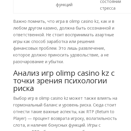
состоянии
функций
стресса
Важно помнить, что игра в olimp casino kz, как и в
любом другом казино, должна быть осознанной и
ответственной. Не стоит воспринимать азартные
игры как способ заработка или решения
финансовых проблем. Это лишь развлечение,
которое должно приносить удовольствие, а не
разочарование и убытки.
Анализ игр olimp casino kz с
точки зрения психологии
риска
Выбор игр в olimp casino kz может также влиять на
гормональный баланс и уровень риска. Сюда стоит
отнести такие важные аспекты, как RTP (Return to
Player) — процент возврата игроку, волатильность
слота, и наличие бонусных функций. Игры с