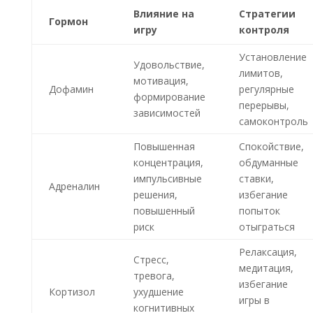
Влияние на
Стратегии
Гормон
игру
контроля
Установление
Удовольствие,
лимитов,
мотивация,
Дофамин
регулярные
формирование
перерывы,
зависимостей
самоконтроль
Повышенная
Спокойствие,
концентрация,
обдуманные
импульсивные
ставки,
Адреналин
решения,
избегание
повышенный
попыток
риск
отыграться
Релаксация,
Стресс,
медитация,
тревога,
избегание
Кортизол
ухудшение
игры в
когнитивных