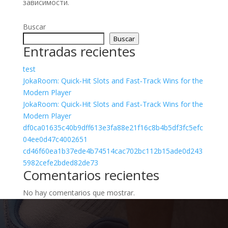
зависимости.
Buscar
Buscar
Entradas recientes
test
JokaRoom: Quick‑Hit Slots and Fast‑Track Wins for the
Modern Player
JokaRoom: Quick‑Hit Slots and Fast‑Track Wins for the
Modern Player
df0ca01635c40b9dff613e3fa88e21f16c8b4b5df3fc5efc
04ee0d47c4002651
cd46f60ea1b37ede4b74514cac702bc112b15ade0d243
5982cefe2bded82de73
Comentarios recientes
No hay comentarios que mostrar.