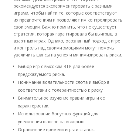
рекомендуется экспериментировать с разными
играми, чтобы найти те, которые соответствуют
их предпочтениям и позволяют им контролировать
свои эмоции. Важно помнить, что не существует
стратегии, которая гарантировала бы выигрыш в
азартных играх. Однако, осознанный подход к игре
и контроль над своими эмоциями могут помочь
увеличить шансы на успех и минимизировать риски.
Выбор игр с высоким RTP для более
предсказуемого риска.
Понимание волатильности слота и выбор в
соответствии с толерантностью к риску.
Внимательное изучение правил игры и ее
характеристик.
Использование бонусных функций для
увеличения шансов на выигрыш.
Ограничение времени игры и ставок.