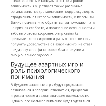
психотерапевты и консультанты по игровой
зависимости. Существуют также различные
организации, предоставляющие поддержку людям,
страдающим от игровой зависимости, и их семьям.
Важно помнить, что обратиться за помощью – это
не признак слабости, а проявление осознанности и
заботы о своем здоровье. olimp casino kz
призывает своих игроков играть ответственно и
получать удовольствие от азартных игр, не ставя
под угрозу свое финансовое благополучие и
эмоциональное здоровье.
Будущее азартных игр и
роль психологического
понимания
В будущем азартные игры будут продолжать
развиваться и совершенствоваться, предлагая
игрокам новые и захватывающие возможности.
Однако, все большее внимание будет уделяться