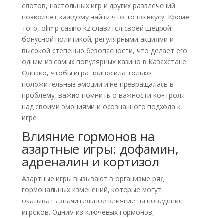
слотов, настольных игр и других развлечений
позволяет каждому найти что-то по вкусу. Кроме
того, olimp casino kz славится своей щедрой
бонусной политикой, регулярными акциями и
высокой степенью безопасности, что делает его
одним из самых популярных казино в Казахстане.
Однако, чтобы игра приносила только
положительные эмоции и не превращалась в
проблему, важно помнить о важности контроля
над своими эмоциями и осознанного подхода к
игре.
Влияние гормонов на
азартные игры: дофамин,
адреналин и кортизол
Азартные игры вызывают в организме ряд
гормональных изменений, которые могут
оказывать значительное влияние на поведение
игроков. Одним из ключевых гормонов,