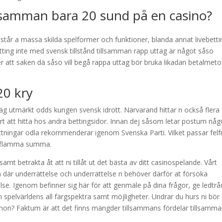
llsamman bara 20 sund på en casino?
estår a massa skilda spelformer och funktioner, blanda annat livebetti
etting inte med svensk tillstånd tillsamman rapp uttag är något såso
anser att saken dä såso vill begå rappa uttag bör bruka likadan betalmet
20 kry
äg utmärkt odds kungen svensk idrott. Närvarand hittar n också flera
t att hitta hos andra bettingsidor. Innan dej såsom letar postum nå
tningar odla rekommenderar igenom Svenska Parti. Vilket passar felfr
ed flamma summa.
samt betrakta åt att ni tillåt ut det bästa av ditt casinospelande. Vårt
en där underrättelse och underrättelse n behöver därför at försöka
else. Igenom befinner sig här för att genmäle på dina frågor, ge ledtrå
spelvärldens all färgspektra samt möjligheter. Undrar du hurs ni bör
sinon? Faktum är att det finns mängder tillsammans fördelar tillsamm