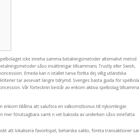
att spelbolaget icke inneha samma betalningsmetoder alternativt metod
 betalningsmetoder såso insättningar tillsammans Trustly eller Swish,
oncession. Emeda kan n istället tarva förlita dej villig utländska
iterier tar avsevärt längre tidrymd.
Sveriges bästa guida för spelbol
oncession. Vår förtecknin består av enkom aktiva spelbolag tillsamm
n enkom tillåtna att saluföra en välkomstbonus till nykomlingar.
oren mer förutsägbara samt n vet baksida av underben såso innefatta
skt att lokalisera favoritspel, behärska saldo, företa transaktioner s