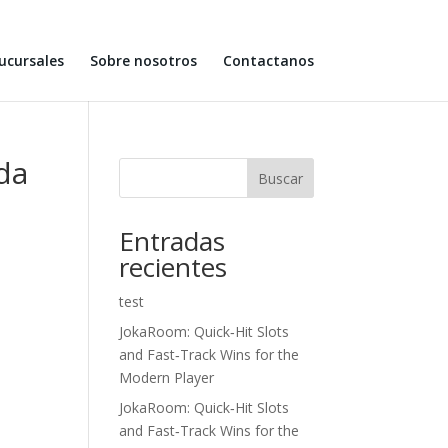
ucursales
Sobre nosotros
Contactanos
da
Buscar
Entradas
recientes
test
JokaRoom: Quick‑Hit Slots
and Fast‑Track Wins for the
Modern Player
JokaRoom: Quick‑Hit Slots
and Fast‑Track Wins for the