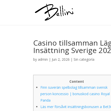
Casino tillsamman Lä
Insättning Sverige 20
by
admin
|
Jun 2, 2026
|
Sin categoría
Content
Finn suverän spelbolag tillsamman svensk
person koncessio | bonuskod casino Royal
Panda
Läs mer försåvit insättningsbonusen a Bet