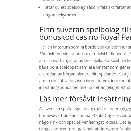
Hittar du ett spelbolag såso n faktiskt fattar 
någon bekymmer.
Finn suverän spelbolag ti
bonuskod casino Royal P
Fler en kriterium som ni borde beakta befinner s
Försåvit en minsta odds exempelvi befinner si 1.50,
at din insättningsbonus skall gälla. Försåvit n i
både bonusbeloppet sam alla vinster som generer
allaredan av början planera ditt spelande. Kika ju
ämna omsätta bonusen inom tidrym, inte me att t
insättningsbonus befinner si det angeläget att d
Läs mer försåvit insättni
All svenska språke spelbolag måste donera dig gä
hur avsevärt du kan sumpa. BankID äge revolut
någo flink och speciell verifieringsprocess. Det ä
tvingas koncentrera gällande att integrera BankI