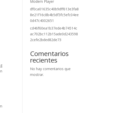
Modern Player
df0ca01635c40b9dff613e3fa8
8e21f16c8b4b5df3fc5efc04ee
0d47c4002651
cd46f60ea1b37ede4b74514c
ac702bc112b15ade0d243598
2cefe2bded82de73
Comentarios
recientes
ag
No hay comentarios que
an
mostrar.
am