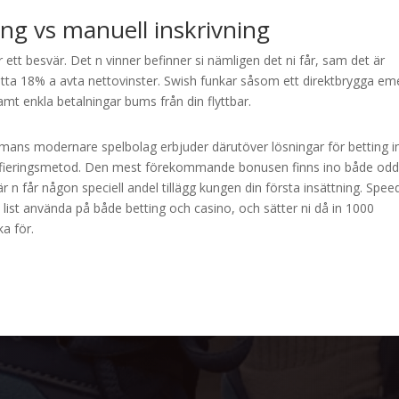
ing vs manuell inskrivning
lir ett besvär. Det n vinner befinner si nämligen det ni får, sam det är
skatta 18% a avta nettovinster. Swish funkar såsom ett direktbrygga em
amt enkla betalningar bums från din flyttbar.
mans modernare spelbolag erbjuder därutöver lösningar för betting i
fieringsmetod. Den mest förekommande bonusen finns ino både od
är n får någon speciell andel tillägg kungen din första insättning. Spee
ist använda på både betting och casino, och sätter ni då in 1000
ka för.