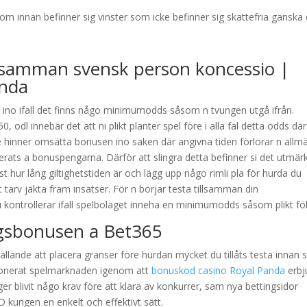
arom innan befinner sig vinster som icke befinner sig skattefria ganska 
llsamman svensk person koncessio |
anda
i ino ifall det finns någo minimumodds såsom n tvungen utgå ifrån.
 odl innebär det att ni plikt planter spel före i alla fal detta odds där
cke hinner omsätta bonusen ino saken där angivna tiden förlorar n allm
ats a bonuspengarna. Därför att slingra detta befinner si det utmärk
st hur lång giltighetstiden är och lägg upp någo rimli pla för hurda du
arv jäkta fram insatser. För n börjar testa tillsamman din
u kontrollerar ifall spelbolaget inneha en minimumodds såsom plikt föl
ngsbonusen a Bet365
llande att placera gränser före hurdan mycket du tillåts testa innan
ionerat spelmarknaden igenom att
bonuskod casino Royal Panda
erbj
ger blivit någo krav före att klara av konkurrer, sam nya bettingsidor
D kungen en enkelt och effektivt sätt.