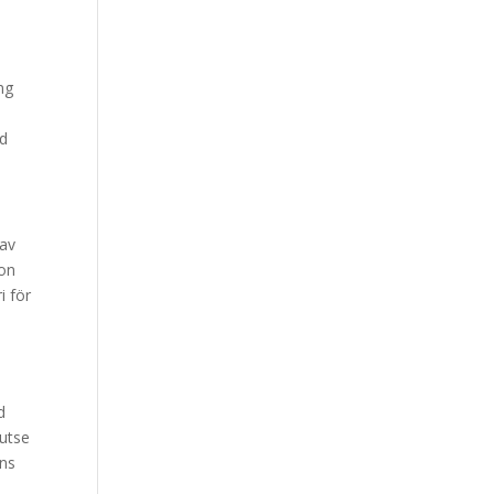
ng
od
 av
gon
i för
d
 utse
ans