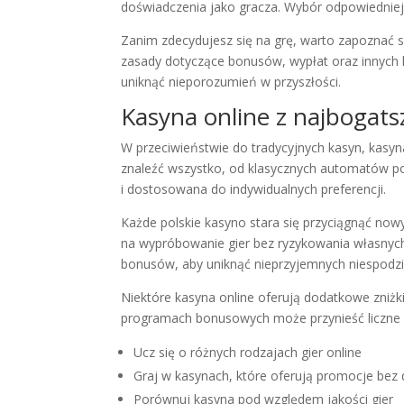
doświadczenia jako gracza. Wybór odpowiedniej
Zanim zdecydujesz się na grę, warto zapoznać s
zasady dotyczące bonusów, wypłat oraz innych k
uniknąć nieporozumień w przyszłości.
Kasyna online z najbogatsz
W przeciwieństwie do tradycyjnych kasyn, kasyn
znaleźć wszystko, od klasycznych automatów po 
i dostosowana do indywidualnych preferencji.
Każde polskie kasyno stara się przyciągnąć now
na wypróbowanie gier bez ryzykowania własnych
bonusów, aby uniknąć nieprzyjemnych niespodzi
Niektóre kasyna online oferują dodatkowe zniżk
programach bonusowych może przynieść liczne ko
Ucz się o różnych rodzajach gier online
Graj w kasynach, które oferują promocje bez
Porównuj kasyna pod względem jakości gier