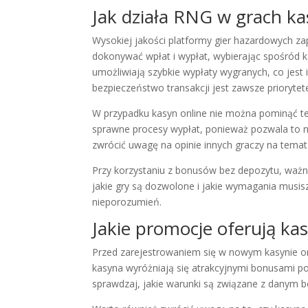
Jak działa RNG w grach k
Wysokiej jakości platformy gier hazardowych 
dokonywać wpłat i wypłat, wybierając spośród k
umożliwiają szybkie wypłaty wygranych, co jest 
bezpieczeństwo transakcji jest zawsze prioryte
W przypadku kasyn online nie można pominąć tem
sprawne procesy wypłat, ponieważ pozwala to 
zwrócić uwagę na opinie innych graczy na tema
Przy korzystaniu z bonusów bez depozytu, ważne 
jakie gry są dozwolone i jakie wymagania musi
nieporozumień.
Jakie promocje oferują k
Przed zarejestrowaniem się w nowym kasynie on
kasyna wyróżniają się atrakcyjnymi bonusami po
sprawdzaj, jakie warunki są związane z danym b