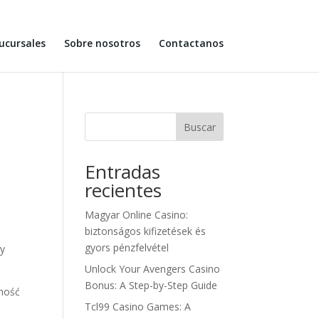
ucursales
Sobre nosotros
Contactanos
Buscar
Entradas
recientes
Magyar Online Casino:
biztonságos kifizetések és
gyors pénzfelvétel
ny
Unlock Your Avengers Casino
Bonus: A Step-by-Step Guide
dność
Tcl99 Casino Games: A