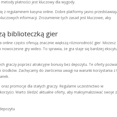
 metody płatności jest kluczowy dla wygody.
ię z regulaminem kasyna online. Dobre platformy jasno przedstawiaj
luczowych informacji. Zrozumienie tych zasad jest kluczowe, aby
ą biblioteczką gier
a online często oferują znacznie większą różnorodność gier. Możesz
nowoczesne gry wideo. To sprawia, że gra staje się bardziej ekscyt
ych graczy poprzez atrakcyjne bonusy bez depozytu. Te oferty pozwa
 środków. Zachęcamy do zwrócenia uwagi na warunki korzystania z 
anek.
i oraz promocje dla stałych graczy. Regularne uczestnictwo w
rzyści. Warto śledzić aktualne oferty, aby maksymalizować swoje z
 depozytu