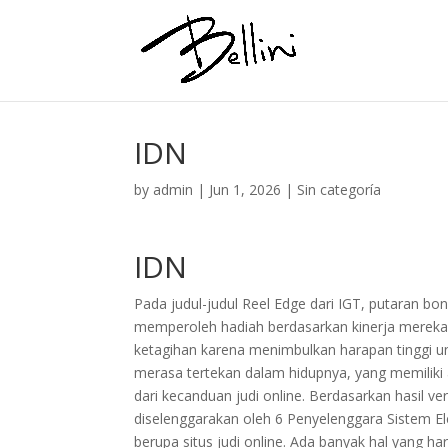
IDN
by
admin
|
Jun 1, 2026
|
Sin categoría
IDN
Pada judul-judul Reel Edge dari IGT, putaran b
memperoleh hadiah berdasarkan kinerja mereka
ketagihan karena menimbulkan harapan tinggi un
merasa tertekan dalam hidupnya, yang memiliki a
dari kecanduan judi online. Berdasarkan hasil ver
diselenggarakan oleh 6 Penyelenggara Sistem Elek
berupa situs judi online. Ada banyak hal yang ha