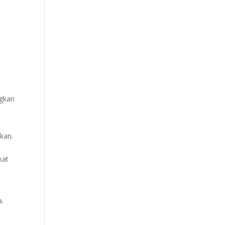
n
ngkan
kan.
a
kat
a.