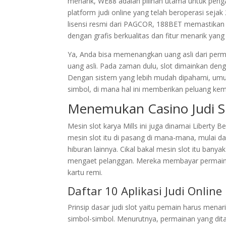
menarik, WE88 adalah pilihan utama untuk pen
platform judi online yang telah beroperasi seja
lisensi resmi dari PAGCOR, 188BET memastika
dengan grafis berkualitas dan fitur menarik yan
Ya, Anda bisa memenangkan uang asli dari per
uang asli. Pada zaman dulu, slot dimainkan de
Dengan sistem yang lebih mudah dipahami, umum
simbol, di mana hal ini memberikan peluang ke
Menemukan Casino Judi Sl
Mesin slot karya Mills ini juga dinamai Liberty 
mesin slot itu di pasang di mana-mana, mulai dar
hiburan lainnya. Cikal bakal mesin slot itu bany
mengaet pelanggan. Mereka membayar permain
kartu remi.
Daftar 10 Aplikasi Judi Online
Prinsip dasar judi slot yaitu pemain harus men
simbol-simbol. Menurutnya, permainan yang dita