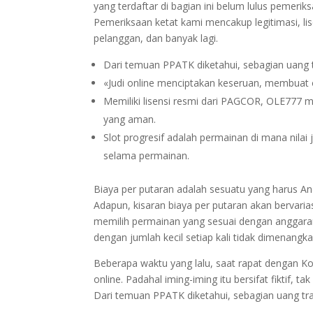
yang terdaftar di bagian ini belum lulus pemeri
Pemeriksaan ketat kami mencakup legitimasi, l
pelanggan, dan banyak lagi.
Dari temuan PPATK diketahui, sebagian uang tr
«Judi online menciptakan keseruan, membuat o
Memiliki lisensi resmi dari PAGCOR, OLE777 m
yang aman.
Slot progresif adalah permainan di mana nilai
selama permainan.
Biaya per putaran adalah sesuatu yang harus 
Adapun, kisaran biaya per putaran akan bervari
memilih permainan yang sesuai dengan anggaran.
dengan jumlah kecil setiap kali tidak dimenang
Beberapa waktu yang lalu, saat rapat dengan K
online. Padahal iming-iming itu bersifat fiktif,
Dari temuan PPATK diketahui, sebagian uang tran