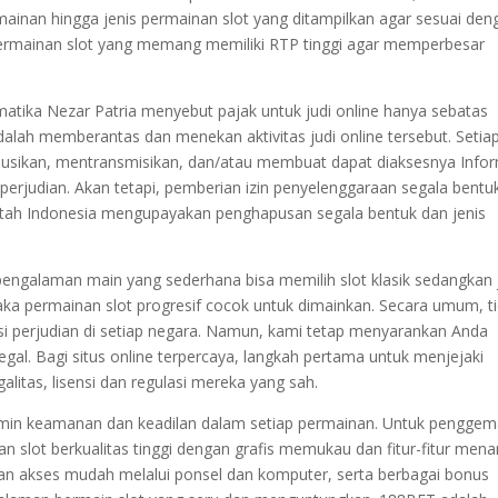
inan hingga jenis permainan slot yang ditampilkan agar sesuai den
permainan slot yang memang memiliki RTP tinggi agar memperbesar
rmatika Nezar Patria menyebut pajak untuk judi online hanya sebatas
alah memberantas dan menekan aktivitas judi online tersebut. Setia
busikan, mentransmisikan, dan/atau membuat dapat diaksesnya Info
erjudian. Akan tetapi, pemberian izin penyelenggaraan segala bentu
rintah Indonesia mengupayakan penghapusan segala bentuk dan jenis
engalaman main yang sederhana bisa memilih slot klasik sedangkan 
a permainan slot progresif cocok untuk dimainkan. Secara umum, t
 perjudian di setiap negara. Namun, kami tetap menyarankan Anda
egal. Bagi situs online terpercaya, langkah pertama untuk menjejaki
alitas, lisensi dan regulasi mereka yang sah.
amin keamanan dan keadilan dalam setiap permainan. Untuk penggem
 slot berkualitas tinggi dengan grafis memukau dan fitur-fitur mena
 akses mudah melalui ponsel dan komputer, serta berbagai bonus