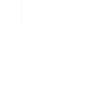
S SOCIALES