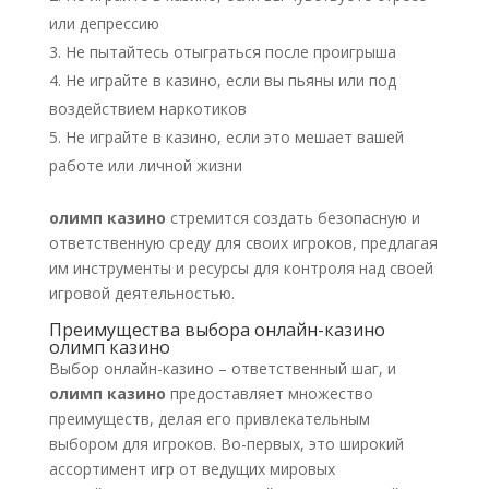
или депрессию
Не пытайтесь отыграться после проигрыша
Не играйте в казино, если вы пьяны или под
воздействием наркотиков
Не играйте в казино, если это мешает вашей
работе или личной жизни
олимп казино
стремится создать безопасную и
ответственную среду для своих игроков, предлагая
им инструменты и ресурсы для контроля над своей
игровой деятельностью.
Преимущества выбора онлайн-казино
олимп казино
Выбор онлайн-казино – ответственный шаг, и
олимп казино
предоставляет множество
преимуществ, делая его привлекательным
выбором для игроков. Во-первых, это широкий
ассортимент игр от ведущих мировых