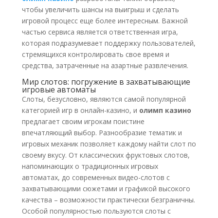
чтобы увеличить шансы на выигрыш и сделать
игровой процесс еще более интересным. Важной
частью сервиса является ответственная игра,
которая подразумевает поддержку пользователей,
стремящихся контролировать свое время и
средства, затраченные на азартные развлечения.
Мир слотов: погружение в захватывающие
игровые автоматы
Слоты, безусловно, являются самой популярной
категорией игр в онлайн-казино, и
олимп казино
предлагает своим игрокам поистине
впечатляющий выбор. Разнообразие тематик и
игровых механик позволяет каждому найти слот по
своему вкусу. От классических фруктовых слотов,
напоминающих о традиционных игровых
автоматах, до современных видео-слотов с
захватывающими сюжетами и графикой высокого
качества – возможности практически безграничны.
Особой популярностью пользуются слоты с