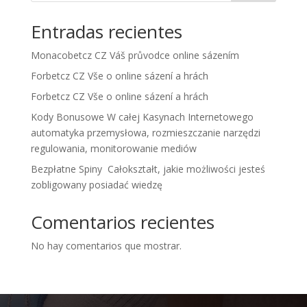
Entradas recientes
Monacobetcz CZ Váš průvodce online sázením
Forbetcz CZ Vše o online sázení a hrách
Forbetcz CZ Vše o online sázení a hrách
Kody Bonusowe W całej Kasynach Internetowego
automatyka przemysłowa, rozmieszczanie narzędzi
regulowania, monitorowanie mediów
Bezpłatne Spiny ️ Całokształt, jakie możliwości jesteś
zobligowany posiadać wiedzę
Comentarios recientes
No hay comentarios que mostrar.