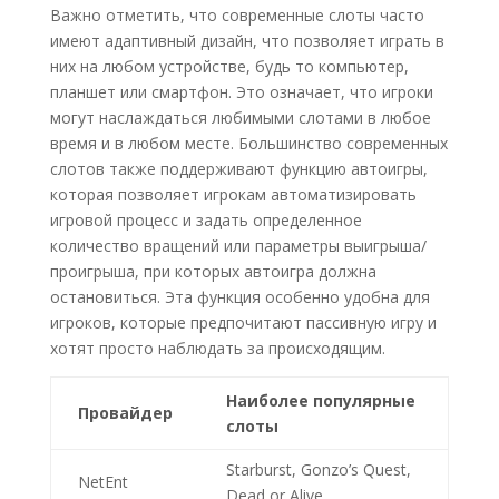
Важно отметить, что современные слоты часто
имеют адаптивный дизайн, что позволяет играть в
них на любом устройстве, будь то компьютер,
планшет или смартфон. Это означает, что игроки
могут наслаждаться любимыми слотами в любое
время и в любом месте. Большинство современных
слотов также поддерживают функцию автоигры,
которая позволяет игрокам автоматизировать
игровой процесс и задать определенное
количество вращений или параметры выигрыша/
проигрыша, при которых автоигра должна
остановиться. Эта функция особенно удобна для
игроков, которые предпочитают пассивную игру и
хотят просто наблюдать за происходящим.
Наиболее популярные
Провайдер
слоты
Starburst, Gonzo’s Quest,
NetEnt
Dead or Alive