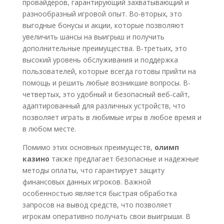
провайдеров, гарантирующий захватывающий и
разнообразный игровой опыт. Во-вторых, это
выгодные бонусы и акции, которые позволяют
увеличить шансы на выигрыш и получить
дополнительные преимущества. В-третьих, это
высокий уровень обслуживания и поддержка
пользователей, которые всегда готовы прийти на
помощь и решить любые возникшие вопросы. В-
четвертых, это удобный и безопасный веб-сайт,
адаптированный для различных устройств, что
позволяет играть в любимые игры в любое время и
в любом месте.
Помимо этих основных преимуществ,
олимп
казино
также предлагает безопасные и надежные
методы оплаты, что гарантирует защиту
финансовых данных игроков. Важной
особенностью является быстрая обработка
запросов на вывод средств, что позволяет
игрокам оперативно получать свои выигрыши. В