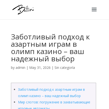
Заботливый подход к
азартным играм в
олимп казино – ваш
надежный выбор
by
admin
|
May 31, 2026
|
Sin categoría
Заботливый подход к азартным играм в
олимп казино – ваш надежный выбор
Мир слотов: погружение в захватывающие
игровые автоматы