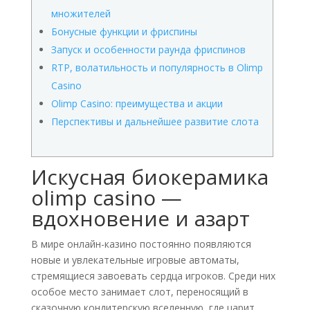
множителей
Бонусные функции и фриспины
Запуск и особенности раунда фриспинов
RTP, волатильность и популярность в Olimp
Casino
Olimp Casino: преимущества и акции
Перспективы и дальнейшее развитие слота
Искусная биокерамика
olimp casino —
вдохновение и азарт
В мире онлайн-казино постоянно появляются
новые и увлекательные игровые автоматы,
стремящиеся завоевать сердца игроков. Среди них
особое место занимает слот, переносящий в
сказочную кондитерскую вселенную, где царит