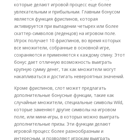
которые делают игровой процесс еще более
увлекательным и прибыльным. Главным бонусом
является функция фриспинов, которая
активируется при выпадении четырех или более
скаттер-символов (леденцов) на игровом поле.
Игрок получает 10 фриспинов, во время которых
все множители, собранные в основной игре,
сохраняются и применяются к каждому спину. Этот
бонус дает отличную возможность выиграть
крупную сумму денег, так как множители могут
накапливаться и достигать невероятных значений.
Кроме фриспинов, слот может предлагать
дополнительные бонусные функции, такие как
случайные множители, специальные символы Wild,
которые заменяют другие символы на игровом
поле, или мини-игры, в которых можно выиграть
дополнительные призы. Эти функции делают
игровой процесс более разнообразным и
интересным, и позволяют игрокам выиграть