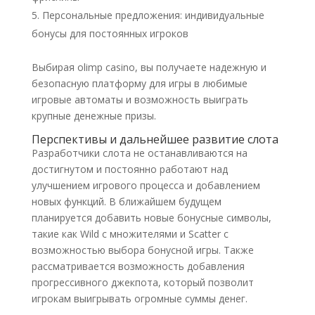
Персональные предложения: индивидуальные
бонусы для постоянных игроков
Выбирая olimp casino, вы получаете надежную и
безопасную платформу для игры в любимые
игровые автоматы и возможность выиграть
крупные денежные призы.
Перспективы и дальнейшее развитие слота
Разработчики слота не останавливаются на
достигнутом и постоянно работают над
улучшением игрового процесса и добавлением
новых функций. В ближайшем будущем
планируется добавить новые бонусные символы,
такие как Wild с множителями и Scatter с
возможностью выбора бонусной игры. Также
рассматривается возможность добавления
прогрессивного джекпота, который позволит
игрокам выигрывать огромные суммы денег.