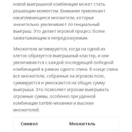
новой выигрышной комбинации может стать
решающим моментом. Внимание привлекают
накапливающиеся множители, которые
значительно увеличивают потенциальный
выигрыш. Это делает игровой процесс более
захватывающим и непредсказуемым.
Множители активируются, когда на одной из
клеток образуется выигрышный кластер, и они
увеличиваются с каждой последующей победной
комбинацией в рамках одного спина. В конце спина
все множители, собранные на игровом поле,
суммируются и умножаются на общую сумму
выигрыша. Это позволяет игрокам выигрывать
огромные суммы, особенно при удачной
комбинации tumble-механики и высоких
множителей.
Символ
Множитель