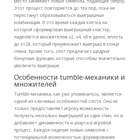
место занимают новые символы, падающие сверху.
Этот процесс повторяется до тех пор, пока не
перестанут образовываться выигрышные
комбинации. В это время каждая клетка на
которой сформирован выигрышный кластер,
наделяется множителем x2, x4, x8 и далее, вплоть
до x128, который приумножает выигрыш в конце
спина. Кроме того, слот предлагает щедрые
бонусные функции, которые способны значительно
увеличить выигрыши.
Особенности tumble-механики и
множителей
Tumble-механика, как уже упоминалось, является
одной из ключевых особенностей слота. Она не
только предоставляет игроку возможность
получить несколько выигрышей за один спин, но и
добавляет динамичности и азарта в игровой
процесс. Каждое падение новых символов с
потенциальной возможностью формирования