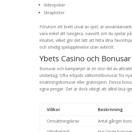
Videopoker
Skraplotter
Förutom ett brett urval av spel, är användarvänl
vara enkel att navigera, oavsett om du spelar på
intuitivt, vilket gör det lätt att hitta dina favor
och smidig spelupplevelse utan avbrott.
Ybets Casino och Bonusar
Bonusar och kampanjer är en stor del av attrakt
undantag. Ofta erbjuds välkomstbonusar för nya 
insättningsbonusar eller gratisspinn. Dessa bonusa
egna pengar. Det är dock viktigt att alltid läsa 
Villkor
Beskrivning
Omsättningskrav
Antal gånger bon
Giltighetstid
Hur länge bonusen 