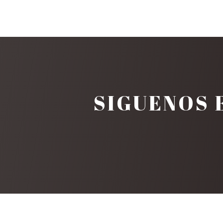
SIGUENOS 