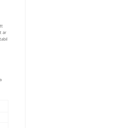
tt
t är
tabil
ra