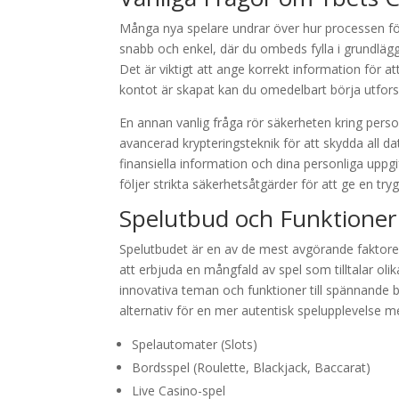
Många nya spelare undrar över hur processen för 
snabb och enkel, där du ombeds fylla i grundlä
Det är viktigt att ange korrekt information för at
kontot är skapat kan du omedelbart börja utfor
En annan vanlig fråga rör säkerheten kring perso
avancerad krypteringsteknik för att skydda all d
finansiella information och dina personliga uppgi
följer strikta säkerhetsåtgärder för att ge en tryg
Spelutbud och Funktioner
Spelutbudet är en av de mest avgörande faktorern
att erbjuda en mångfald av spel som tilltalar oli
innovativa teman och funktioner till spännande b
alternativ för en mer autentisk spelupplevelse me
Spelautomater (Slots)
Bordsspel (Roulette, Blackjack, Baccarat)
Live Casino-spel