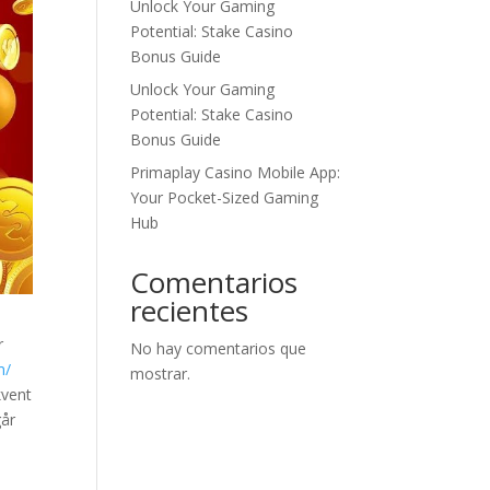
Unlock Your Gaming
Potential: Stake Casino
Bonus Guide
Unlock Your Gaming
Potential: Stake Casino
Bonus Guide
Primaplay Casino Mobile App:
Your Pocket-Sized Gaming
Hub
Comentarios
recientes
r
No hay comentarios que
m/
mostrar.
kvent
går