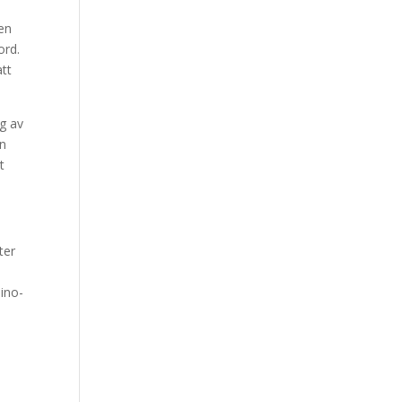
gen
ord.
att
ig av
in
t
ter
sino-