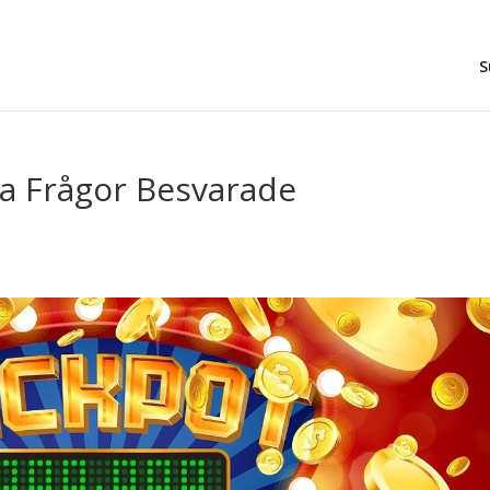
S
na Frågor Besvarade