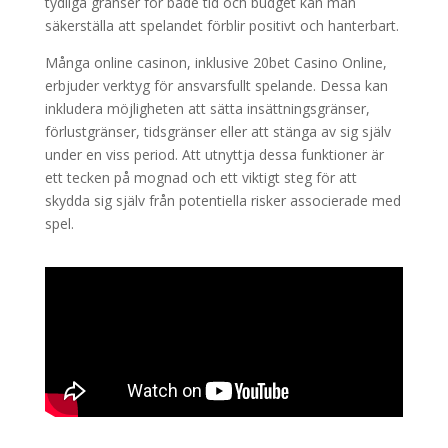
tydliga gränser för både tid och budget kan man
säkerställa att spelandet förblir positivt och hanterbart.
Många online casinon, inklusive 20bet Casino Online,
erbjuder verktyg för ansvarsfullt spelande. Dessa kan
inkludera möjligheten att sätta insättningsgränser,
förlustgränser, tidsgränser eller att stänga av sig själv
under en viss period. Att utnyttja dessa funktioner är
ett tecken på mognad och ett viktigt steg för att
skydda sig själv från potentiella risker associerade med
spel.