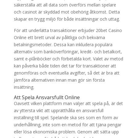
säkerställa att all data som överförs mellan spelare
och casinot är skyddad mot obehörig åtkomst. Detta
skapar en trygg miljö för både insättningar och uttag.
För att underlätta transaktioner erbjuder 20bet Casino
Online ett brett urval av pålitliga och bekväma
betalningsmetoder. Dessa kan inkludera populära
alternativ som banköverföringar, kredit- och betalkort,
samt e-plånböcker och förbetalda kort. Valet av metod
kan påverka både tiden det tar för transaktioner att
genomföras och eventuella avgifter, så det är bra att
jämföra alternativen innan man gör sin första
insättning.
Att Spela Ansvarsfullt Online
Oavsett vilken plattform man väljer att spela på, är det
av yttersta vikt att upprätthålla en ansvarsfull
inställning till spel. Spelande ska ses som en form av
underhållning, inte som en metod för att tjäna pengar
eller lösa ekonomiska problem. Genom att sätta upp