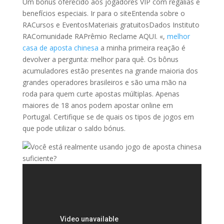
Um bônus oferecido aos jogadores VIP com regalias e
benefícios especiais. Ir para o siteEntenda sobre o
RACursos e EventosMateriais gratuitosDados Instituto
RAComunidade RAPrêmio Reclame AQUI. «,
melhor
casa de aposta chinesa
a minha primeira reação é
devolver a pergunta: melhor para quê. Os bônus
acumuladores estão presentes na grande maioria dos
grandes operadores brasileiros e são uma mão na
roda para quem curte apostas múltiplas. Apenas
maiores de 18 anos podem apostar online em
Portugal. Certifique se de quais os tipos de jogos em
que pode utilizar o saldo bónus.