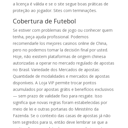
a licença é válida e se o site segue boas práticas de
proteção ao jogador. Sites com terminações.
Cobertura de Futebol
Se estiver com problemas de jogo ou conhecer quem
tenha, peça ajuda profissional. Podemos
recomendarle los mejores casinos online de China,
pero no podemos tomar la decisión final por usted.
Hoje, não existem plataformas de origem chinesa
autorizadas a operar no mercado regulado de apostas
no Brasil. Variedade dos Mercados de apostas:
Quantidade de modalidades e mercados de apostas
disponíveis. A Loja VIP permite trocar pontos
acumulados por apostas grátis e benefícios exclusivos
— sem prazo de validade fixo para resgate. Isso
significa que novas regras foram estabelecidas por
meio de lei e outras portarias do Ministério da
Fazenda. Se o contexto das casas de apostas já não
tem segredos para si, então deve lembrar se que a