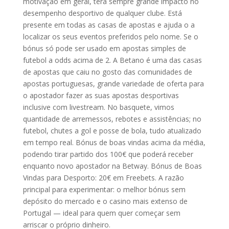
motivação em geral, terá sempre grande impacto no
desempenho desportivo de qualquer clube. Está
presente em todas as casas de apostas e ajuda o a
localizar os seus eventos preferidos pelo nome. Se o
bónus só pode ser usado em apostas simples de
futebol a odds acima de 2. A Betano é uma das casas
de apostas que caiu no gosto das comunidades de
apostas portuguesas, grande variedade de oferta para
o apostador fazer as suas apostas desportivas
inclusive com livestream. No basquete, vimos
quantidade de arremessos, rebotes e assistências; no
futebol, chutes a gol e posse de bola, tudo atualizado
em tempo real. Bónus de boas vindas acima da média,
podendo tirar partido dos 100€ que poderá receber
enquanto novo apostador na Betway. Bónus de Boas
Vindas para Desporto: 20€ em Freebets. A razão
principal para experimentar: o melhor bónus sem
depósito do mercado e o casino mais extenso de
Portugal — ideal para quem quer começar sem
arriscar o próprio dinheiro.