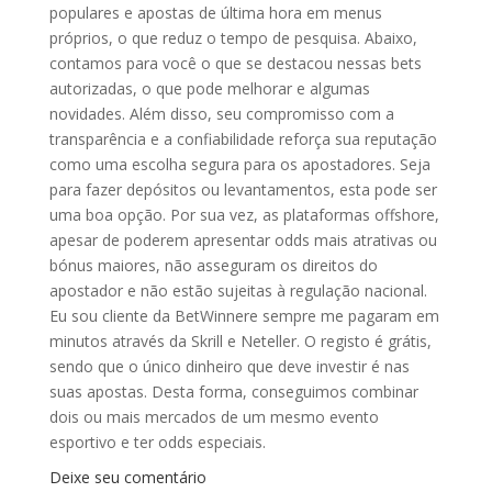
populares e apostas de última hora em menus
próprios, o que reduz o tempo de pesquisa. Abaixo,
contamos para você o que se destacou nessas bets
autorizadas, o que pode melhorar e algumas
novidades. Além disso, seu compromisso com a
transparência e a confiabilidade reforça sua reputação
como uma escolha segura para os apostadores. Seja
para fazer depósitos ou levantamentos, esta pode ser
uma boa opção. Por sua vez, as plataformas offshore,
apesar de poderem apresentar odds mais atrativas ou
bónus maiores, não asseguram os direitos do
apostador e não estão sujeitas à regulação nacional.
Eu sou cliente da BetWinnere sempre me pagaram em
minutos através da Skrill e Neteller. O registo é grátis,
sendo que o único dinheiro que deve investir é nas
suas apostas. Desta forma, conseguimos combinar
dois ou mais mercados de um mesmo evento
esportivo e ter odds especiais.
Deixe seu comentário