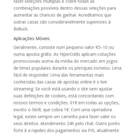
fazer seleções múltiplas e cobre todas as
combinações possíveis dentro dessas seleções para
aumentar as chances de ganhar. Acreditamos que
outras casas são consideravelmente superiores à
Bidluck.
Aplicações Móveis
Geralmente, consiste num pequeno valor €5–10 ou
numa aposta grátis. As HiperOdds aplicam cotações
promocionais acima da média do mercado em jogos
de times populares durante os principais torneios. Uma
fácil de responder. Uma das ferramentas mais
conhecidas das casas de apostas online é o live
streaming. Se você está usando o site sem ajustar
suas definições de cookies, está concordando com
nossos termos e condições. 01€ em todas as opções,
exceto o Skrill, que cobra 1€. Com uma operadora
legal, existe sempre um caminho para fazer valer os
seus direitos. Atendimento 24h pelo chat. Outro ponto
forte é a rapidez dos pagamentos via PIX, atualmente