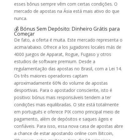
esses bônus sempre vêm com certas condições. O
mercado de apostas na Ásia está mais ativo do que
nunca.
💰 Bónus Sem Depósito: Dinheiro Grátis para
Começar
De fato, a oferta é muita. Este mercado representa o
acima/abaixo. Ofrece a los jugadores locales más de
4000 juegos de Apparat, Rogue, Fugaso y otros
estudios de software premium. Desde a
regulamentação das apostas no Brasil, com a Lei 14.
Os três maiores operadores captam
aproximadamente 60% do volume de apostas
desportivas. Para o apostador consciente, isto é
positivo: bónus mais responsáveis tendem a ter
condições mais equilibradas. O site está totalmente
em português e oferece PIX como principal meio de
pagamento, além de depósitos e saques ágeis e
confiáveis. Para isso, essa nova casa de apostas abre
a chance de estar apostando online com Bitcoin,