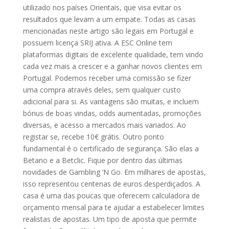
utilizado nos países Orientais, que visa evitar os
resultados que levam a um empate. Todas as casas
mencionadas neste artigo são legais em Portugal e
possuem licença SRIJ ativa. A ESC Online tem
plataformas digitais de excelente qualidade, tem vindo
cada vez mais a crescer e a ganhar novos clientes em
Portugal. Podemos receber uma comissão se fizer
uma compra através deles, sem qualquer custo
adicional para si. As vantagens são muitas, e incluem
bónus de boas vindas, odds aumentadas, promoções
diversas, e acesso a mercados mais variados. Ao
registar se, recebe 10€ grátis. Outro ponto
fundamental é o certificado de segurança. São elas a
Betano e a Betclic. Fique por dentro das últimas
novidades de Gambling ‘N Go. Em milhares de apostas,
isso representou centenas de euros desperdiçados. A
casa é uma das poucas que oferecem calculadora de
orçamento mensal para te ajudar a estabelecer limites
realistas de apostas. Um tipo de aposta que permite