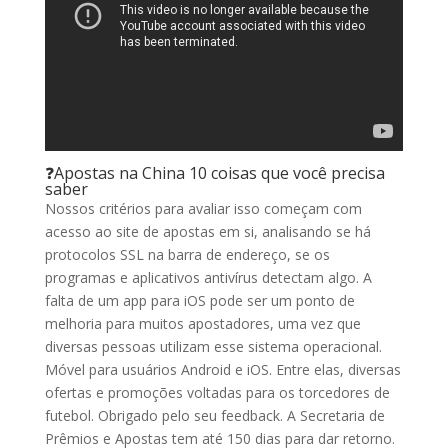
❓Apostas na China 10 coisas que você precisa
saber
Nossos critérios para avaliar isso começam com
acesso ao site de apostas em si, analisando se há
protocolos SSL na barra de endereço, se os
programas e aplicativos antivírus detectam algo. A
falta de um app para iOS pode ser um ponto de
melhoria para muitos apostadores, uma vez que
diversas pessoas utilizam esse sistema operacional.
Móvel para usuários Android e iOS. Entre elas, diversas
ofertas e promoções voltadas para os torcedores de
futebol. Obrigado pelo seu feedback. A Secretaria de
Prêmios e Apostas tem até 150 dias para dar retorno.