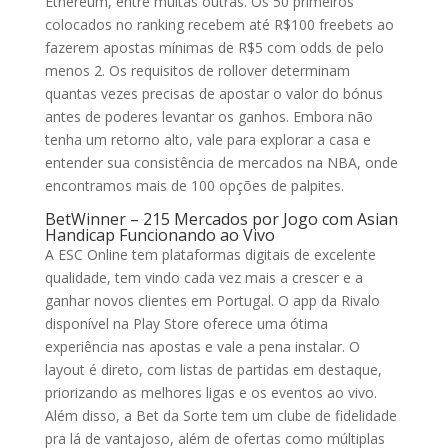
Ethereum, entre muitas outras. Os 50 primeiros
colocados no ranking recebem até R$100 freebets ao
fazerem apostas mínimas de R$5 com odds de pelo
menos 2. Os requisitos de rollover determinam
quantas vezes precisas de apostar o valor do bónus
antes de poderes levantar os ganhos. Embora não
tenha um retorno alto, vale para explorar a casa e
entender sua consistência de mercados na NBA, onde
encontramos mais de 100 opções de palpites.
BetWinner – 215 Mercados por Jogo com Asian
Handicap Funcionando ao Vivo
A ESC Online tem plataformas digitais de excelente
qualidade, tem vindo cada vez mais a crescer e a
ganhar novos clientes em Portugal. O app da Rivalo
disponível na Play Store oferece uma ótima
experiência nas apostas e vale a pena instalar. O
layout é direto, com listas de partidas em destaque,
priorizando as melhores ligas e os eventos ao vivo.
Além disso, a Bet da Sorte tem um clube de fidelidade
pra lá de vantajoso, além de ofertas como múltiplas