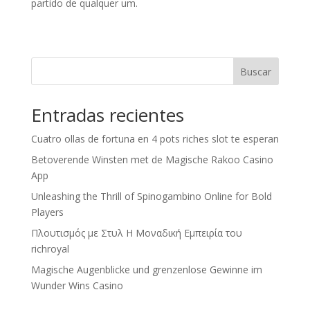
partido de qualquer um.
Buscar
Entradas recientes
Cuatro ollas de fortuna en 4 pots riches slot te esperan
Betoverende Winsten met de Magische Rakoo Casino
App
Unleashing the Thrill of Spinogambino Online for Bold
Players
Πλουτισμός με Στυλ Η Μοναδική Εμπειρία του
richroyal
Magische Augenblicke und grenzenlose Gewinne im
Wunder Wins Casino