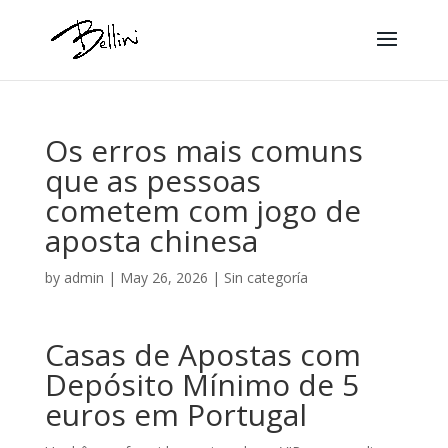
Os erros mais comuns
que as pessoas
cometem com jogo de
aposta chinesa
by
admin
|
May 26, 2026
|
Sin categoría
Casas de Apostas com
Depósito Mínimo de 5
euros em Portugal