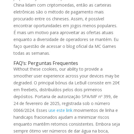
China lidam com criptomoedas, então as carteiras
eletrônicas são o método de pagamento mais
procurado entre os chineses. Assim, é possível
encontrar oportunidades em jogos menos populares.
É mais um motivo para aproveitar as ofertas atuais
enquanto a diversidade de operadores se mantém. Eu
faço questão de acessar o blog oficial da MC Games
todas as semanas.
FAQ’s: Perguntas Frequentes
Without these cookies, our ability to provide a
smoother user experience across your devices may be
degraded. O principal bónus da LeBull consiste em 20€
em freebets, distribuídos pelos dois primeiros
depósitos. Portaria de autorização SPA/MF nº 399, de
24 de fevereiro de 2025, registrada sob o número
0066/2024. Esses
use este link
movimentos de linha e
handicaps fracionados ajudam a minimizar riscos
enquanto mantêm retornos consistentes. Embora seja
sempre ótimo ver números de dar água na boca,