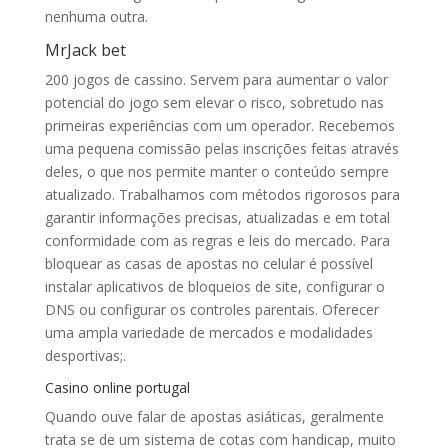
nenhuma outra.
MrJack bet
200 jogos de cassino. Servem para aumentar o valor
potencial do jogo sem elevar o risco, sobretudo nas
primeiras experiências com um operador. Recebemos
uma pequena comissão pelas inscrições feitas através
deles, o que nos permite manter o conteúdo sempre
atualizado. Trabalhamos com métodos rigorosos para
garantir informações precisas, atualizadas e em total
conformidade com as regras e leis do mercado. Para
bloquear as casas de apostas no celular é possível
instalar aplicativos de bloqueios de site, configurar o
DNS ou configurar os controles parentais. Oferecer
uma ampla variedade de mercados e modalidades
desportivas;.
Casino online portugal
Quando ouve falar de apostas asiáticas, geralmente
trata se de um sistema de cotas com handicap, muito