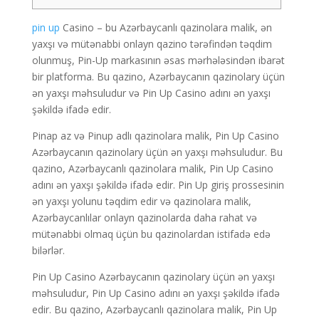
pin up
Casino – bu Azərbaycanlı qazinolara malik, ən
yaxşı və mütənabbi onlayn qazino tərəfindən təqdim
olunmuş, Pin-Up markasının əsas mərhələsindən ibarət
bir platforma. Bu qazino, Azərbaycanın qazinolary üçün
ən yaxşı məhsuludur və Pin Up Casino adını ən yaxşı
şəkildə ifadə edir.
Pinap az və Pinup adlı qazinolara malik, Pin Up Casino
Azərbaycanın qazinolary üçün ən yaxşı məhsuludur. Bu
qazino, Azərbaycanlı qazinolara malik, Pin Up Casino
adını ən yaxşı şəkildə ifadə edir. Pin Up giriş prossesinin
ən yaxşı yolunu təqdim edir və qazinolara malik,
Azərbaycanlılar onlayn qazinolarda daha rahat və
mütənabbi olmaq üçün bu qazinolardan istifadə edə
bilərlər.
Pin Up Casino Azərbaycanın qazinolary üçün ən yaxşı
məhsuludur, Pin Up Casino adını ən yaxşı şəkildə ifadə
edir. Bu qazino, Azərbaycanlı qazinolara malik, Pin Up