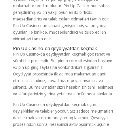
məlumatlar təqdim olunur. Pin Up Casino-nun sahəsi
genişdirilmiş və ən yaxşı oyunları ilə birlikdə,
məqsədləndirici və tələb edilən xidmətləri təmin edir.
Pin Up Casino-nun sahəsi genişdirilmiş və ən yaxşı
oyunları ilə birlikdə, məqsədləndirici və tələb edilən
xidmətləri təmin edir.
Pin Up Casino-da qeydiyyatdan keçmək
Pin Up Casino-da qeydiyyatdan keçmək çox rahat və
sürətli bir prosesdir. Bu, pinup.com sitesindən başlayır
və pin up giriş sayfasına yönləndirilərsiz gəlirsiniz.
Qeydiyyat prosesində ilk adımda məlumatları daxil
etməlisiniz: adınız, soyadınız, e-poçt ünvanınız və
şifrəniz. Bu məlumatlar sizin hesabınızın təhlil edilməsi
və sifarişlərinizin yerinə yetirilməsi üçün necə saxlanılır.
Pin Up Casino-da qeydiyyatdan keçmək üçün
dəyişikliklər və tələblər yoxdur. Siz sadece məlumatları
daxil etmək və onları onaylamaq lazımdır. Qeydiyyat
prosesindən sonra, hesabınızı aktivləşdirmək üçün e-