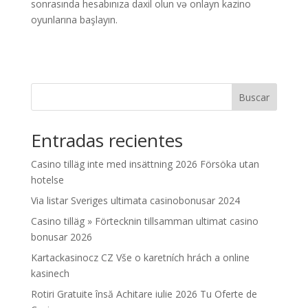
sonrasında hesabınıza daxil olun və onlayn kazino
oyunlarına başlayın.
Buscar
Entradas recientes
Casino tilläg inte med insättning 2026 Försöka utan
hotelse
Via listar Sveriges ultimata casinobonusar 2024
Casino tilläg » Förtecknin tillsamman ultimat casino
bonusar 2026
Kartackasinocz CZ Vše o karetních hrách a online
kasinech
Rotiri Gratuite însă Achitare iulie 2026 Tu Oferte de