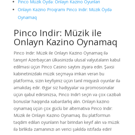
Pinco Müzik Öydə: Onlayn Kazino Oyunları
Onlayn Kazino Proqramı Pinco Indir: Müzik Öydə
Oynamaq
Pinco Indir: Müzik ile
Onlayn Kazino Oynamaq
Pinco Indir: Müzik ile Onlayn Kazino Oynamaq ilə
tanışın! Azerbaycan ülkəsinizdə ulusal valyutaların kabul
edilməsi üçün Pinco Casino saytını ziyarə edin. Şəxsi
kabinetinizdakı müzik seçməyə imkan verən bu
platforma, sizin keyfiyiniz üçün tənil miqyaslı oyunlar ilə
əməkdaş edir. Əgər siz hədiyyələr və promosıonalar
üçün qəbul edirsinizsə, Pinco Indir’i seçin və çox cazibəli
bonuslar haqqında xəbərdarlıq alın. Onlayn kazino
oynamaq üçün çox güclü bir alternativa Pinco Indir:
Müzik ile Onlayn Kazino Oynamaq. Bu platformun
təqdim edilən oyunların hər birindən keyif alın və müzik
ilə birlikdə zamanınızı ən verici şəkildə istifadə edin!