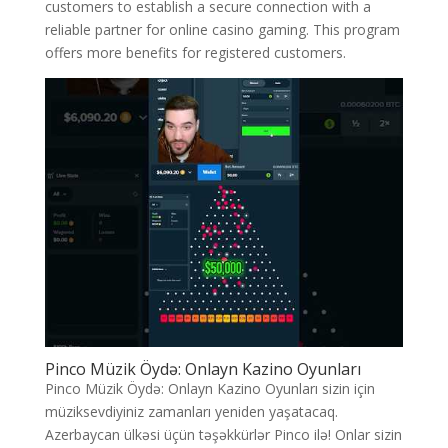
customers to establish a secure connection with a
reliable partner for online casino gaming. This program
offers more benefits for registered customers.
Pinco Müzik Öydə: Onlayn Kazino Oyunları
Pinco Müzik Öydə: Onlayn Kazino Oyunları sizin için
müziksevdiyiniz zamanları yeniden yaşatacaq.
Azerbaycan ülkəsi üçün təşəkkürlər Pinco ilə! Onlar sizin