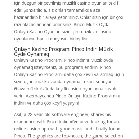
için düzgün bir çevrilmiş müzikli casino oyunları təklif
edir. Şənxanlıqla, siz onları tamamilikda aza
hazırlandırıb bir araya getirirsiniz. Onlar sizin için bir çox
razı olacaqlarından əminsiniz. Pinco Müzik Öydə:
Onlayn Kazino Oyunları sizin için müzik və casino
oyunlarının hər iki dünyasını birləşdirir.
Onlayn Kazino Proqramı Pinco Indir: Müzik
Öydə Oynamaq
Onlayn Kazino Proqramı Pinco indirin! Müzik öydə
oynamaq isteyirseniz, bu proqramı endirin. Pinco
Onlayn Kazino Proqramı daha çox keyfi yaratmaq üçün
sizin üçün müzik özündə oynama imkanı sunuyur.
Əlavə müzik özündə keyifli casino oyunlarına cavab
verin. Azerbaycanda Pinco Onlayn Kazino Proqramını
indirin və daha çox keyfi yaşayın!
Asif, a 28-year-old software engineer, shares his
experience with Pinco Indir: «I’ve been looking for an
online casino app with good music and I finally found
Pinco. The graphics are top-notch, the game selection