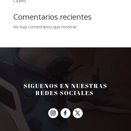
Cazino
Comentarios recientes
No hay comentarios que mostrar.
SIGUENOS EN NUESTRAS
REDES SOCIALES