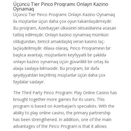
Üçüncü Tier Pinco Proqramı: Onlayn Kazino
Oynamaq
Üçüncü Tier Pinco Proqramı: Onlayn Kazino Oynamaq
ilə müştərilər üçün daha çox oyun təkamləşdirmişdir.
Bu proqram, Azerbayjan ülkəsinin ixtisaslılarına əsasan
tətbiq edilmişdir. Onlayn kazino oynamaq mümkün
olduğundan, birincil əməkdaşlıq verən kasino ləç-
ləçləşdirilmişdir. Əlavə olaraq, Pinco Proqramının bir
başlıca avantajı, müştərilərin keyfiyyətli bir şəkildə
onlayn kazino oynamaq üçün güvənlikli bir ortaş ilə
əlaqə saxlaya bilməsidir. Bu proqram, bir dəfə
qeydiyyatdan keçirilmiş müştərilər üçün daha çox
faydalar saxlayır.
The Third Party Pinco Program: Play Online Casino has
brought together more games for its users. This
program is based on Azerbaijan’s specialists. With the
ability to play online casino, the primary partnership
has been strengthened. In addition, one of the main
advantages of the Pinco Program is that it allows