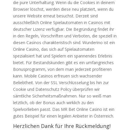
die pure Unterhaltung. Wenn du die Cookies in deinem
Browser löschst, werden diese neu platziert, wenn du
unsere Website erneut besuchst. Derzeit sind
ausschließlich Online Spielautomaten in Casinos mit
deutscher Lizenz verfügbar. Die Begründung findet ihr
in den Regeln, Vorschriften und Verboten, die speziell in
diesen Casinos charakteristisch sind. Wunderino ist ein
Online Casino, das sich auf Spielautomaten
spezialisiert hat und Spielern ein spannendes Erlebnis
bietet. Für Bestandskunden gibt es ein umfangreiches
Bonusprogramm, von dem man jederzeit profitieren
kann. Mobile Casinos erfreuen sich wachsender
Beliebtheit. Von der SSL Verschlüsselung bis hin zur
Cookie und Datenschutz Policy überprüfen wir
sämtliche Sicherheitsmaßnahmen. Nur so weiß man
letztlich, ob der Bonus auch wirklich zu den
Spielvorlieben passt. Das MR Bet Online Casino ist ein
gutes Beispiel für einen legalen Anbieter in Österreich.
Herzlichen Dank für Ihre Rückmeldung!