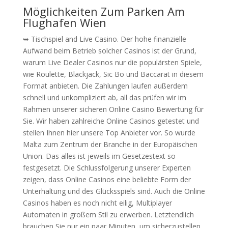
Möglichkeiten Zum Parken Am
Flughafen Wien
➥ Tischspiel and Live Casino. Der hohe finanzielle
Aufwand beim Betrieb solcher Casinos ist der Grund,
warum Live Dealer Casinos nur die populärsten Spiele,
wie Roulette, Blackjack, Sic Bo und Baccarat in diesem
Format anbieten. Die Zahlungen laufen außerdem
schnell und unkompliziert ab, all das prüfen wir im
Rahmen unserer sicheren Online Casino Bewertung für
Sie. Wir haben zahlreiche Online Casinos getestet und
stellen Ihnen hier unsere Top Anbieter vor. So wurde
Malta zum Zentrum der Branche in der Europäischen
Union. Das alles ist jeweils im Gesetzestext so
festgesetzt. Die Schlussfolgerung unserer Experten
zeigen, dass Online Casinos eine beliebte Form der
Unterhaltung und des Glücksspiels sind. Auch die Online
Casinos haben es noch nicht eilig, Multiplayer
Automaten in großem Stil zu erwerben. Letztendlich
brauchen Sie nur ein paar Minuten, um sicherzustellen,