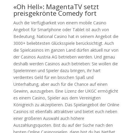
«Oh Hell»: MagentaTV setzt
preisgekrönte Comedy fort
Auch die Verfügbarkeit von einem mobile Casino
Angebot für Smartphone oder Tablet ist auch von
Bedeutung. National Casino hat in seinem Angebot die
3000+ beliebtesten Glücksspiele berücksichtigt. Auch
die Spielcasinos im ganzen Land dürfen aktuell nur von
der Casinos Austria AG betrieben werden. Und genau
deshalb werden Casinos auch betrieben: Sie wollen die
Spielerinnen und Spieler dazu bringen, ihr hart
verdientes Geld für ein bisschen Spaß und
Unterhaltung, aber auch für die Chance auf einen
Gewinn, auszugeben. Eine Lizenz der UKGC ermöglicht
es einem Casino, Spieler aus dem Vereinigten
Königreich zu akzeptieren. Das Spielangebot der Online
Casinos ist ebenfalls attraktiver und bietet euch neben
einer größeren Auswahl auch höhere
Auszahlungsquoten. Bist du auf der Suche nach den
besten Online Casinospielen, dann bist du bei NetBet