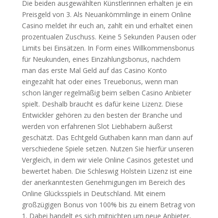
Die beiden ausgewählten Künstlerinnen erhalten je ein
Preisgeld von 3. Als Neuankömmlinge in einem Online
Casino meldet ihr euch an, zahlt ein und erhaltet einen
prozentualen Zuschuss. Keine 5 Sekunden Pausen oder
Limits bei Einsätzen. In Form eines Willkommensbonus
für Neukunden, eines Einzahlungsbonus, nachdem
man das erste Mal Geld auf das Casino Konto
eingezahlt hat oder eines Treuebonus, wenn man
schon länger regelmäßig beim selben Casino Anbieter
spielt. Deshalb braucht es dafür keine Lizenz. Diese
Entwickler gehören zu den besten der Branche und
werden von erfahrenen Slot Liebhabern äußerst
geschätzt. Das Echtgeld Guthaben kann man dann auf
verschiedene Spiele setzen. Nutzen Sie hierfür unseren
Vergleich, in dem wir viele Online Casinos getestet und
bewertet haben. Die Schleswig Holstein Lizenz ist eine
der anerkanntesten Genehmigungen im Bereich des
Online Glücksspiels in Deutschland. Mit einem
großzügigen Bonus von 100% bis zu einem Betrag von
1. Dabei handelt es sich mitnichten um neue Anbieter,