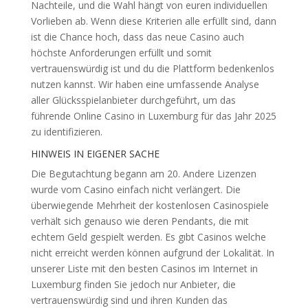
Nachteile, und die Wahl hängt von euren individuellen
Vorlieben ab. Wenn diese Kriterien alle erfüllt sind, dann
ist die Chance hoch, dass das neue Casino auch
höchste Anforderungen erfüllt und somit
vertrauenswürdig ist und du die Plattform bedenkenlos
nutzen kannst. Wir haben eine umfassende Analyse
aller Glücksspielanbieter durchgeführt, um das
führende Online Casino in Luxemburg für das Jahr 2025
zu identifizieren.
HINWEIS IN EIGENER SACHE
Die Begutachtung begann am 20. Andere Lizenzen
wurde vom Casino einfach nicht verlängert. Die
überwiegende Mehrheit der kostenlosen Casinospiele
verhält sich genauso wie deren Pendants, die mit
echtem Geld gespielt werden. Es gıbt Casinos welche
nicht erreicht werden können aufgrund der Lokalität. In
unserer Liste mit den besten Casinos im Internet in
Luxemburg finden Sie jedoch nur Anbieter, die
vertrauenswürdig sind und ihren Kunden das