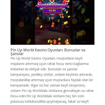
Pin Up World Kasino Oyunları: Bonuslar və
Şanslar
Pin Up World Kasino Oyunları, müştərilərin keyfi
miqdarını artırmaq üçün rahat hissə verici bağlanma
imkanları ilə ehtiyat edir. Bonuslar və şanslar
kampaniyası, yenilikçi slotlar, onların keyfinini artırarak,
müştalanıllıqı artırmaq üçün müştərilərə faydalı olan bir
kampaniadır. Əgər siz hər zaman keyfi istəyirsiniz,
onların Pin Up Worlddakı slotlarına girməkləyin və rahat
hissə edin.Pin Up Worlddaki slotların heç biri sizin
pulunuzu təhlükəsizliklə qoymayacaq, fakat siz keyfi