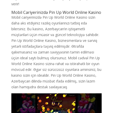
verir!
Mobil Cariyerinizdə Pin Up World Online Kasino
Mobil cariyerinizdə Pin Up World Online Kasino sizin
daha əks etdiyiniz razılıq oyunlarınızı tətbiq edə
bilersiniz. Bu kasino, Azerbaycan’ın iştiqametli
müştəriləri üçün müasir və güncel teknolojiyə sahibdir.
Pin Up World Online Kasino, biznesmenlərə ve sərviq
yetərli istifadəçilərə təşviq edilmişdir. Ətrafda
qalıxmasanız və zaman səviyyəsinin təmin edilməsi
üçün ideal saytı bulmuş olursunuz. Mobil cədvəl Pin Up
World Online Kasino sizinə rahat və istiirahətlı bir oyun
mövcud edir. Əgər siz sürücüsüz oyunlara əminsiniz, bu
kasino sizin için idealdir. Pin Up World Online Kasino,
Azerbaycan dilində müsbət ifadə edilmiş, sizin lazım
olan həmqudrə destək saxlayacaq.