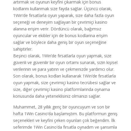
artırmak ve oyunun keyfini çıkarmak için bonus
kodlarını kullanmak size fayda sağlar. Üçüncü olarak,
1Win’de fırsatlarla oyun yaparak, size daha fazla oyun
seçeneği ve deneyim sağlayan bir çevrimiçi kasino
alanına erişim verir. Dördüncü olarak, bağımsız
oyuncular ve ekibler için de bonus kodlarına erişim
sağlar ve böylece daha geniş bir oyun seçeneğine
sahiptirler.
Beşinci olarak, 1Win’de fırsatlarla oyun yapmak, size
güvenli ve güvenilir bir oyun ortamı sunarak, sizin kişisel
verilerinin ve para yatırın ve çekmenizde yardımcı olur.
Son olarak, bonus kodları kullanarak 1Win’de fırsatlarla
oyun yapmak, size çevrimiçi kasino tecrübesi sağlar ve
size, diğer çevrimiçi kasino platformlarında oynama
konusunda daha yeteneklisiniz olmanızı sağlar.
Muhammet, 28 yıllık genç bir oyuncuyum ve son bir
hafta 1Win Casino’da başlamıştım. Bu platformun geniş
seçenekleri ve keyfini çeken oyunları çok beğendim. İlk
seferimde 1Win Casino’da fırsatla oynadım ve şansımla