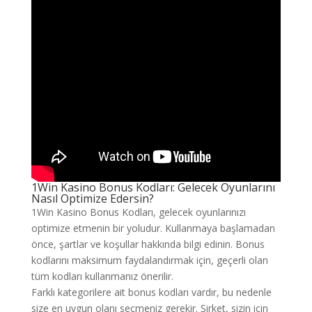
1Win Kasino Bonus Kodları: Gelecek Oyunlarını
Nasıl Optimize Edersin?
1Win Kasino Bonus Kodları, gelecek oyunlarınızı
optimize etmenin bir yoludur. Kullanmaya başlamadan
önce, şartlar ve koşullar hakkında bilgi edinin. Bonus
kodlarını maksimum faydalandırmak için, geçerli olan
tüm kodları kullanmanız önerilir.
Farklı kategorilere ait bonus kodları vardır, bu nedenle
size en uygun olanı seçmeniz gerekir. Şirket, sizin için