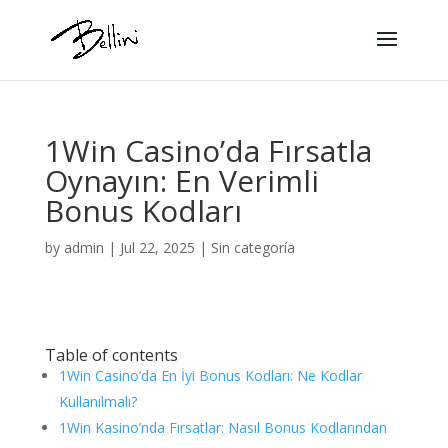
1Win Casino’da Fırsatla
Oynayın: En Verimli
Bonus Kodları
by
admin
|
Jul 22, 2025
|
Sin categoría
Table of contents
1Win Casino’da En İyi Bonus Kodları: Ne Kodlar
Kullanılmalı?
1Win Kasino’nda Fırsatlar: Nasıl Bonus Kodlarından