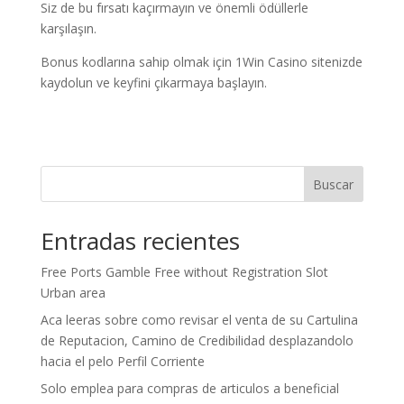
Siz de bu fırsatı kaçırmayın ve önemli ödüllerle
karşılaşın.
Bonus kodlarına sahip olmak için 1Win Casino sitenizde
kaydolun ve keyfini çıkarmaya başlayın.
Buscar
Entradas recientes
Free Ports Gamble Free without Registration Slot
Urban area
Aca leeras sobre como revisar el venta de su Cartulina
de Reputacion, Camino de Credibilidad desplazandolo
hacia el pelo Perfil Corriente
Solo emplea para compras de articulos a beneficial