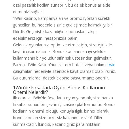
özel pazarlık kodları sunabilir, bu da ek bonuslar elde
edmenizi sağlar.
1Win Kasino, kampanyaları ve promosyonları sürekli
günceller, bu nedenle sizinle etkileşimde kalmak iyi bir
fikirdir. Geçmişte kazandığınız bonusları takip
edebilmeniz için, hesabınızda bakın.
Gelecek oyunlarınızı optimize etmek için, stratejinizde
keyfini çıkarmalısınız. Bonus kodlarını en iyi şekilde
kullanmanın bir yoludur sıfır risk üstesinden gelmektir.
Bazen, 1Win Kasino’nun sistem hatası veya bakım
1win
çalışmaları nedeniyle sitenizde kayıt olamaz olabilirsiniz.
Bu durumlarda, destek ekibine başvurmanız önerilir.
1Win’de Fırsatlarla Oyun: Bonus Kodlarının
Önemi Nelerdir?
İlk olarak, 1Win’de fırsatlarla oyun yapmak, size harika
fırsatlar sunan bir çevrimiçi casino platformudur. Bonus
kodlarının önemli olduğu konuyla ilgili, birincil olarak,
bonus kodları size ücretsiz kazanımlar ve ödüller
sunmaktadır. İkincisi, kazandığınız para miktarını