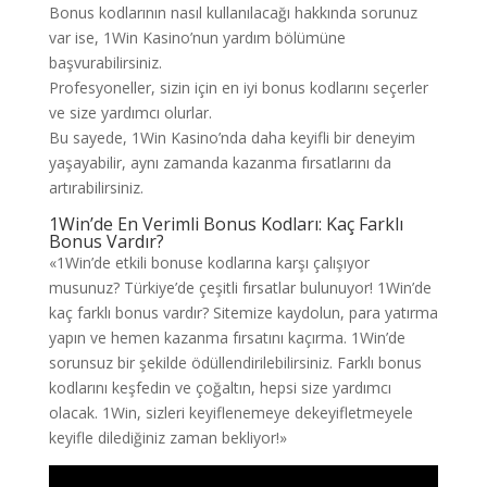
Bonus kodlarının nasıl kullanılacağı hakkında sorunuz
var ise, 1Win Kasino’nun yardım bölümüne
başvurabilirsiniz.
Profesyoneller, sizin için en iyi bonus kodlarını seçerler
ve size yardımcı olurlar.
Bu sayede, 1Win Kasino’nda daha keyifli bir deneyim
yaşayabilir, aynı zamanda kazanma fırsatlarını da
artırabilirsiniz.
1Win’de En Verimli Bonus Kodları: Kaç Farklı
Bonus Vardır?
«1Win’de etkili bonuse kodlarına karşı çalışıyor
musunuz? Türkiye’de çeşitli fırsatlar bulunuyor! 1Win’de
kaç farklı bonus vardır? Sitemize kaydolun, para yatırma
yapın ve hemen kazanma fırsatını kaçırma. 1Win’de
sorunsuz bir şekilde ödüllendirilebilirsiniz. Farklı bonus
kodlarını keşfedin ve çoğaltın, hepsi size yardımcı
olacak. 1Win, sizleri keyiflenemeye dekeyifletmeyele
keyifle dilediğiniz zaman bekliyor!»